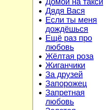
Домой на такси
Дядя Вася
Если ты меня
дождёшься
Ещё раз про
любовь
Жёлтая роза
Жиганчики
За друзей
Запорожец
Запретная
любовь