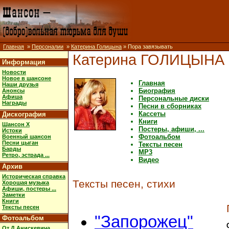
Главная
»
Персоналии
»
Катерина Голицына
» Пора завязывать
Катерина ГОЛИЦЫНА
Информация
Новости
Новое в шансоне
Главная
Наши друзья
Биография
Анонсы
Афиша
Персональные диски
Награды
Песни в сборниках
Кассеты
Дискография
Книги
Шансон X
Постеры, афиши, ...
Истоки
Фотоальбом
Военный шансон
Песни цыган
Тексты песен
Барды
MP3
Ретро, эстрада ...
Видео
Архив
Историческая справка
Тексты песен, стихи
Хорошая музыка
Афиши, постеры ...
Заметки
Книги
Тексты песен
"Запорожец"
Фотоальбом
От Д.Анискевича