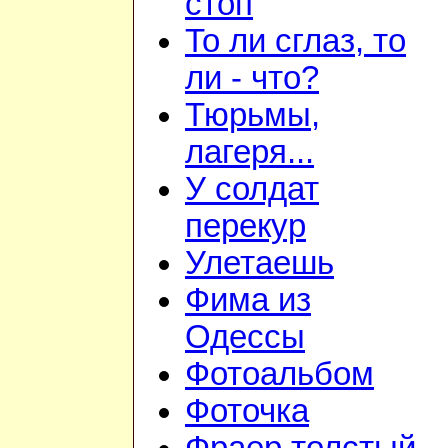
стоп
То ли сглаз, то
ли - что?
Тюрьмы,
лагеря...
У солдат
перекур
Улетаешь
Фима из
Одессы
Фотоальбом
Фоточка