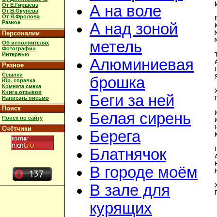
От Е.Гиршева
А на воле
От В.Окунева
От Я.Фролова
Разное
А над зоной
Персоналии
метель
Об исполнителях
Фотографии
Интервью
Алюминиевая
Разное
Ссылки
брошка
Юр. справка
Комната смеха
Книга отзывов
Беги за ней
Написать письмо
Поиск
Белая сирень
Поиск по сайту
Счётчики
Берега
Блатнячок
В городе моём
В зале для
курящих