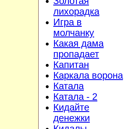
Золотая
лихорадка
Игра в
молчанку
Какая дама
пропадает
Капитан
Каркала ворона
Катала
Катала - 2
Кидайте
денежки
Кидалы