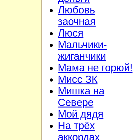
Любовь
заочная
Люся
Мальчики-
жиганчики
Мама не горюй!
Мисс ЗК
Мишка на
Севере
Мой дядя
На трёх
аккордах