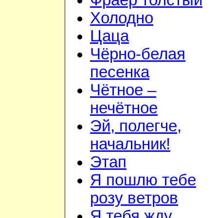
Фраер толстый
Холодно
Цаца
Чёрно-белая
песенка
Чётное –
нечётное
Эй, полегче,
начальник!
Этап
Я пошлю тебе
розу ветров
Я тебя жду