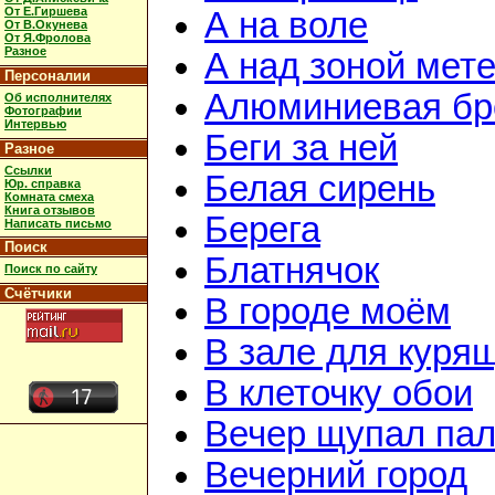
От Е.Гиршева
А на воле
От В.Окунева
От Я.Фролова
Разное
А над зоной мет
Персоналии
Алюминиевая бр
Об исполнителях
Фотографии
Интервью
Беги за ней
Разное
Ссылки
Белая сирень
Юр. справка
Комната смеха
Книга отзывов
Берега
Написать письмо
Поиск
Блатнячок
Поиск по сайту
Счётчики
В городе моём
В зале для куря
В клеточку обои
Вечер щупал пал
Вечерний город