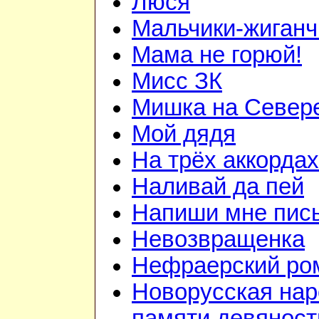
Люся
Мальчики-жиганч
Мама не горюй!
Мисс ЗК
Мишка на Север
Мой дядя
На трёх аккордах
Наливай да пей
Напиши мне пис
Невозвращенка
Нефраерский ро
Новорусская на
памяти девянос