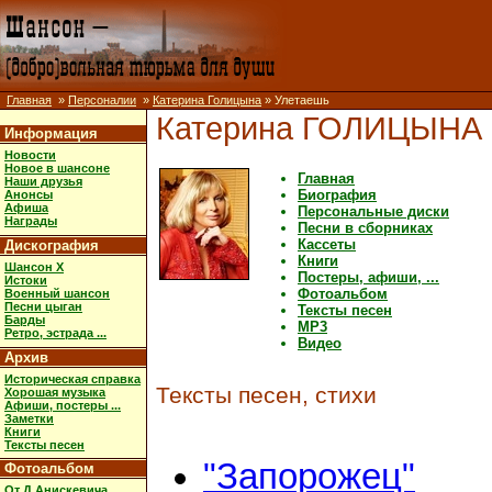
Главная
»
Персоналии
»
Катерина Голицына
» Улетаешь
Катерина ГОЛИЦЫНА
Информация
Новости
Новое в шансоне
Главная
Наши друзья
Биография
Анонсы
Афиша
Персональные диски
Награды
Песни в сборниках
Кассеты
Дискография
Книги
Шансон X
Постеры, афиши, ...
Истоки
Фотоальбом
Военный шансон
Песни цыган
Тексты песен
Барды
MP3
Ретро, эстрада ...
Видео
Архив
Историческая справка
Тексты песен, стихи
Хорошая музыка
Афиши, постеры ...
Заметки
Книги
Тексты песен
"Запорожец"
Фотоальбом
От Д.Анискевича