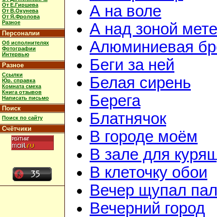
От Е.Гиршева
А на воле
От В.Окунева
От Я.Фролова
Разное
А над зоной мет
Персоналии
Алюминиевая бр
Об исполнителях
Фотографии
Интервью
Беги за ней
Разное
Ссылки
Белая сирень
Юр. справка
Комната смеха
Книга отзывов
Берега
Написать письмо
Поиск
Блатнячок
Поиск по сайту
Счётчики
В городе моём
В зале для куря
В клеточку обои
Вечер щупал пал
Вечерний город