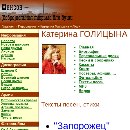
Главная
»
Персоналии
»
Катерина Голицына
» Люся
Катерина ГОЛИЦЫНА
Информация
Новости
Новое в шансоне
Главная
Наши друзья
Биография
Анонсы
Афиша
Персональные диски
Награды
Песни в сборниках
Кассеты
Дискография
Книги
Шансон X
Постеры, афиши, ...
Истоки
Фотоальбом
Военный шансон
Песни цыган
Тексты песен
Барды
MP3
Ретро, эстрада ...
Видео
Архив
Историческая справка
Тексты песен, стихи
Хорошая музыка
Афиши, постеры ...
Заметки
Книги
Тексты песен
"Запорожец"
Фотоальбом
От Д.Анискевича