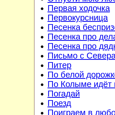
Первая ходочка
Первокурсница
Песенка бесприз
Песенка про дел
Песенка про дя
Письмо с Север
Питер
По белой дорожк
По Колыме идёт 
Погадай
Поезд
Поиграем в люб