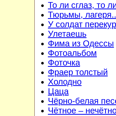
То ли сглаз, то ли
Тюрьмы, лагеря..
У солдат переку
Улетаешь
Фима из Одессы
Фотоальбом
Фоточка
Фраер толстый
Холодно
Цаца
Чёрно-белая пес
Чётное – нечётн