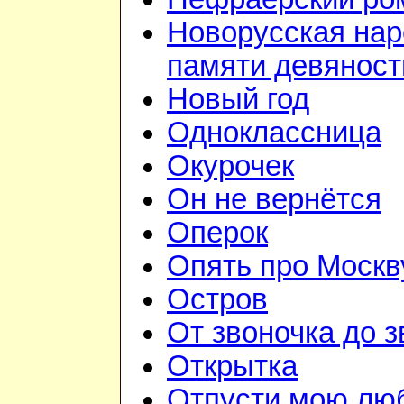
Новорусская на
памяти девянос
Новый год
Одноклассница
Окурочек
Он не вернётся
Оперок
Опять про Москв
Остров
От звоночка до з
Открытка
Отпусти мою лю