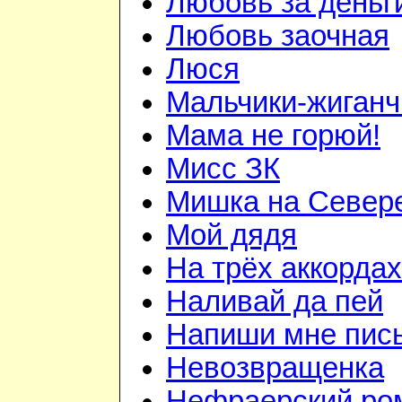
Любовь за деньг
Любовь заочная
Люся
Мальчики-жиганч
Мама не горюй!
Мисс ЗК
Мишка на Север
Мой дядя
На трёх аккордах
Наливай да пей
Напиши мне пис
Невозвращенка
Нефраерский ро