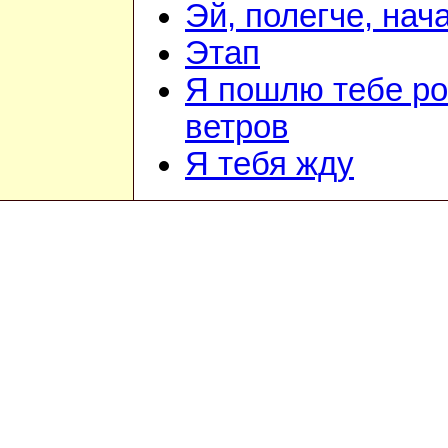
Эй, полегче, нач
Этап
Я пошлю тебе ро
ветров
Я тебя жду