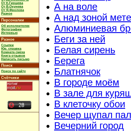
От Е.Гиршева
А на воле
От В.Окунева
От Я.Фролова
Разное
А над зоной мет
Персоналии
Алюминиевая бр
Об исполнителях
Фотографии
Интервью
Беги за ней
Разное
Ссылки
Белая сирень
Юр. справка
Комната смеха
Книга отзывов
Берега
Написать письмо
Поиск
Блатнячок
Поиск по сайту
Счётчики
В городе моём
В зале для куря
В клеточку обои
Вечер щупал пал
Вечерний город