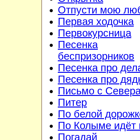
Отпусти мою лю
Первая ходочка
Первокурсница
Песенка
беспризорников
Песенка про дел
Песенка про дя
Письмо с Север
Питер
По белой дорожк
По Колыме идёт 
Погадай