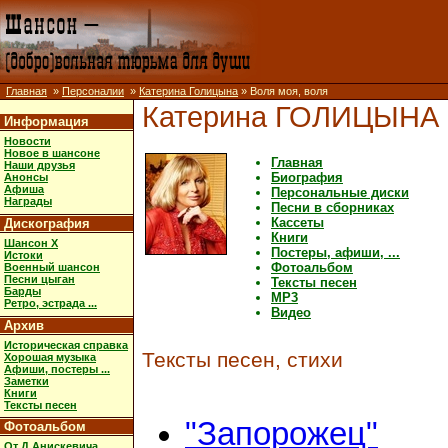
Главная
»
Персоналии
»
Катерина Голицына
» Воля моя, воля
Катерина ГОЛИЦЫНА
Информация
Новости
Новое в шансоне
Главная
Наши друзья
Биография
Анонсы
Афиша
Персональные диски
Награды
Песни в сборниках
Кассеты
Дискография
Книги
Шансон X
Постеры, афиши, ...
Истоки
Фотоальбом
Военный шансон
Песни цыган
Тексты песен
Барды
MP3
Ретро, эстрада ...
Видео
Архив
Историческая справка
Тексты песен, стихи
Хорошая музыка
Афиши, постеры ...
Заметки
Книги
Тексты песен
"Запорожец"
Фотоальбом
От Д.Анискевича