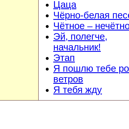
Цаца
Чёрно-белая пес
Чётное – нечётн
Эй, полегче,
начальник!
Этап
Я пошлю тебе ро
ветров
Я тебя жду