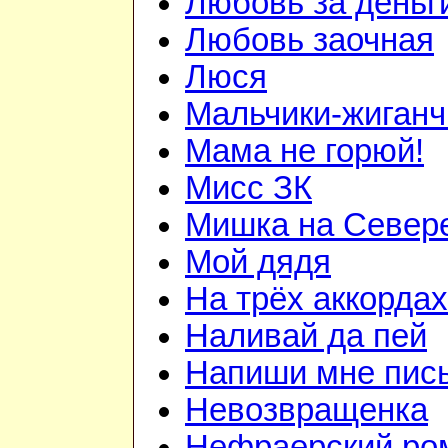
Любовь за деньг
Любовь заочная
Люся
Мальчики-жиганч
Мама не горюй!
Мисс ЗК
Мишка на Север
Мой дядя
На трёх аккордах
Наливай да пей
Напиши мне пис
Невозвращенка
Нефраерский ро