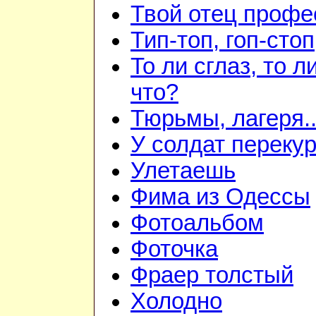
Твой отец профе
Тип-топ, гоп-стоп
То ли сглаз, то ли
что?
Тюрьмы, лагеря..
У солдат переку
Улетаешь
Фима из Одессы
Фотоальбом
Фоточка
Фраер толстый
Холодно