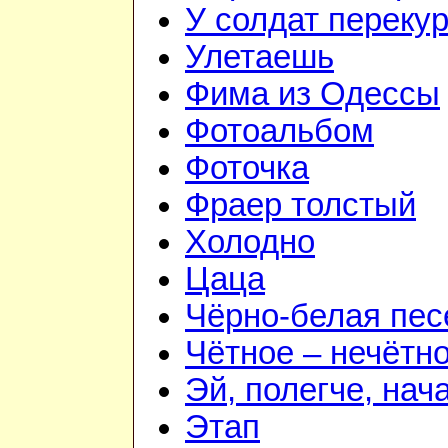
У солдат переку
Улетаешь
Фима из Одессы
Фотоальбом
Фоточка
Фраер толстый
Холодно
Цаца
Чёрно-белая пес
Чётное – нечётн
Эй, полегче, нач
Этап