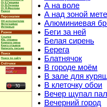
От Е.Гиршева
А на воле
От В.Окунева
От Я.Фролова
Разное
А над зоной мет
Персоналии
Алюминиевая бр
Об исполнителях
Фотографии
Интервью
Беги за ней
Разное
Ссылки
Белая сирень
Юр. справка
Комната смеха
Книга отзывов
Берега
Написать письмо
Поиск
Блатнячок
Поиск по сайту
Счётчики
В городе моём
В зале для куря
В клеточку обои
Вечер щупал пал
Вечерний город