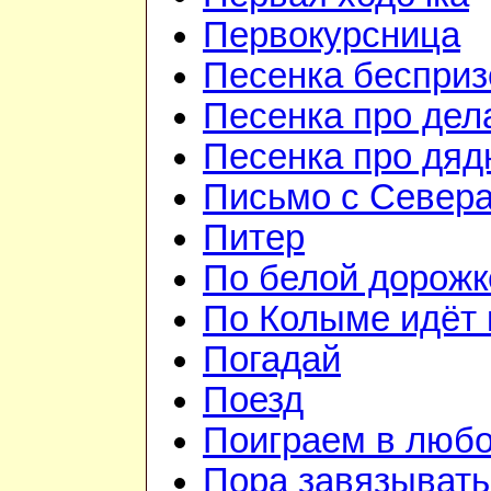
Первокурсница
Песенка бесприз
Песенка про дел
Песенка про дя
Письмо с Север
Питер
По белой дорожк
По Колыме идёт 
Погадай
Поезд
Поиграем в люб
Пора завязывать