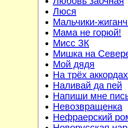
Любовь заочная
Люся
Мальчики-жиганч
Мама не горюй!
Мисс ЗК
Мишка на Север
Мой дядя
На трёх аккордах
Наливай да пей
Напиши мне пис
Невозвращенка
Нефраерский ро
Новорусская на