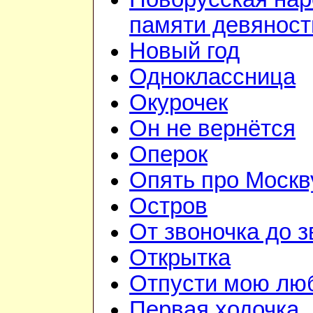
памяти девянос
Новый год
Одноклассница
Окурочек
Он не вернётся
Оперок
Опять про Москв
Остров
От звоночка до з
Открытка
Отпусти мою лю
Первая ходочка