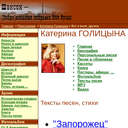
Главная
»
Персоналии
»
Катерина Голицына
» Вот и воля, дружок
Катерина ГОЛИЦЫНА
Информация
Новости
Новое в шансоне
Главная
Наши друзья
Биография
Анонсы
Афиша
Персональные диски
Награды
Песни в сборниках
Кассеты
Дискография
Книги
Шансон X
Постеры, афиши, ...
Истоки
Фотоальбом
Военный шансон
Песни цыган
Тексты песен
Барды
MP3
Ретро, эстрада ...
Видео
Архив
Историческая справка
Тексты песен, стихи
Хорошая музыка
Афиши, постеры ...
Заметки
Книги
Тексты песен
"Запорожец"
Фотоальбом
От Д.Анискевича