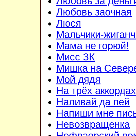
Любовь за деньг
Любовь заочная
Люся
Мальчики-жиганч
Мама не горюй!
Мисс ЗК
Мишка на Север
Мой дядя
На трёх аккордах
Наливай да пей
Напиши мне пис
Невозвращенка
Нефраерский ро