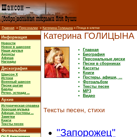
Главная
»
Персоналии
»
Катерина Голицына
» Птица в клетке
Катерина ГОЛИЦЫНА
Информация
Новости
Новое в шансоне
Главная
Наши друзья
Биография
Анонсы
Афиша
Персональные диски
Награды
Песни в сборниках
Кассеты
Дискография
Книги
Шансон X
Постеры, афиши, ...
Истоки
Фотоальбом
Военный шансон
Песни цыган
Тексты песен
Барды
MP3
Ретро, эстрада ...
Видео
Архив
Историческая справка
Тексты песен, стихи
Хорошая музыка
Афиши, постеры ...
Заметки
Книги
Тексты песен
"Запорожец"
Фотоальбом
От Д.Анискевича