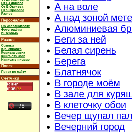
От Е.Гиршева
А на воле
От В.Окунева
От Я.Фролова
Разное
А над зоной мет
Персоналии
Алюминиевая бр
Об исполнителях
Фотографии
Интервью
Беги за ней
Разное
Ссылки
Белая сирень
Юр. справка
Комната смеха
Книга отзывов
Берега
Написать письмо
Поиск
Блатнячок
Поиск по сайту
Счётчики
В городе моём
В зале для куря
В клеточку обои
Вечер щупал пал
Вечерний город