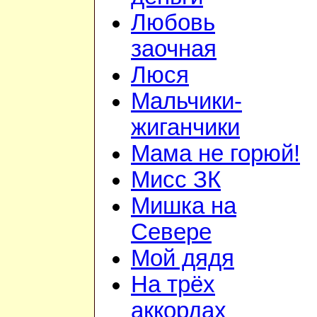
Любовь
заочная
Люся
Мальчики-
жиганчики
Мама не горюй!
Мисс ЗК
Мишка на
Севере
Мой дядя
На трёх
аккордах