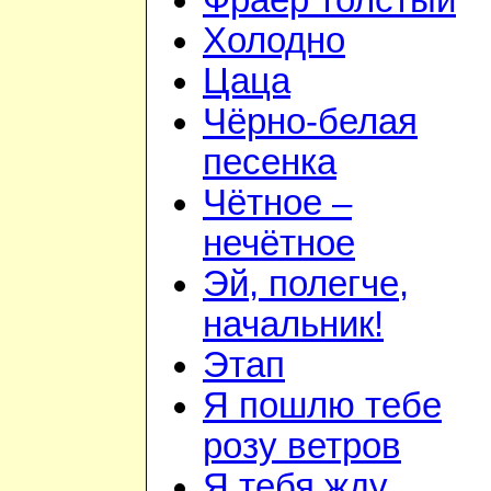
Фраер толстый
Холодно
Цаца
Чёрно-белая
песенка
Чётное –
нечётное
Эй, полегче,
начальник!
Этап
Я пошлю тебе
розу ветров
Я тебя жду