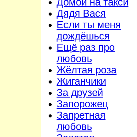
Домой на такси
Дядя Вася
Если ты меня
дождёшься
Ещё раз про
любовь
Жёлтая роза
Жиганчики
За друзей
Запорожец
Запретная
любовь