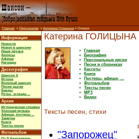
Главная
»
Персоналии
»
Катерина Голицына
» Оперок
Катерина ГОЛИЦЫНА
Информация
Новости
Новое в шансоне
Главная
Наши друзья
Биография
Анонсы
Афиша
Персональные диски
Награды
Песни в сборниках
Кассеты
Дискография
Книги
Шансон X
Постеры, афиши, ...
Истоки
Фотоальбом
Военный шансон
Песни цыган
Тексты песен
Барды
MP3
Ретро, эстрада ...
Видео
Архив
Историческая справка
Тексты песен, стихи
Хорошая музыка
Афиши, постеры ...
Заметки
Книги
Тексты песен
"Запорожец"
Фотоальбом
От Д.Анискевича