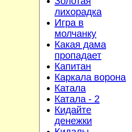
Золотая
лихорадка
Игра в
молчанку
Какая дама
пропадает
Капитан
Каркала ворона
Катала
Катала - 2
Кидайте
денежки
Кидалы