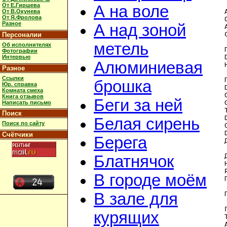
От Е.Гиршева
А на воле
От В.Окунева
От Я.Фролова
Разное
А над зоной
Персоналии
метель
Об исполнителях
Фотографии
Интервью
Алюминиевая
Разное
Ссылки
брошка
Юр. справка
Комната смеха
Книга отзывов
Беги за ней
Написать письмо
Поиск
Белая сирень
Поиск по сайту
Счётчики
Берега
Блатнячок
В городе моём
В зале для
курящих