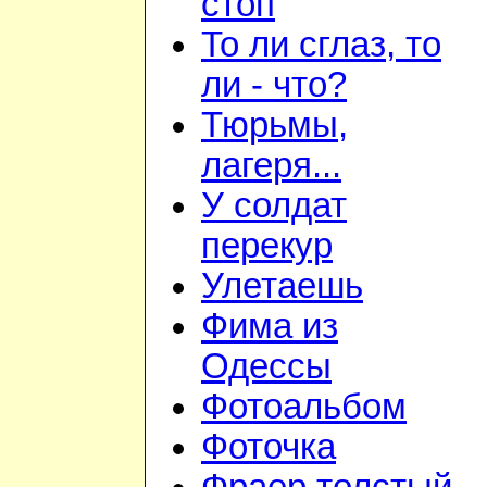
стоп
То ли сглаз, то
ли - что?
Тюрьмы,
лагеря...
У солдат
перекур
Улетаешь
Фима из
Одессы
Фотоальбом
Фоточка