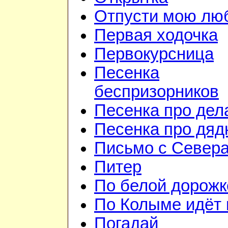
Отпусти мою лю
Первая ходочка
Первокурсница
Песенка
беспризорников
Песенка про дел
Песенка про дя
Письмо с Север
Питер
По белой дорожк
По Колыме идёт 
Погадай