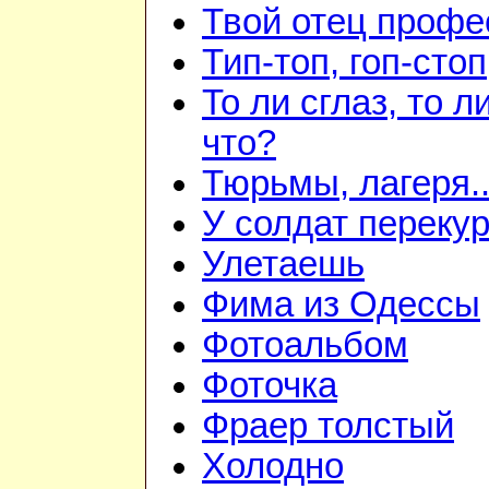
Твой отец профе
Тип-топ, гоп-стоп
То ли сглаз, то ли
что?
Тюрьмы, лагеря..
У солдат переку
Улетаешь
Фима из Одессы
Фотоальбом
Фоточка
Фраер толстый
Холодно