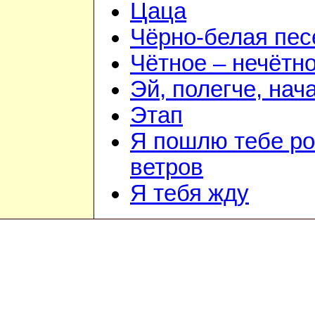
Цаца
Чёрно-белая пес
Чётное – нечётн
Эй, полегче, нач
Этап
Я пошлю тебе ро
ветров
Я тебя жду