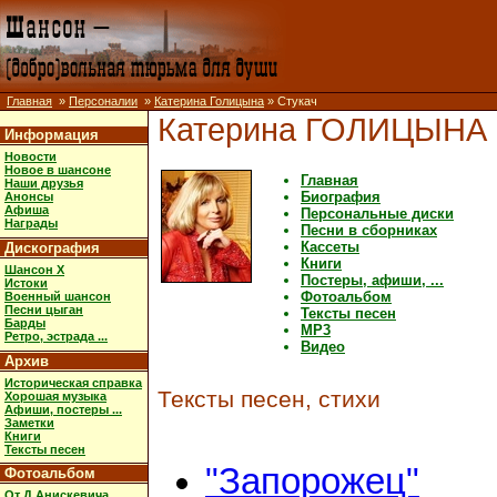
Главная
»
Персоналии
»
Катерина Голицына
» Стукач
Катерина ГОЛИЦЫНА
Информация
Новости
Новое в шансоне
Главная
Наши друзья
Биография
Анонсы
Афиша
Персональные диски
Награды
Песни в сборниках
Кассеты
Дискография
Книги
Шансон X
Постеры, афиши, ...
Истоки
Фотоальбом
Военный шансон
Песни цыган
Тексты песен
Барды
MP3
Ретро, эстрада ...
Видео
Архив
Историческая справка
Тексты песен, стихи
Хорошая музыка
Афиши, постеры ...
Заметки
Книги
Тексты песен
"Запорожец"
Фотоальбом
От Д.Анискевича