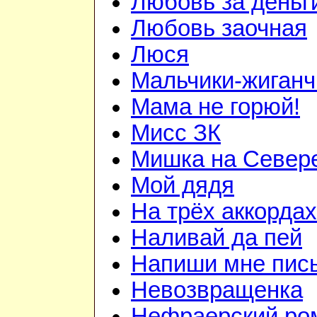
Любовь за деньг
Любовь заочная
Люся
Мальчики-жиганч
Мама не горюй!
Мисс ЗК
Мишка на Север
Мой дядя
На трёх аккордах
Наливай да пей
Напиши мне пис
Невозвращенка
Нефраерский ро