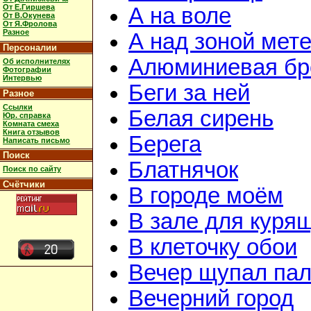
От Е.Гиршева
А на воле
От В.Окунева
От Я.Фролова
Разное
А над зоной мет
Персоналии
Алюминиевая бр
Об исполнителях
Фотографии
Интервью
Беги за ней
Разное
Ссылки
Белая сирень
Юр. справка
Комната смеха
Книга отзывов
Берега
Написать письмо
Поиск
Блатнячок
Поиск по сайту
Счётчики
В городе моём
В зале для куря
В клеточку обои
Вечер щупал пал
Вечерний город