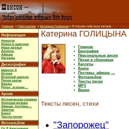
Главная
»
Персоналии
»
Катерина Голицына
» Я пошлю тебе розу ветров
Катерина ГОЛИЦЫНА
Информация
Новости
Новое в шансоне
Главная
Наши друзья
Биография
Анонсы
Афиша
Персональные диски
Награды
Песни в сборниках
Кассеты
Дискография
Книги
Шансон X
Постеры, афиши, ...
Истоки
Фотоальбом
Военный шансон
Песни цыган
Тексты песен
Барды
MP3
Ретро, эстрада ...
Видео
Архив
Историческая справка
Тексты песен, стихи
Хорошая музыка
Афиши, постеры ...
Заметки
Книги
Тексты песен
"Запорожец"
Фотоальбом
От Д.Анискевича