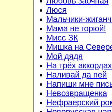
Любовь заочная
Люся
Мальчики-жиганч
Мама не горюй!
Мисс ЗК
Мишка на Север
Мой дядя
На трёх аккордах
Наливай да пей
Напиши мне пис
Невозвращенка
Нефраерский ро
Новорусская на