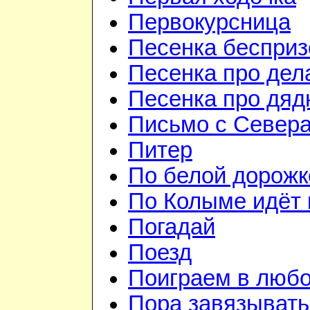
Первокурсница
Песенка бесприз
Песенка про дел
Песенка про дя
Письмо с Север
Питер
По белой дорожк
По Колыме идёт 
Погадай
Поезд
Поиграем в люб
Пора завязывать