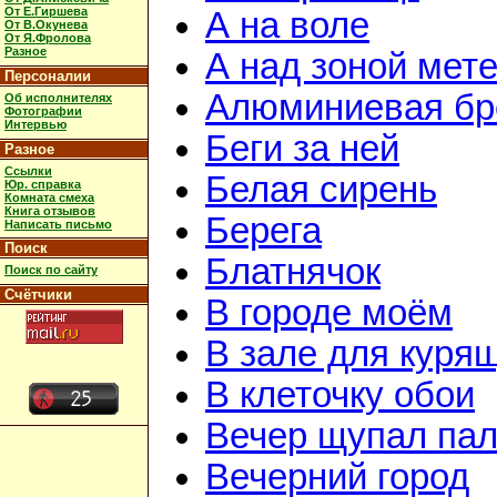
От Е.Гиршева
А на воле
От В.Окунева
От Я.Фролова
Разное
А над зоной мет
Персоналии
Алюминиевая бр
Об исполнителях
Фотографии
Интервью
Беги за ней
Разное
Ссылки
Белая сирень
Юр. справка
Комната смеха
Книга отзывов
Берега
Написать письмо
Поиск
Блатнячок
Поиск по сайту
Счётчики
В городе моём
В зале для куря
В клеточку обои
Вечер щупал пал
Вечерний город