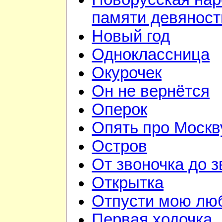
памяти девянос
Новый год
Одноклассница
Окурочек
Он не вернётся
Оперок
Опять про Москв
Остров
От звоночка до з
Открытка
Отпусти мою лю
Первая ходочка