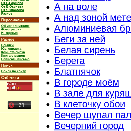
От Е.Гиршева
А на воле
От В.Окунева
От Я.Фролова
Разное
А над зоной мет
Персоналии
Алюминиевая бр
Об исполнителях
Фотографии
Интервью
Беги за ней
Разное
Ссылки
Белая сирень
Юр. справка
Комната смеха
Книга отзывов
Берега
Написать письмо
Поиск
Блатнячок
Поиск по сайту
Счётчики
В городе моём
В зале для куря
В клеточку обои
Вечер щупал пал
Вечерний город