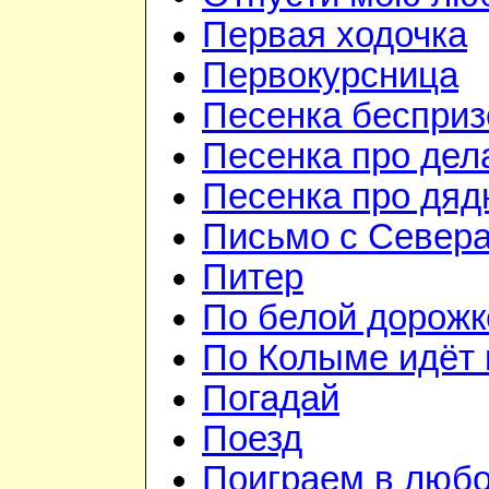
Первая ходочка
Первокурсница
Песенка бесприз
Песенка про дел
Песенка про дя
Письмо с Север
Питер
По белой дорожк
По Колыме идёт 
Погадай
Поезд
Поиграем в люб