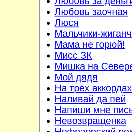
Любовь за деньг
Любовь заочная
Люся
Мальчики-жиганч
Мама не горюй!
Мисс ЗК
Мишка на Север
Мой дядя
На трёх аккордах
Наливай да пей
Напиши мне пис
Невозвращенка
Нефраерский ро