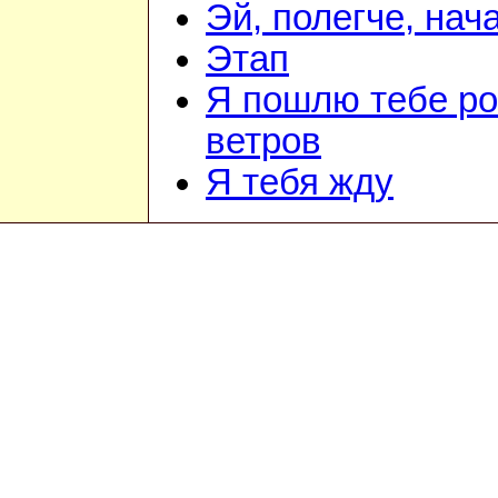
Эй, полегче, нач
Этап
Я пошлю тебе ро
ветров
Я тебя жду