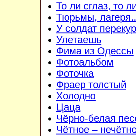
То ли сглаз, то ли
Тюрьмы, лагеря..
У солдат переку
Улетаешь
Фима из Одессы
Фотоальбом
Фоточка
Фраер толстый
Холодно
Цаца
Чёрно-белая пес
Чётное – нечётн