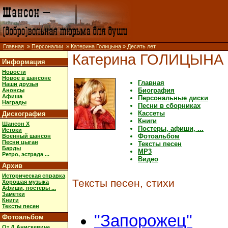
Главная
»
Персоналии
»
Катерина Голицына
» Десять лет
Катерина ГОЛИЦЫНА
Информация
Новости
Новое в шансоне
Главная
Наши друзья
Биография
Анонсы
Афиша
Персональные диски
Награды
Песни в сборниках
Кассеты
Дискография
Книги
Шансон X
Постеры, афиши, ...
Истоки
Фотоальбом
Военный шансон
Песни цыган
Тексты песен
Барды
MP3
Ретро, эстрада ...
Видео
Архив
Историческая справка
Тексты песен, стихи
Хорошая музыка
Афиши, постеры ...
Заметки
Книги
Тексты песен
"Запорожец"
Фотоальбом
От Д.Анискевича