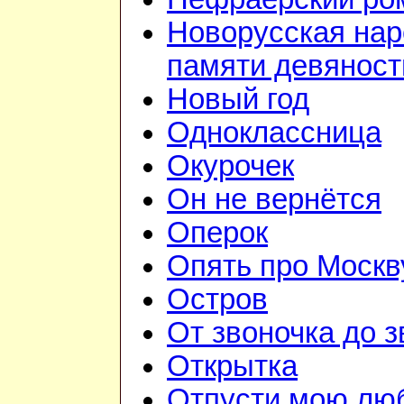
Новорусская на
памяти девянос
Новый год
Одноклассница
Окурочек
Он не вернётся
Оперок
Опять про Москв
Остров
От звоночка до з
Открытка
Отпусти мою лю