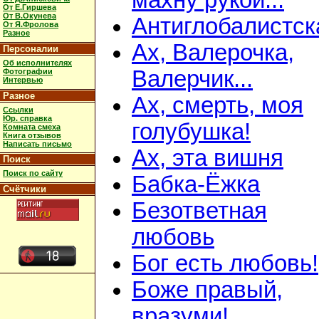
махну рукой...
От Е.Гиршева
От В.Окунева
Антиглобалистск
От Я.Фролова
Разное
Ах, Валерочка,
Персоналии
Об исполнителях
Валерчик...
Фотографии
Интервью
Разное
Ах, смерть, моя
Ссылки
Юр. справка
голубушка!
Комната смеха
Книга отзывов
Написать письмо
Ах, эта вишня
Поиск
Поиск по сайту
Бабка-Ёжка
Счётчики
Безответная
любовь
Бог есть любовь!
Боже правый,
вразуми!