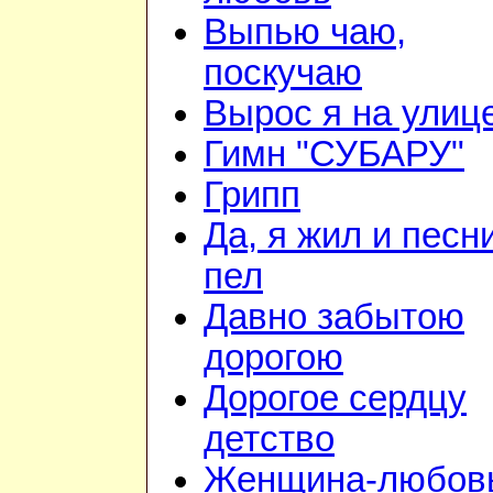
Выпью чаю,
поскучаю
Вырос я на улиц
Гимн "СУБАРУ"
Грипп
Да, я жил и песн
пел
Давно забытою
дорогою
Дорогое сердцу
детство
Женщина-любов