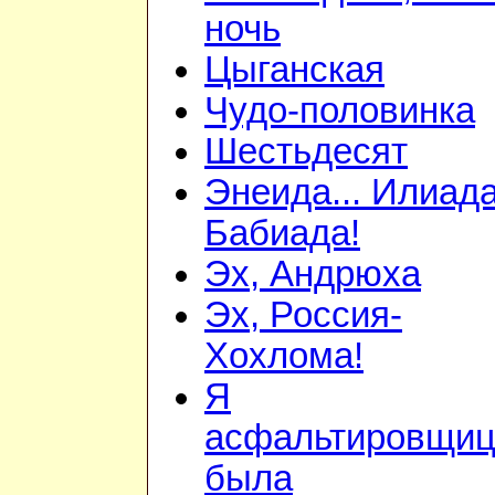
ночь
Цыганская
Чудо-половинка
Шестьдесят
Энеида... Илиада
Бабиада!
Эх, Андрюха
Эх, Россия-
Хохлома!
Я
асфальтировщиц
была