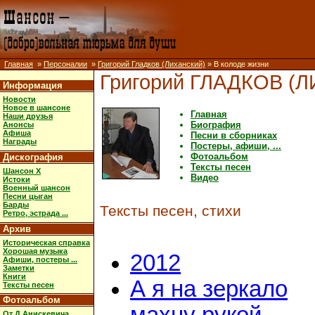
Главная
»
Персоналии
»
Григорий Гладков (Лиханский)
» В колоде жизни
Григорий ГЛАДКОВ (
Информация
Новости
Новое в шансоне
Главная
Наши друзья
Биография
Анонсы
Афиша
Песни в сборниках
Награды
Постеры, афиши, ...
Фотоальбом
Дискография
Тексты песен
Шансон X
Видео
Истоки
Военный шансон
Песни цыган
Барды
Тексты песен, стихи
Ретро, эстрада ...
Архив
Историческая справка
Хорошая музыка
2012
Афиши, постеры ...
Заметки
Книги
А я на зеркало
Тексты песен
Фотоальбом
От Д.Анискевича