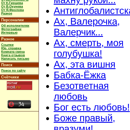
махну рукой...
От Е.Гиршева
От В.Окунева
Антиглобалистск
От Я.Фролова
Разное
Ах, Валерочка,
Персоналии
Об исполнителях
Валерчик...
Фотографии
Интервью
Разное
Ах, смерть, моя
Ссылки
Юр. справка
голубушка!
Комната смеха
Книга отзывов
Написать письмо
Ах, эта вишня
Поиск
Поиск по сайту
Бабка-Ёжка
Счётчики
Безответная
любовь
Бог есть любовь!
Боже правый,
вразуми!