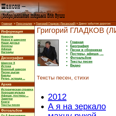
Главная
»
Персоналии
»
Григорий Гладков (Лиханский)
» Давно забытою дорогою
Григорий ГЛАДКОВ (
Информация
Новости
Новое в шансоне
Главная
Наши друзья
Биография
Анонсы
Афиша
Песни в сборниках
Награды
Постеры, афиши, ...
Фотоальбом
Дискография
Тексты песен
Шансон X
Видео
Истоки
Военный шансон
Песни цыган
Барды
Тексты песен, стихи
Ретро, эстрада ...
Архив
Историческая справка
Хорошая музыка
2012
Афиши, постеры ...
Заметки
Книги
А я на зеркало
Тексты песен
Фотоальбом
От Д.Анискевича