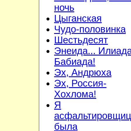
ночь
Цыганская
Чудо-половинка
Шестьдесят
Энеида... Илиада
Бабиада!
Эх, Андрюха
Эх, Россия-
Хохлома!
Я
асфальтировщиц
была