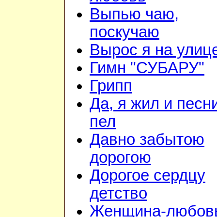
Выпью чаю,
поскучаю
Вырос я на улиц
Гимн "СУБАРУ"
Грипп
Да, я жил и песн
пел
Давно забытою
дорогою
Дорогое сердцу
детство
Женщина-любов