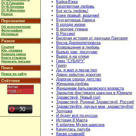
Бабка-Ёжка
От Е.Гиршева
Безответная любовь
От В.Окунева
От Я.Фролова
Бог есть любовь!
Разное
Боже правый, вразуми!
Бухгалтерша Лариса
Персоналии
В колоде жизни
Об исполнителях
В молоке тумана
Фотографии
В Россию!
Интервью
Весёлая история от дедушки Григория
Разное
Весна Днепропетровска
Ссылки
Возвращение в любовь
Юр. справка
Выпью чаю, поскучаю
Комната смеха
Вырос я на улице
Книга отзывов
Гимн "СУБАРУ"
Написать письмо
Грипп
Поиск
Да, я жил и песни пел
Поиск по сайту
Давно забытою дорогою
Дорогое сердцу детство
Счётчики
Женщина-любовь
Женщинам бальзаковского возраста
Закрытие фестиваля шансона в Юрмале
Здравствуй, Новый год!
Здравствуй, Родина! Здравствуй, Россия!
Здравствуйте, друзья мои, здравствуйте!
Золушка
И будет всё по-русски
История 8 Марта
К юбилею Музея шансона
Качнулась палуба
Києве славний!