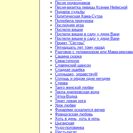
Песня подводников
Песня-визитка певицы Ксении Небесной
Подарок судьбы
Политическая Кама-Сутра
Полюбила прокурора
Последняя игра
Поспели вишни
Поспели вишни в саду у дяди Вани
Поспели вишни в саду у дяди Вани
Проект "Сёстры"
Пятнадцать лет тому назад
Разговор с телевизором или Мама-реклам
Сашина сказка
Севастополю
Славянский шансон
Сладкая ошибка
Солнышко, здравствуй!
Сплошь и рядом одни негодяи
Стерва
Танго женской любви
Текла днепровская вода
Тётка-Водка
Тянет левая нога
Урок любви
Фонарями оскалился вечер
Французская любовь
Хоть в день, хоть в ночь
Цыганская
Чудо-половинка
Шестьдесят