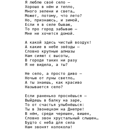
Я люблю своё село –

Хорошо в нём и тепло,

Много зелени и света…

Может, потому, что лето?

Но, признаюсь, и зимой,

Если я в селе бываю,

То про город забываю –

Мне не хочется домой.

А какой здесь чистый воздух!

А какие в небе звёзды –

Словно крупные алмазы

Нам сияют с высоты,

В городе таких ни разу

Я не видела, а ты?

Не село, а просто диво –

Ночью от луны светло…

А ты знаешь, как красиво

Называется село?

Если раненько проснёшься –

Выйдешь в балку на заре,

То от счастья улыбнёшься:

Ты в Звонецком на Днепре! 

В нём, среди черешен, вишен,

Словно звон хрустальный слышен…

Будто с неба для села

Нам звонят колокола!
