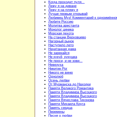
Когда проходит пуля...
Лежу я на диване
Лежу я на пляжу я
Лучше первым открывай
Любимец Муз! Комментарий к одноимённо
Любите Россию
Молитва арестанта
Монолог циника
Морская пехота
На станции Верховцево
Нагорный рынок
Наступило лето
Начитанная дама
Не зарекайся
Не кукуй, кукушка
Не проси, и не зови...
Невезуха
Никитин Рог
Никого не виню
Однолюб
Осень любви
От Мурманска до Находки
Памяти Великого Романтика
Памяти Владимира Высоцкого
Памяти Владимира Высоцкого
Памяти Вячеслава Тихонова
Памяти Михаила Круга
Память сердца
Перемены
Песня о любви