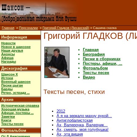
Главная
»
Персоналии
»
Григорий Гладков (Лиханский)
» Сашина сказка
Григорий ГЛАДКОВ (
Информация
Новости
Новое в шансоне
Главная
Наши друзья
Биография
Анонсы
Афиша
Песни в сборниках
Награды
Постеры, афиши, ...
Фотоальбом
Дискография
Тексты песен
Шансон X
Видео
Истоки
Военный шансон
Песни цыган
Барды
Тексты песен, стихи
Ретро, эстрада ...
Архив
Историческая справка
Хорошая музыка
2012
Афиши, постеры ...
А я на зеркало махну рукой...
Заметки
Антиглобалистская
Книги
Тексты песен
Ах, Валерочка, Валерчик...
Ах, смерть, моя голубушка!
Фотоальбом
Ах, эта вишня
От Д.Анискевича