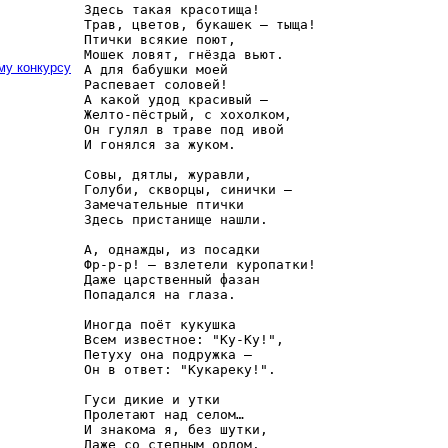
Здесь такая красотища!

Трав, цветов, букашек – тыща!

Птички всякие поют,

Мошек ловят, гнёзда вьют.

му конкурсу
А для бабушки моей

Распевает соловей!

А какой удод красивый –

Желто-пёстрый, с хохолком,

Он гулял в траве под ивой

И гонялся за жуком.

Совы, дятлы, журавли,

Голуби, скворцы, синички –

Замечательные птички

Здесь пристанище нашли.

А, однажды, из посадки

Фр-р-р! – взлетели куропатки!

Даже царственный фазан

Попадался на глаза.

Иногда поёт кукушка

Всем известное: "Ку-Ку!",

Петуху она подружка –

Он в ответ: "Кукареку!".

Гуси дикие и утки

Пролетают над селом…

И знакома я, без шутки,

Даже со степным орлом.
