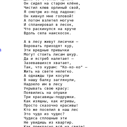
Он сидел на старом клёне,

Чистил клюв орлиный свой,

Я смотрю из-под ладони:

Он кивнул мне головой!

А потом взлетел могуче

И спланировал в лесок,

Что раскинулся на круче

Вдоль села наискосок.

А в лесу живут лисички –

Воровать приходят кур,

а
Эти вредные привычки

Могут стоить лисам шкур.

Да и ястреб налетает –

Зазевавшихся хватает,

Так, что курам: "Ко-ко-ко" –

Жить на свете нелегко.

А однажды три косули

В нашу балку заглянули,

Надоело им в лесу

Укрывать свою красу:

Появились на опушке

Три красавицы-подружки.

Как изящны, как игривы,

Просто сказочно красивы!

Кто же поселил в наш лес

Это чудо из чудес?

Чудеса сплошные эти

Не увидишь из квартир.

Как прекрасно всё на свете!
