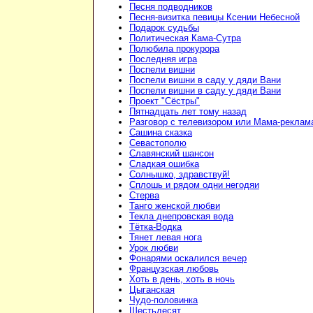
Песня подводников
Песня-визитка певицы Ксении Небесной
Подарок судьбы
Политическая Кама-Сутра
Полюбила прокурора
Последняя игра
Поспели вишни
Поспели вишни в саду у дяди Вани
Поспели вишни в саду у дяди Вани
Проект "Сёстры"
Пятнадцать лет тому назад
Разговор с телевизором или Мама-реклам
Сашина сказка
Севастополю
Славянский шансон
Сладкая ошибка
Солнышко, здравствуй!
Сплошь и рядом одни негодяи
Стерва
Танго женской любви
Текла днепровская вода
Тётка-Водка
Тянет левая нога
Урок любви
Фонарями оскалился вечер
Французская любовь
Хоть в день, хоть в ночь
Цыганская
Чудо-половинка
Шестьдесят