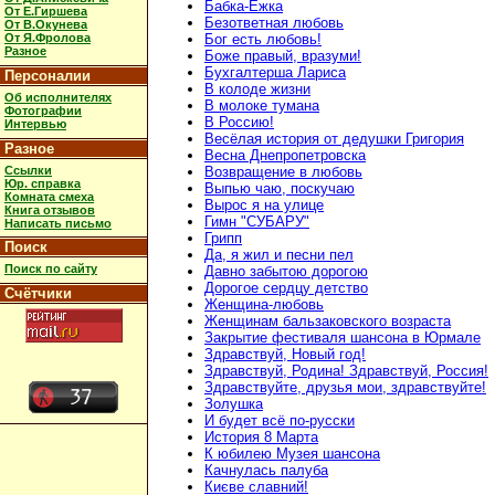
Бабка-Ёжка
От Е.Гиршева
Безответная любовь
От В.Окунева
От Я.Фролова
Бог есть любовь!
Разное
Боже правый, вразуми!
Бухгалтерша Лариса
Персоналии
В колоде жизни
Об исполнителях
В молоке тумана
Фотографии
В Россию!
Интервью
Весёлая история от дедушки Григория
Разное
Весна Днепропетровска
Ссылки
Возвращение в любовь
Юр. справка
Выпью чаю, поскучаю
Комната смеха
Вырос я на улице
Книга отзывов
Гимн "СУБАРУ"
Написать письмо
Грипп
Поиск
Да, я жил и песни пел
Поиск по сайту
Давно забытою дорогою
Дорогое сердцу детство
Счётчики
Женщина-любовь
Женщинам бальзаковского возраста
Закрытие фестиваля шансона в Юрмале
Здравствуй, Новый год!
Здравствуй, Родина! Здравствуй, Россия!
Здравствуйте, друзья мои, здравствуйте!
Золушка
И будет всё по-русски
История 8 Марта
К юбилею Музея шансона
Качнулась палуба
Києве славний!