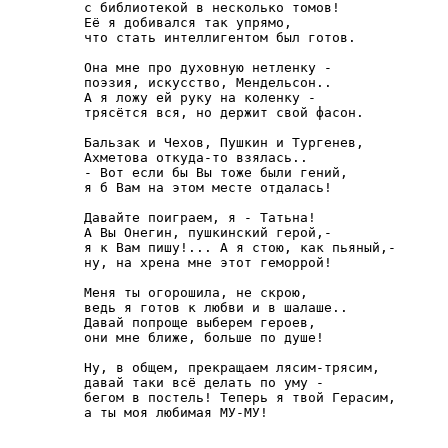
с библиотекой в несколько томов!

Её я добивался так упрямо,

что стать интеллигентом был готов.

Она мне про духовную нетленку -

поэзия, искусство, Мендельсон..

А я ложу ей руку на коленку -

трясётся вся, но держит свой фасон.

Бальзак и Чехов, Пушкин и Тургенев,

Ахметова откуда-то взялась..

- Вот если бы Вы тоже были гений,

я б Вам на этом месте отдалась!

Давайте поиграем, я - Татьна!

А Вы Онегин, пушкинский герой,-

я к Вам пишу!... А я стою, как пьяный,-

ну, на хрена мне этот геморрой!

Меня ты огорошила, не скрою,

ведь я готов к любви и в шалаше..

Давай попроще выберем героев,

они мне ближе, больше по душе!

Ну, в общем, прекращаем лясим-трясим,

давай таки всё делать по уму -

бегом в постель! Теперь я твой Герасим,

а ты моя любимая МУ-МУ! 
