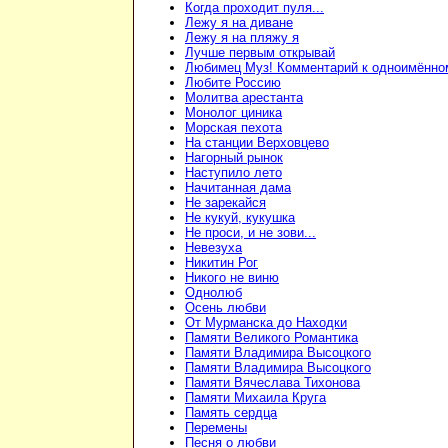
Когда проходит пуля...
Лежу я на диване
Лежу я на пляжу я
Лучше первым открывай
Любимец Муз! Комментарий к одноимённо
Любите Россию
Молитва арестанта
Монолог циника
Морская пехота
На станции Верховцево
Нагорный рынок
Наступило лето
Начитанная дама
Не зарекайся
Не кукуй, кукушка
Не проси, и не зови...
Невезуха
Никитин Рог
Никого не виню
Однолюб
Осень любви
От Мурманска до Находки
Памяти Великого Романтика
Памяти Владимира Высоцкого
Памяти Владимира Высоцкого
Памяти Вячеслава Тихонова
Памяти Михаила Круга
Память сердца
Перемены
Песня о любви