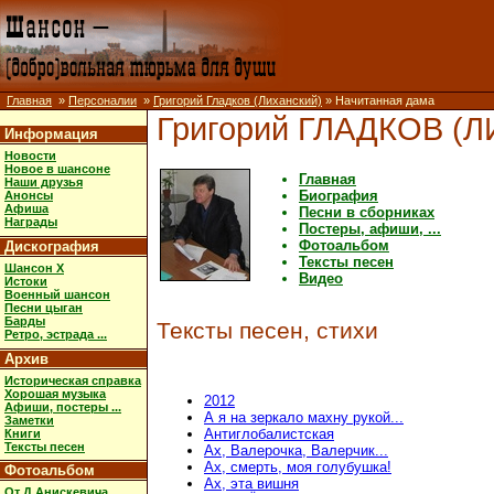
Главная
»
Персоналии
»
Григорий Гладков (Лиханский)
» Начитанная дама
Григорий ГЛАДКОВ (
Информация
Новости
Новое в шансоне
Главная
Наши друзья
Биография
Анонсы
Афиша
Песни в сборниках
Награды
Постеры, афиши, ...
Фотоальбом
Дискография
Тексты песен
Шансон X
Видео
Истоки
Военный шансон
Песни цыган
Барды
Тексты песен, стихи
Ретро, эстрада ...
Архив
Историческая справка
Хорошая музыка
2012
Афиши, постеры ...
А я на зеркало махну рукой...
Заметки
Антиглобалистская
Книги
Тексты песен
Ах, Валерочка, Валерчик...
Ах, смерть, моя голубушка!
Фотоальбом
Ах, эта вишня
От Д.Анискевича