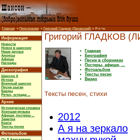
Главная
»
Персоналии
»
Григорий Гладков (Лиханский)
» Я и ты
Григорий ГЛАДКОВ (
Информация
Новости
Новое в шансоне
Главная
Наши друзья
Биография
Анонсы
Афиша
Песни в сборниках
Награды
Постеры, афиши, ...
Фотоальбом
Дискография
Тексты песен
Шансон X
Видео
Истоки
Военный шансон
Песни цыган
Барды
Тексты песен, стихи
Ретро, эстрада ...
Архив
Историческая справка
Хорошая музыка
2012
Афиши, постеры ...
Заметки
Книги
А я на зеркало
Тексты песен
Фотоальбом
От Д.Анискевича