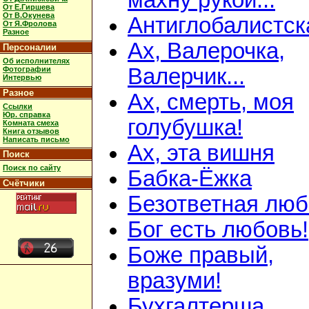
махну рукой...
От Е.Гиршева
От В.Окунева
Антиглобалистск
От Я.Фролова
Разное
Ах, Валерочка,
Персоналии
Об исполнителях
Валерчик...
Фотографии
Интервью
Разное
Ах, смерть, моя
Ссылки
Юр. справка
голубушка!
Комната смеха
Книга отзывов
Написать письмо
Ах, эта вишня
Поиск
Поиск по сайту
Бабка-Ёжка
Счётчики
Безответная люб
Бог есть любовь!
Боже правый,
вразуми!
Бухгалтерша