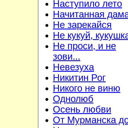
Наступило лето
Начитанная дам
Не зарекайся
Не кукуй, кукушк
Не проси, и не
зови...
Невезуха
Никитин Рог
Никого не виню
Однолюб
Осень любви
От Мурманска д