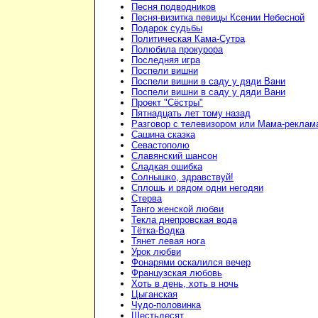
Песня подводников
Песня-визитка певицы Ксении Небесной
Подарок судьбы
Политическая Кама-Сутра
Полюбила прокурора
Последняя игра
Поспели вишни
Поспели вишни в саду у дяди Вани
Поспели вишни в саду у дяди Вани
Проект "Сёстры"
Пятнадцать лет тому назад
Разговор с телевизором или Мама-реклам
Сашина сказка
Севастополю
Славянский шансон
Сладкая ошибка
Солнышко, здравствуй!
Сплошь и рядом одни негодяи
Стерва
Танго женской любви
Текла днепровская вода
Тётка-Водка
Тянет левая нога
Урок любви
Фонарями оскалился вечер
Французская любовь
Хоть в день, хоть в ночь
Цыганская
Чудо-половинка
Шестьдесят