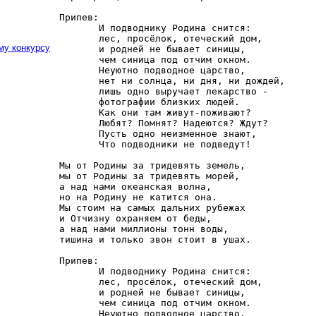
Припев:

       И подводнику Родина снится:

       лес, просёлок, отеческий дом,

му конкурсу
       и родней не бывает синицы,

       чем синица под отчим окном.

       Неуютно подводное царство,

       нет ни солнца, ни дня, ни дождей,

       лишь одно выручает лекарство -

       фотографии близких людей.

       Как они там живут-поживают?

       Любят? Помнят? Надеются? Ждут?

       Пусть одно неизменное знают,

       Что подводники не подведут!

Мы от Родины за тридевять земель,

мы от Родины за тридевять морей,

а над нами океанская волна, 

но на Родину не катится она.

Мы стоим на самых дальних рубежах

и Отчизну охраняем от беды,

а над нами миллионы тонн воды,

тишина и только звон стоит в ушах.

Припев:

       И подводнику Родина снится:

       лес, просёлок, отеческий дом,

       и родней не бывает синицы,

       чем синица под отчим окном.

       Неуютно подводное царство,
