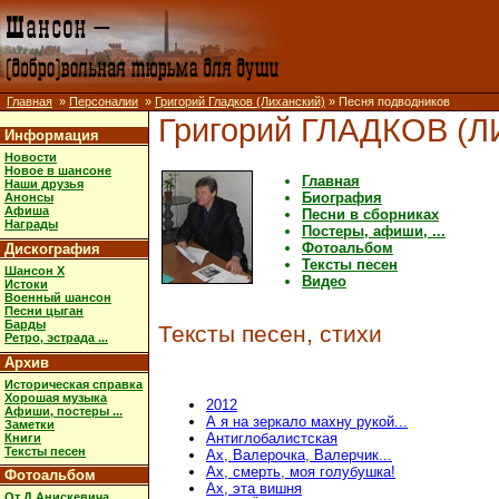
Главная
»
Персоналии
»
Григорий Гладков (Лиханский)
» Песня подводников
Григорий ГЛАДКОВ (
Информация
Новости
Новое в шансоне
Главная
Наши друзья
Биография
Анонсы
Афиша
Песни в сборниках
Награды
Постеры, афиши, ...
Фотоальбом
Дискография
Тексты песен
Шансон X
Видео
Истоки
Военный шансон
Песни цыган
Барды
Тексты песен, стихи
Ретро, эстрада ...
Архив
Историческая справка
Хорошая музыка
2012
Афиши, постеры ...
А я на зеркало махну рукой...
Заметки
Антиглобалистская
Книги
Тексты песен
Ах, Валерочка, Валерчик...
Ах, смерть, моя голубушка!
Фотоальбом
Ах, эта вишня
От Д.Анискевича