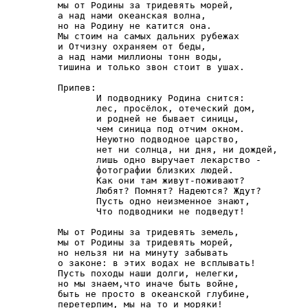
мы от Родины за тридевять морей,

а над нами океанская волна, 

но на Родину не катится она.

Мы стоим на самых дальних рубежах

и Отчизну охраняем от беды,

а над нами миллионы тонн воды,

тишина и только звон стоит в ушах.

Припев:

       И подводнику Родина снится:

       лес, просёлок, отеческий дом,

       и родней не бывает синицы,

       чем синица под отчим окном.

       Неуютно подводное царство,

       нет ни солнца, ни дня, ни дождей,

       лишь одно выручает лекарство -

       фотографии близких людей.

       Как они там живут-поживают?

       Любят? Помнят? Надеются? Ждут?

       Пусть одно неизменное знают,

       Что подводники не подведут!

Мы от Родины за тридевять земель,

мы от Родины за тридевять морей,

но нельзя ни на минуту забывать

о законе: в этих водах не всплывать!

Пусть походы наши долги, нелегки,

но мы знаем,что иначе быть войне,

быть не просто в океанской глубине,

перетерпим, мы на то и моряки!
