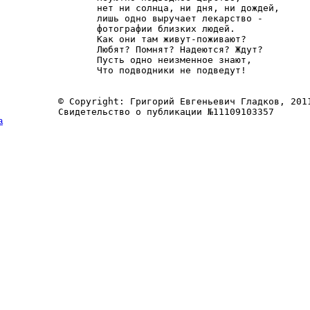
       нет ни солнца, ни дня, ни дождей,

       лишь одно выручает лекарство -

       фотографии близких людей.

       Как они там живут-поживают?

       Любят? Помнят? Надеются? Ждут?

       Пусть одно неизменное знают,

       Что подводники не подведут!

© Copyright: Григорий Евгеньевич Гладков, 2011
а