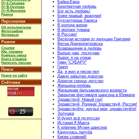
Бабка-Ёжка
От Е.Гиршева
Безответная любовь
От В.Окунева
От Я.Фролова
Бог есть любовь!
Разное
Боже правый, вразуми!
Бухгалтерша Лариса
Персоналии
В колоде жизни
Об исполнителях
В молоке тумана
Фотографии
В Россию!
Интервью
Весёлая история от дедушки Григория
Разное
Весна Днепропетровска
Ссылки
Возвращение в любовь
Юр. справка
Выпью чаю, поскучаю
Комната смеха
Вырос я на улице
Книга отзывов
Гимн "СУБАРУ"
Написать письмо
Грипп
Поиск
Да, я жил и песни пел
Поиск по сайту
Давно забытою дорогою
Дорогое сердцу детство
Счётчики
Женщина-любовь
Женщинам бальзаковского возраста
Закрытие фестиваля шансона в Юрмале
Здравствуй, Новый год!
Здравствуй, Родина! Здравствуй, Россия!
Здравствуйте, друзья мои, здравствуйте!
Золушка
И будет всё по-русски
История 8 Марта
К юбилею Музея шансона
Качнулась палуба
Києве славний!