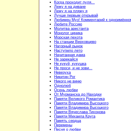
Когда проходит пуля...
Лежу я на диване
Лежу я на пляжу я
Лучше первым открывай
Любимец Муз! Комментарий к одноимённо
Любите Россию
Молитва арестанта
Монолог циника
Морская пехота
На станции Верховцево
Нагорный рынок
Наступило лето
Начитанная дама
Не зарекайся
Не кукуй, кукушка
Не проси, и не зови...
Невезуха
Никитин Рог
Никого не виню
Однолюб
Осень любви
От Мурманска до Находки
Памяти Великого Романтика
Памяти Владимира Высоцкого
Памяти Владимира Высоцкого
Памяти Вячеслава Тихонова
Памяти Михаила Круга
Память сердца
Перемены
Песня о любви