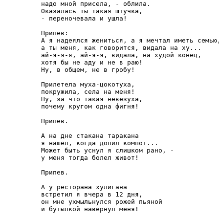
надо мной присела, - облила.

Оказалась ты такая штучка, 

- переночевала и ушла!

Припев: 

А я надеялся жениться, а я мечтал иметь семью,
а ты меня, как говорится, видала на ху...

ай-я-я-я, ай-я-я, видала, на худой конец, 

хотя бы не аду и не в раю!

Ну, в общем, не в гробу!

Прилетела муха-цокотуха,

покружила, села на меня!

Ну, за что такая невезуха,

почему кругом одна фигня!

Припев.

А на дне стакана таракана

я нашёл, когда допил компот...

Может быть уснул я слишком рано, -

у меня тогда болел живот!

Припев.

А у ресторана хулигана

встретил я вчера в 12 дня,

он мне ухмыльнулся рожей пьяной

и бутылкой навернул меня!
