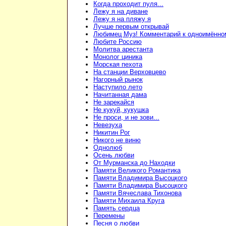
Когда проходит пуля...
Лежу я на диване
Лежу я на пляжу я
Лучше первым открывай
Любимец Муз! Комментарий к одноимённо
Любите Россию
Молитва арестанта
Монолог циника
Морская пехота
На станции Верховцево
Нагорный рынок
Наступило лето
Начитанная дама
Не зарекайся
Не кукуй, кукушка
Не проси, и не зови...
Невезуха
Никитин Рог
Никого не виню
Однолюб
Осень любви
От Мурманска до Находки
Памяти Великого Романтика
Памяти Владимира Высоцкого
Памяти Владимира Высоцкого
Памяти Вячеслава Тихонова
Памяти Михаила Круга
Память сердца
Перемены
Песня о любви