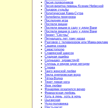
Песня подводников
Песня-визитка певицы Ксении Небесной
Подарок судьбы
Политическая Кама-Сутра
Полюбила прокурора
Последняя игра
Поспели вишни
Поспели вишни в саду у дяди Вани
Поспели вишни в саду у дяди Вани
Проект "Сёстры"
Пятнадцать лет тому назад
Разговор с телевизором или Мама-реклам
Сашина сказка
Севастополю
Славянский шансон
Сладкая ошибка
Солнышко, здравствуй!
Сплошь и рядом одни негодяи
Стерва
Танго женской любви
Текла днепровская вода
Тётка-Водка
Тянет левая нога
Урок любви
Фонарями оскалился вечер
Французская любовь
Хоть в день, хоть в ночь
Цыганская
Чудо-половинка
Шестьдесят