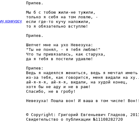
Припев.

Мы б с тобою жили-не тужили,

только я себя на том ловлю, -

му конкурсу
если где-то кучу наложили,

то я обязательно вступлю!

Припев.

Шепчет мне на ухо Невезуха:

"Ты не понял, - я тебя люблю!"

Что ты привязалась, как старуха,

да я тебя в постели удавлю!

Припев: 

Ведь я надеялся жениться, ведь я мечтал иметь 
из-за тебя, как говорится, меня видали на ху..
ай-я-я-я, ай-я-я, видали, на худой конец, 

хотя бы не аду и не в раю!

Спасибо, не в гробу!

Невезуха! Пошла вон! И ваша в том числе! Вон!!
© Copyright: Григорий Евгеньевич Гладков, 2011