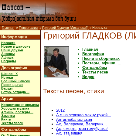
Главная
»
Персоналии
»
Григорий Гладков (Лиханский)
» Невезуха
Григорий ГЛАДКОВ (
Информация
Новости
Новое в шансоне
Главная
Наши друзья
Биография
Анонсы
Афиша
Песни в сборниках
Награды
Постеры, афиши, ...
Фотоальбом
Дискография
Тексты песен
Шансон X
Видео
Истоки
Военный шансон
Песни цыган
Барды
Тексты песен, стихи
Ретро, эстрада ...
Архив
Историческая справка
Хорошая музыка
2012
Афиши, постеры ...
А я на зеркало махну рукой...
Заметки
Антиглобалистская
Книги
Тексты песен
Ах, Валерочка, Валерчик...
Ах, смерть, моя голубушка!
Фотоальбом
Ах, эта вишня
От Д.Анискевича