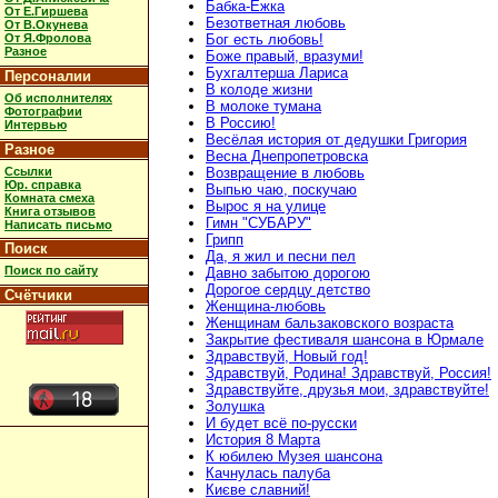
Бабка-Ёжка
От Е.Гиршева
Безответная любовь
От В.Окунева
От Я.Фролова
Бог есть любовь!
Разное
Боже правый, вразуми!
Бухгалтерша Лариса
Персоналии
В колоде жизни
Об исполнителях
В молоке тумана
Фотографии
В Россию!
Интервью
Весёлая история от дедушки Григория
Разное
Весна Днепропетровска
Ссылки
Возвращение в любовь
Юр. справка
Выпью чаю, поскучаю
Комната смеха
Вырос я на улице
Книга отзывов
Гимн "СУБАРУ"
Написать письмо
Грипп
Поиск
Да, я жил и песни пел
Поиск по сайту
Давно забытою дорогою
Дорогое сердцу детство
Счётчики
Женщина-любовь
Женщинам бальзаковского возраста
Закрытие фестиваля шансона в Юрмале
Здравствуй, Новый год!
Здравствуй, Родина! Здравствуй, Россия!
Здравствуйте, друзья мои, здравствуйте!
Золушка
И будет всё по-русски
История 8 Марта
К юбилею Музея шансона
Качнулась палуба
Києве славний!