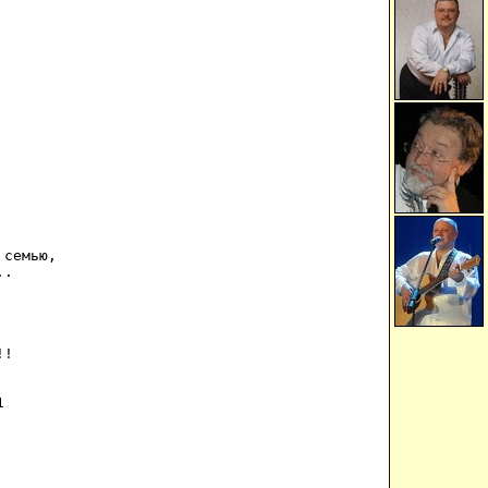
семью,

.

!


