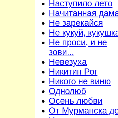
Наступило лето
Начитанная дам
Не зарекайся
Не кукуй, кукушк
Не проси, и не
зови...
Невезуха
Никитин Рог
Никого не виню
Однолюб
Осень любви
От Мурманска д