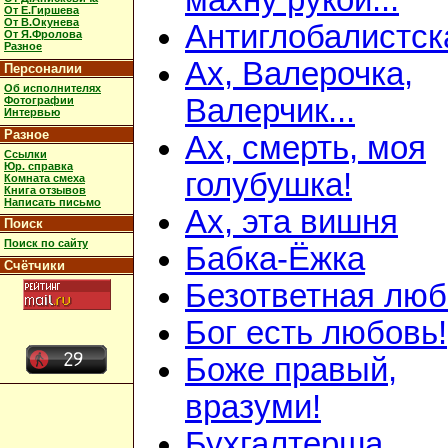
махну рукой...
От Е.Гиршева
От В.Окунева
Антиглобалистск
От Я.Фролова
Разное
Ах, Валерочка,
Персоналии
Об исполнителях
Валерчик...
Фотографии
Интервью
Разное
Ах, смерть, моя
Ссылки
Юр. справка
голубушка!
Комната смеха
Книга отзывов
Написать письмо
Ах, эта вишня
Поиск
Поиск по сайту
Бабка-Ёжка
Счётчики
Безответная люб
Бог есть любовь!
Боже правый,
вразуми!
Бухгалтерша