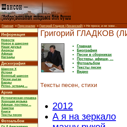
Главная
»
Персоналии
»
Григорий Гладков (Лиханский)
» Не проси, и не зови...
Григорий ГЛАДКОВ (
Информация
Новости
Новое в шансоне
Главная
Наши друзья
Биография
Анонсы
Афиша
Песни в сборниках
Награды
Постеры, афиши, ...
Фотоальбом
Дискография
Тексты песен
Шансон X
Видео
Истоки
Военный шансон
Песни цыган
Барды
Тексты песен, стихи
Ретро, эстрада ...
Архив
Историческая справка
Хорошая музыка
2012
Афиши, постеры ...
Заметки
Книги
А я на зеркало
Тексты песен
Фотоальбом
От Д.Анискевича