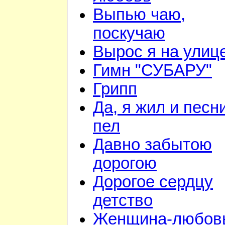
Выпью чаю,
поскучаю
Вырос я на улиц
Гимн "СУБАРУ"
Грипп
Да, я жил и песн
пел
Давно забытою
дорогою
Дорогое сердцу
детство
Женщина-любов