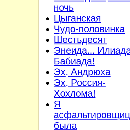
ночь
Цыганская
Чудо-половинка
Шестьдесят
Энеида... Илиада
Бабиада!
Эх, Андрюха
Эх, Россия-
Хохлома!
Я
асфальтировщиц
была