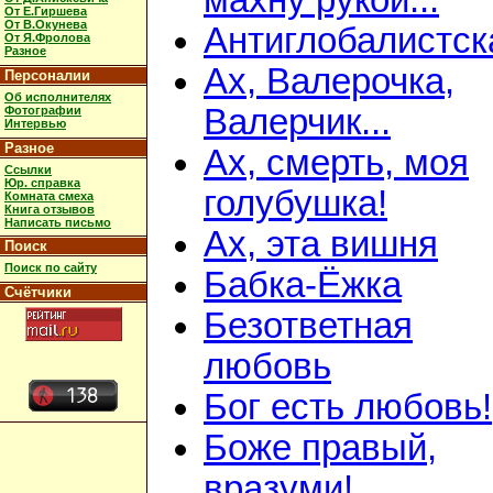
махну рукой...
От Е.Гиршева
От В.Окунева
Антиглобалистск
От Я.Фролова
Разное
Ах, Валерочка,
Персоналии
Об исполнителях
Валерчик...
Фотографии
Интервью
Разное
Ах, смерть, моя
Ссылки
Юр. справка
голубушка!
Комната смеха
Книга отзывов
Написать письмо
Ах, эта вишня
Поиск
Поиск по сайту
Бабка-Ёжка
Счётчики
Безответная
любовь
Бог есть любовь!
Боже правый,
вразуми!