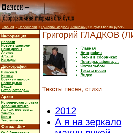
Главная
»
Персоналии
»
Григорий Гладков (Лиханский)
» И будет всё по-русски
Григорий ГЛАДКОВ (
Информация
Новости
Новое в шансоне
Главная
Наши друзья
Биография
Анонсы
Афиша
Песни в сборниках
Награды
Постеры, афиши, ...
Фотоальбом
Дискография
Тексты песен
Шансон X
Видео
Истоки
Военный шансон
Песни цыган
Барды
Тексты песен, стихи
Ретро, эстрада ...
Архив
Историческая справка
Хорошая музыка
2012
Афиши, постеры ...
Заметки
Книги
А я на зеркало
Тексты песен
Фотоальбом
От Д.Анискевича