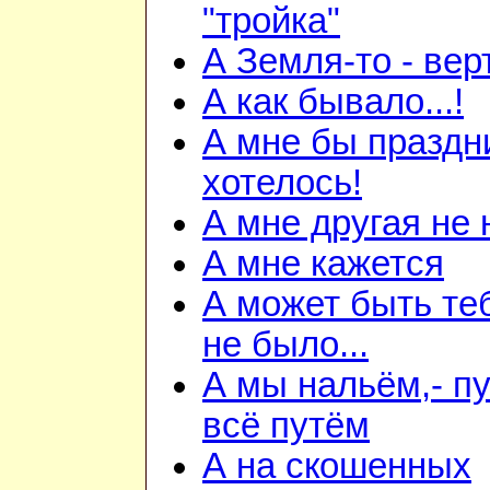
"тройка"
А Земля-то - вер
А как бывало...!
А мне бы праздн
хотелось!
А мне другая не
А мне кажется
А может быть те
не было...
А мы нальём,- п
всё путём
А на скошенных