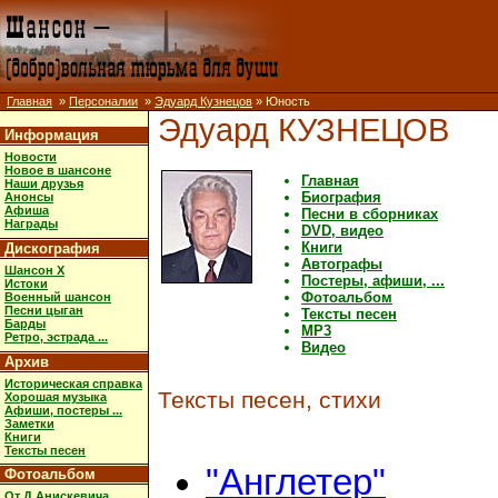
Главная
»
Персоналии
»
Эдуард Кузнецов
» Юность
Эдуард КУЗНЕЦОВ
Информация
Новости
Новое в шансоне
Главная
Наши друзья
Биография
Анонсы
Афиша
Песни в сборниках
Награды
DVD, видео
Книги
Дискография
Автографы
Шансон X
Постеры, афиши, ...
Истоки
Фотоальбом
Военный шансон
Песни цыган
Тексты песен
Барды
MP3
Ретро, эстрада ...
Видео
Архив
Историческая справка
Тексты песен, стихи
Хорошая музыка
Афиши, постеры ...
Заметки
Книги
Тексты песен
"Англетер"
Фотоальбом
От Д.Анискевича