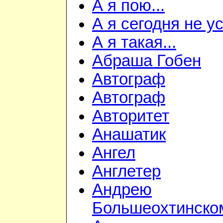
А я пою...
А я сегодня не ус
А я такая...
Абраша Гобен
Автограф
Автограф
Авторитет
Анашатик
Ангел
Англетер
Андрею
Большеохтинско