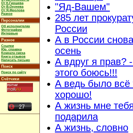
От Е.Гиршева
"Яд-Вашем"
От В.Окунева
От Я.Фролова
Разное
285 лет прокурат
Персоналии
России
Об исполнителях
Фотографии
Интервью
А в России снов
Разное
Ссылки
осень
Юр. справка
Комната смеха
Книга отзывов
А вдруг я прав? 
Написать письмо
Поиск
этого боюсь!!!
Поиск по сайту
Счётчики
А ведь было всё 
хорошо!
А жизнь мне теб
подарила
А жизнь, словно