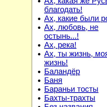
Ах, какая же Русь
благодать!
Ах, какие были р
Ах, любовь, не
остынь...!
Ах, река!
Ах, ты жизнь, мо
жизнь!
Баландёр
Баня
Бараньи тосты
Бахты-трахты
Без названия