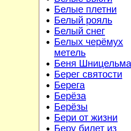
Белые плетни
Белый рояль
Белый снег
Белых черёмух
метель
Беня Шницельм
Берег святости
Берега
Берёза
Берёзы
Бери от жизни
Беру билет из