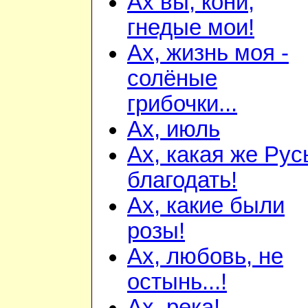
Ах вы, кони,
гнедые мои!
Ах, жизнь моя -
солёные
грибочки...
Ах, июль
Ах, какая же Русь
благодать!
Ах, какие были
розы!
Ах, любовь, не
остынь...!
Ах, река!