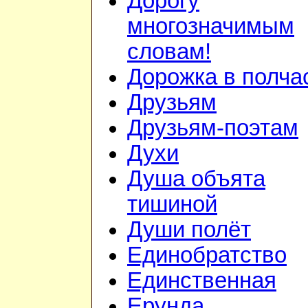
Дорогу
многозначимым
словам!
Дорожка в полча
Друзьям
Друзьям-поэтам
Духи
Душа объята
тишиной
Души полёт
Единобратство
Единственная
Ерунда