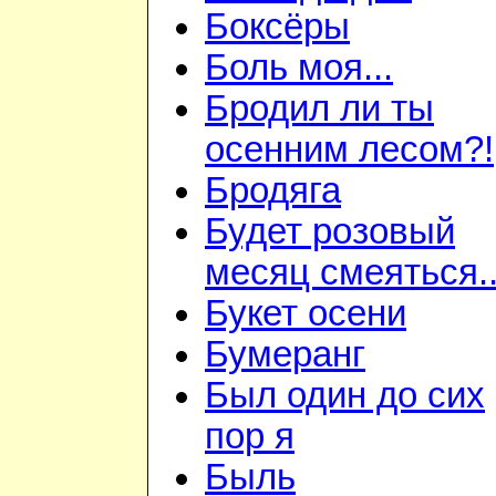
Боксёры
Боль моя...
Бродил ли ты
осенним лесом?!
Бродяга
Будет розовый
месяц смеяться..
Букет осени
Бумеранг
Был один до сих
пор я
Быль