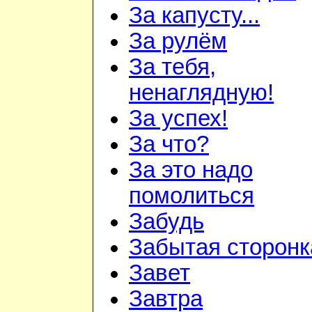
За капусту...
За рулём
За тебя,
ненаглядную!
За успех!
За что?
За это надо
помолиться
Забудь
Забытая сторонк
Завет
Завтра