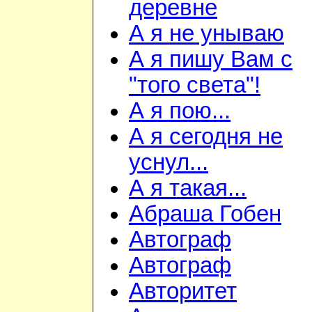
деревне
А я не унываю
А я пишу Вам с
"того света"!
А я пою...
А я сегодня не
уснул...
А я такая...
Абраша Гобен
Автограф
Автограф
Авторитет