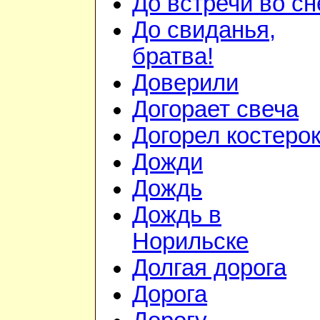
До встречи во сн
До свиданья,
братва!
Доверили
Догорает свеча
Догорел костеро
Дожди
Дождь
Дождь в
Норильске
Долгая дорога
Дорога