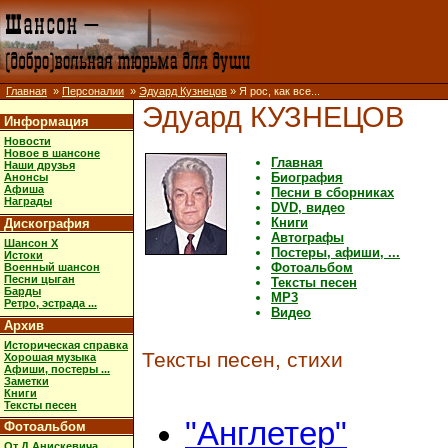
Главная
»
Персоналии
»
Эдуард Кузнецов
» Я рос, как все...
Эдуард КУЗНЕЦОВ
Информация
Новости
Новое в шансоне
Главная
Наши друзья
Биография
Анонсы
Афиша
Песни в сборниках
Награды
DVD, видео
Книги
Дискография
Автографы
Шансон X
Постеры, афиши, ...
Истоки
Фотоальбом
Военный шансон
Песни цыган
Тексты песен
Барды
MP3
Ретро, эстрада ...
Видео
Архив
Историческая справка
Тексты песен, стихи
Хорошая музыка
Афиши, постеры ...
Заметки
Книги
Тексты песен
"Англетер"
Фотоальбом
От Д.Анискевича