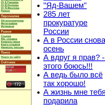
От Е.Гиршева
"Яд-Вашем"
От В.Окунева
От Я.Фролова
Разное
285 лет
Персоналии
прокуратуре
Об исполнителях
Фотографии
Интервью
России
Разное
Ссылки
А в России снов
Юр. справка
Комната смеха
Книга отзывов
осень
Написать письмо
Поиск
А вдруг я прав? 
Поиск по сайту
Счётчики
этого боюсь!!!
А ведь было всё
так хорошо!
А жизнь мне теб
подарила