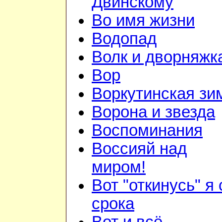
Двинскому
Во имя жизни
Водопад
Волк и дворняжк
Вор
Воркутинская зи
Ворона и звезда
Воспоминания
Воссияй над
миром!
Вот "откинусь" я 
срока