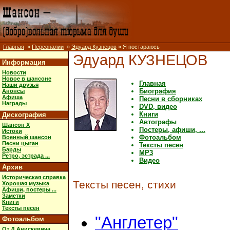
Главная
»
Персоналии
»
Эдуард Кузнецов
» Я постараюсь
Эдуард КУЗНЕЦОВ
Информация
Новости
Новое в шансоне
Главная
Наши друзья
Биография
Анонсы
Афиша
Песни в сборниках
Награды
DVD, видео
Книги
Дискография
Автографы
Шансон X
Постеры, афиши, ...
Истоки
Фотоальбом
Военный шансон
Песни цыган
Тексты песен
Барды
MP3
Ретро, эстрада ...
Видео
Архив
Историческая справка
Тексты песен, стихи
Хорошая музыка
Афиши, постеры ...
Заметки
Книги
Тексты песен
"Англетер"
Фотоальбом
От Д.Анискевича