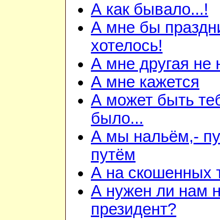
А как бывало...!
А мне бы праздн
хотелось!
А мне другая не
А мне кажется
А может быть теб
было...
А мы нальём,- пу
путём
А на скошенных 
А нужен ли нам 
президент?