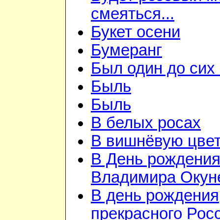
смеяться...
Букет осени
Бумеранг
Был один до сих 
Быль
Быль
В белых росах
В вишнёвую цветь
В День рождени
Владимира Окун
В день рождения
прекрасного Рос