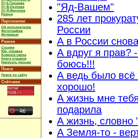
От Е.Гиршева
"Яд-Вашем"
От В.Окунева
От Я.Фролова
Разное
285 лет прокурат
Персоналии
России
Об исполнителях
Фотографии
Интервью
А в России снов
Разное
Ссылки
А вдруг я прав? -
Юр. справка
Комната смеха
Книга отзывов
боюсь!!!
Написать письмо
Поиск
А ведь было всё 
Поиск по сайту
Счётчики
хорошо!
А жизнь мне теб
подарила
А жизнь, словно 
А Земля-то - вер