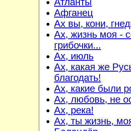
Атланты
Афганец
Ах вы, кони, гне
Ах, жизнь моя - 
грибочки...
Ах, июль
Ах, какая же Русь
благодать!
Ах, какие были р
Ах, любовь, не ос
Ах, река!
Ах, ты жизнь, мо