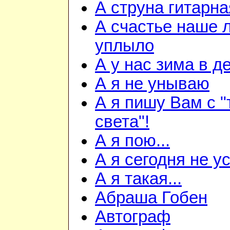
А струна гитарна
А счастье наше 
уплыло
А у нас зима в д
А я не унываю
А я пишу Вам с "
света"!
А я пою...
А я сегодня не ус
А я такая...
Абраша Гобен
Автограф