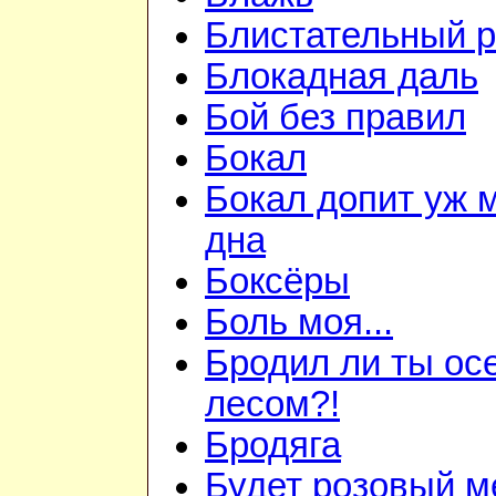
Блистательный 
Блокадная даль
Бой без правил
Бокал
Бокал допит уж 
дна
Боксёры
Боль моя...
Бродил ли ты ос
лесом?!
Бродяга
Будет розовый м