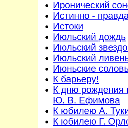
Иронический сон
Истинно - правд
Истоки
Июльский дождь
Июльский звезд
Июльский ливен
Июньские солов
К барьеру!
К дню рождения 
Ю. В. Ефимова
К юбилею А. Тук
К юбилею Г. Орл