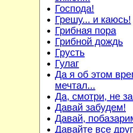
Господа!
Грешу... и каюсь!
Грибная пора
Грибной дождь
Грусть
Гулаг
Да я об этом вр
мечтал...
Да, смотри, не з
Давай забудем!
Давай, побазари
Давайте все друг