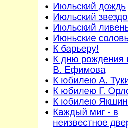
Июльский дождь
Июльский звезд
Июльский ливен
Июньские солов
К барьеру!
К дню рождения 
В. Ефимова
К юбилею А. Тук
К юбилею Г. Орл
К юбилею Якшина
Каждый миг - в
неизвестное две