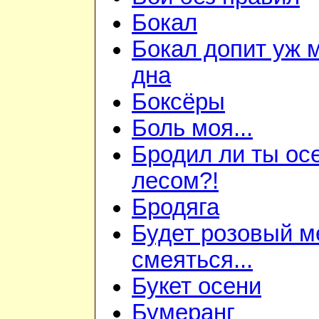
Бокал
Бокал допит уж 
дна
Боксёры
Боль моя...
Бродил ли ты ос
лесом?!
Бродяга
Будет розовый м
смеяться...
Букет осени
Бумеранг