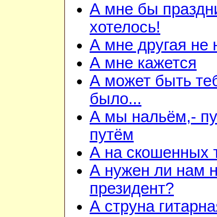
А мне бы праздн
хотелось!
А мне другая не
А мне кажется
А может быть теб
было...
А мы нальём,- пу
путём
А на скошенных 
А нужен ли нам 
президент?
А струна гитарна