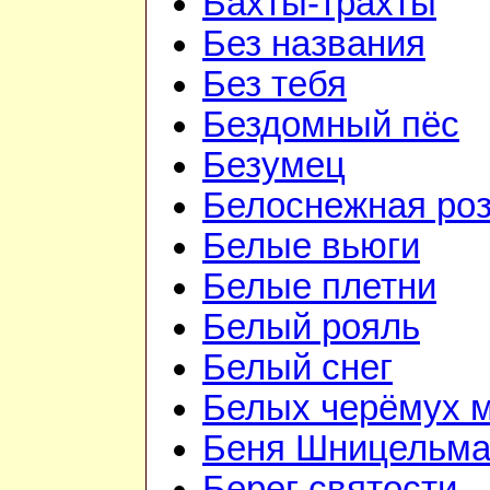
Бахты-трахты
Без названия
Без тебя
Бездомный пёс
Безумец
Белоснежная ро
Белые вьюги
Белые плетни
Белый рояль
Белый снег
Белых черёмух 
Беня Шницельм
Берег святости