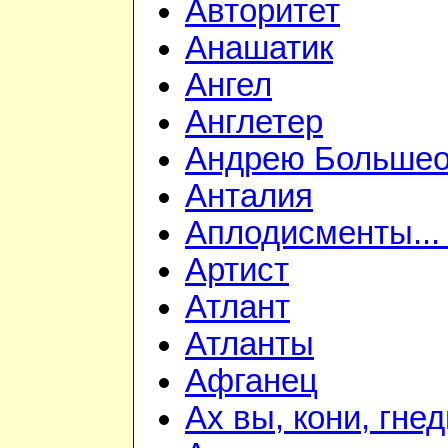
Авторитет
Анашатик
Ангел
Англетер
Андрею Большео
Анталия
Аплодисменты... 
Артист
Атлант
Атланты
Афганец
Ах вы, кони, гне