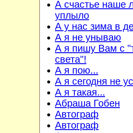
А счастье наше 
уплыло
А у нас зима в д
А я не унываю
А я пишу Вам с "
света"!
А я пою...
А я сегодня не ус
А я такая...
Абраша Гобен
Автограф
Автограф