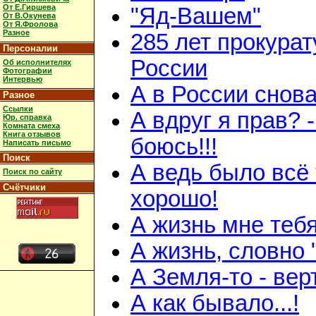
От Е.Гиршева
"Яд-Вашем"
От В.Окунева
От Я.Фролова
Разное
285 лет прокурат
Персоналии
России
Об исполнителях
Фотографии
Интервью
А в России снов
Разное
Ссылки
А вдруг я прав? -
Юр. справка
Комната смеха
Книга отзывов
боюсь!!!
Написать письмо
Поиск
А ведь было всё 
Поиск по сайту
Счётчики
хорошо!
А жизнь мне теб
А жизнь, словно 
А Земля-то - вер
А как бывало...!