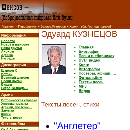
Главная
»
Персоналии
»
Эдуард Кузнецов
» Храни тебя, Господь, храни!
Эдуард КУЗНЕЦОВ
Информация
Новости
Новое в шансоне
Главная
Наши друзья
Биография
Анонсы
Афиша
Песни в сборниках
Награды
DVD, видео
Книги
Дискография
Автографы
Шансон X
Постеры, афиши, ...
Истоки
Фотоальбом
Военный шансон
Песни цыган
Тексты песен
Барды
MP3
Ретро, эстрада ...
Видео
Архив
Историческая справка
Тексты песен, стихи
Хорошая музыка
Афиши, постеры ...
Заметки
Книги
Тексты песен
"Англетер"
Фотоальбом
От Д.Анискевича