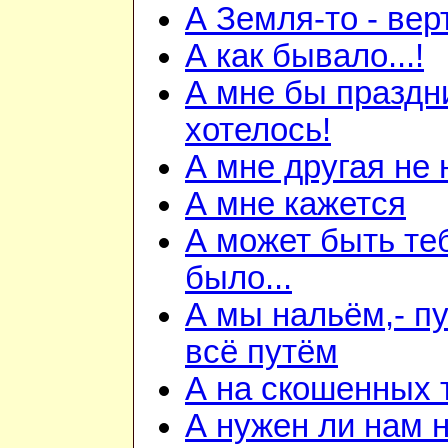
А Земля-то - вер
А как бывало...!
А мне бы праздн
хотелось!
А мне другая не
А мне кажется
А может быть теб
было...
А мы нальём,- п
всё путём
А на скошенных 
А нужен ли нам 