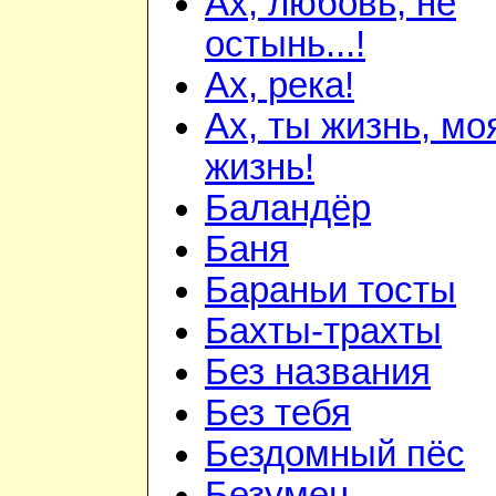
Ах, любовь, не
остынь...!
Ах, река!
Ах, ты жизнь, мо
жизнь!
Баландёр
Баня
Бараньи тосты
Бахты-трахты
Без названия
Без тебя
Бездомный пёс
Безумец