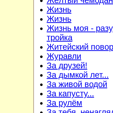
Жёлтый чемодан
Жизнь
Жизнь
Жизнь моя - раз
тройка
Житейский повор
Журавли
За друзей!
За дымкой лет...
За живой водой
За капусту...
За рулём
За тебя, ненагля