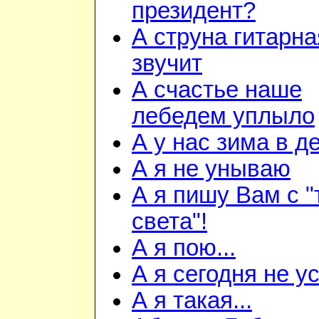
президент?
А струна гитарна
звучит
А счастье наше
лебедем уплыло
А у нас зима в д
А я не унываю
А я пишу Вам с "
света"!
А я пою...
А я сегодня не ус
А я такая...