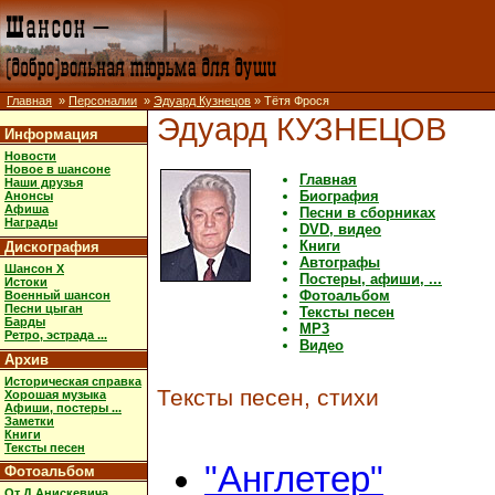
Главная
»
Персоналии
»
Эдуард Кузнецов
» Тётя Фрося
Эдуард КУЗНЕЦОВ
Информация
Новости
Новое в шансоне
Главная
Наши друзья
Биография
Анонсы
Афиша
Песни в сборниках
Награды
DVD, видео
Книги
Дискография
Автографы
Шансон X
Постеры, афиши, ...
Истоки
Фотоальбом
Военный шансон
Песни цыган
Тексты песен
Барды
MP3
Ретро, эстрада ...
Видео
Архив
Историческая справка
Тексты песен, стихи
Хорошая музыка
Афиши, постеры ...
Заметки
Книги
Тексты песен
"Англетер"
Фотоальбом
От Д.Анискевича