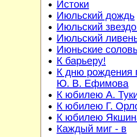
Истоки
Июльский дождь
Июльский звезд
Июльский ливен
Июньские солов
К барьеру!
К дню рождения 
Ю. В. Ефимова
К юбилею А. Тук
К юбилею Г. Орл
К юбилею Якшина
Каждый миг - в