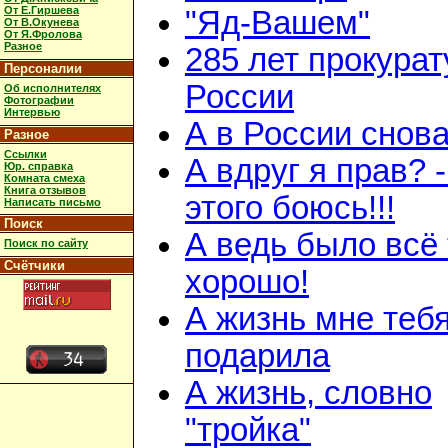
От Е.Гиршева
"Яд-Вашем"
От В.Окунева
От Я.Фролова
Разное
285 лет прокурат
Персоналии
России
Об исполнителях
Фотографии
Интервью
А в России снов
Разное
Ссылки
А вдруг я прав? 
Юр. справка
Комната смеха
Книга отзывов
этого боюсь!!!
Написать письмо
Поиск
А ведь было всё 
Поиск по сайту
Счётчики
хорошо!
А жизнь мне теб
подарила
А жизнь, словно
"тройка"