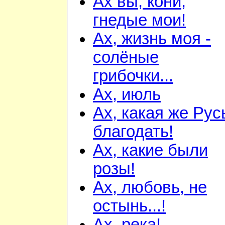
Ах вы, кони,
гнедые мои!
Ах, жизнь моя -
солёные
грибочки...
Ах, июль
Ах, какая же Русь
благодать!
Ах, какие были
розы!
Ах, любовь, не
остынь...!
Ах, река!