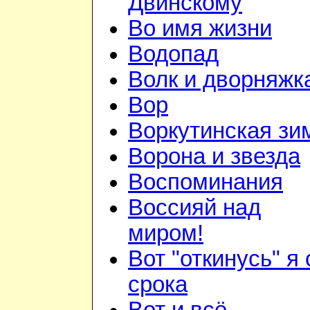
Двинскому
Во имя жизни
Водопад
Волк и дворняжк
Вор
Воркутинская зи
Ворона и звезда
Воспоминания
Воссияй над
миром!
Вот "откинусь" я 
срока