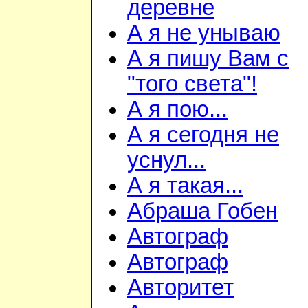
деревне
А я не унываю
А я пишу Вам с
"того света"!
А я пою...
А я сегодня не
уснул...
А я такая...
Абраша Гобен
Автограф
Автограф
Авторитет