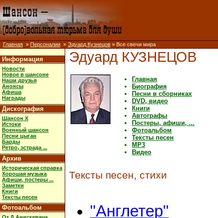
Главная
»
Персоналии
»
Эдуард Кузнецов
» Все свечи мира
Эдуард КУЗНЕЦОВ
Информация
Новости
Новое в шансоне
Главная
Наши друзья
Биография
Анонсы
Афиша
Песни в сборниках
Награды
DVD, видео
Книги
Дискография
Автографы
Шансон X
Постеры, афиши, ...
Истоки
Фотоальбом
Военный шансон
Песни цыган
Тексты песен
Барды
MP3
Ретро, эстрада ...
Видео
Архив
Историческая справка
Тексты песен, стихи
Хорошая музыка
Афиши, постеры ...
Заметки
Книги
Тексты песен
"Англетер"
Фотоальбом
От Д.Анискевича