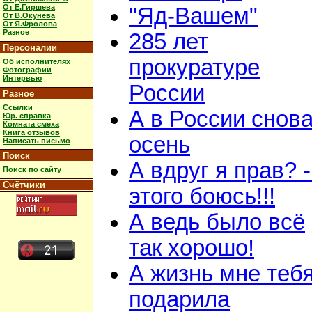
От Е.Гиршева
"Яд-Вашем"
От В.Окунева
От Я.Фролова
Разное
285 лет
Персоналии
прокуратуре
Об исполнителях
Фотографии
Интервью
России
Разное
Ссылки
А в России снов
Юр. справка
Комната смеха
Книга отзывов
осень
Написать письмо
Поиск
А вдруг я прав? 
Поиск по сайту
Счётчики
этого боюсь!!!
А ведь было всё
так хорошо!
А жизнь мне теб
подарила