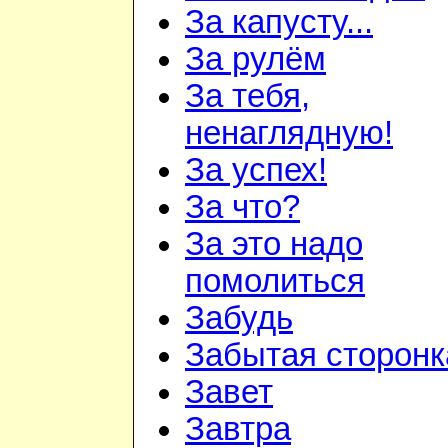
За капусту...
За рулём
За тебя,
ненаглядную!
За успех!
За что?
За это надо
помолиться
Забудь
Забытая сторонк
Завет
Завтра