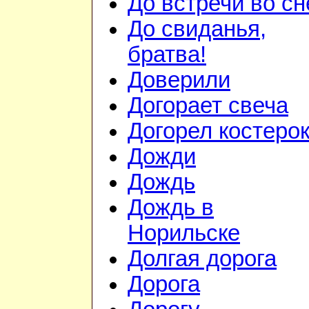
До встречи во сн
До свиданья,
братва!
Доверили
Догорает свеча
Догорел костеро
Дожди
Дождь
Дождь в
Норильске
Долгая дорога
Дорога