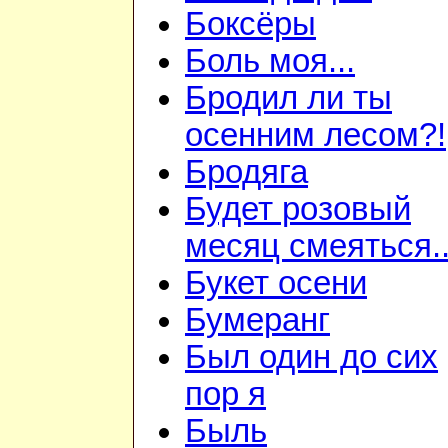
Боксёры
Боль моя...
Бродил ли ты
осенним лесом?!
Бродяга
Будет розовый
месяц смеяться..
Букет осени
Бумеранг
Был один до сих
пор я
Быль