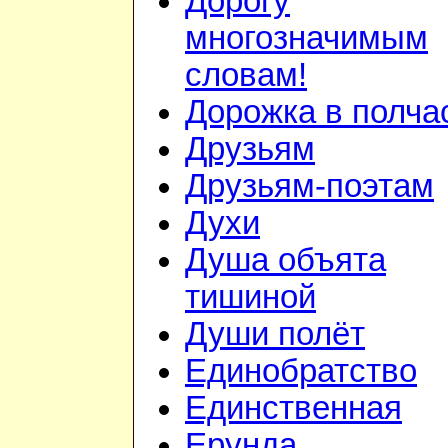
Дорогу
многозначимым
словам!
Дорожка в полча
Друзьям
Друзьям-поэтам
Духи
Душа объята
тишиной
Души полёт
Единобратство
Единственная
Ерунда