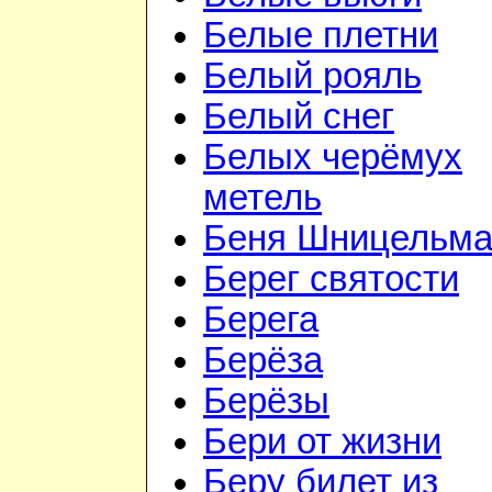
Белые плетни
Белый рояль
Белый снег
Белых черёмух
метель
Беня Шницельм
Берег святости
Берега
Берёза
Берёзы
Бери от жизни
Беру билет из