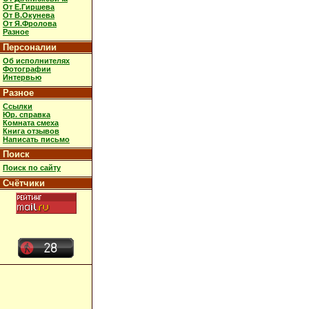
От Е.Гиршева
От В.Окунева
От Я.Фролова
Разное
Персоналии
Об исполнителях
Фотографии
Интервью
Разное
Ссылки
Юр. справка
Комната смеха
Книга отзывов
Написать письмо
Поиск
Поиск по сайту
Счётчики