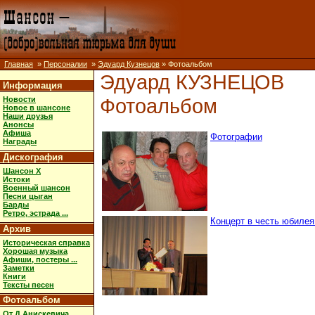
Главная
»
Персоналии
»
Эдуард Кузнецов
» Фотоальбом
Эдуард КУЗНЕЦОВ
Информация
Фотоальбом
Новости
Новое в шансоне
Наши друзья
Анонсы
Афиша
Фотографии
Награды
Дискография
Шансон X
Истоки
Военный шансон
Песни цыган
Барды
Ретро, эстрада ...
Концерт в честь юбилея
Архив
Историческая справка
Хорошая музыка
Афиши, постеры ...
Заметки
Книги
Тексты песен
Фотоальбом
От Д.Анискевича