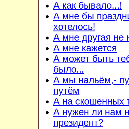
А как бывало...!
А мне бы праздн
хотелось!
А мне другая не
А мне кажется
А может быть теб
было...
А мы нальём,- пу
путём
А на скошенных 
А нужен ли нам 
президент?