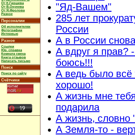
От Е.Гиршева
"Яд-Вашем"
От В.Окунева
От Я.Фролова
Разное
285 лет прокурат
Персоналии
России
Об исполнителях
Фотографии
Интервью
А в России снов
Разное
Ссылки
А вдруг я прав? -
Юр. справка
Комната смеха
Книга отзывов
боюсь!!!
Написать письмо
Поиск
А ведь было всё 
Поиск по сайту
Счётчики
хорошо!
А жизнь мне теб
подарила
А жизнь, словно 
А Земля-то - вер