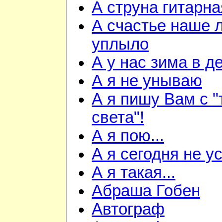
А струна гитарна
А счастье наше 
уплыло
А у нас зима в д
А я не унываю
А я пишу Вам с "
света"!
А я пою...
А я сегодня не ус
А я такая...
Абраша Гобен
Автограф