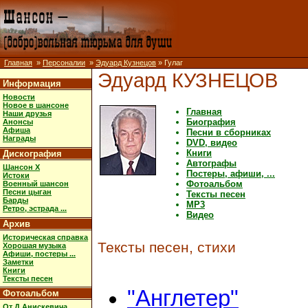
Главная
»
Персоналии
»
Эдуард Кузнецов
» Гулаг
Эдуард КУЗНЕЦОВ
Информация
Новости
Новое в шансоне
Главная
Наши друзья
Биография
Анонсы
Афиша
Песни в сборниках
Награды
DVD, видео
Книги
Дискография
Автографы
Шансон X
Постеры, афиши, ...
Истоки
Фотоальбом
Военный шансон
Песни цыган
Тексты песен
Барды
MP3
Ретро, эстрада ...
Видео
Архив
Историческая справка
Тексты песен, стихи
Хорошая музыка
Афиши, постеры ...
Заметки
Книги
Тексты песен
"Англетер"
Фотоальбом
От Д.Анискевича