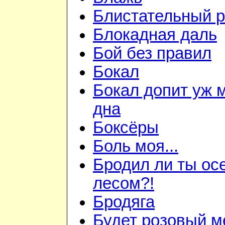
Блистательный 
Блокадная даль
Бой без правил
Бокал
Бокал допит уж 
дна
Боксёры
Боль моя...
Бродил ли ты ос
лесом?!
Бродяга
Будет розовый м