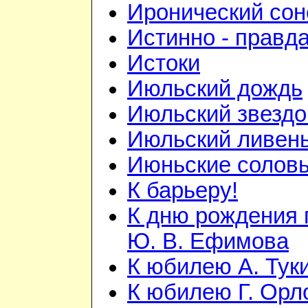
Иронический сон
Истинно - правд
Истоки
Июльский дождь
Июльский звезд
Июльский ливен
Июньские солов
К барьеру!
К дню рождения 
Ю. В. Ефимова
К юбилею А. Тук
К юбилею Г. Орл