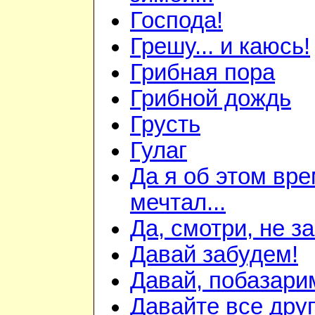
Господа!
Грешу... и каюсь!
Грибная пора
Грибной дождь
Грусть
Гулаг
Да я об этом вр
мечтал...
Да, смотри, не з
Давай забудем!
Давай, побазари
Давайте все друг