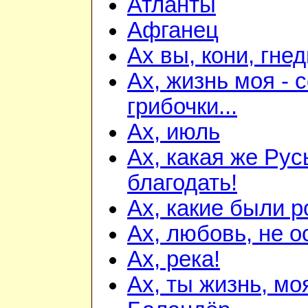
Атланты
Афганец
Ах вы, кони, гне
Ах, жизнь моя - 
грибочки...
Ах, июль
Ах, какая же Русь
благодать!
Ах, какие были р
Ах, любовь, не ос
Ах, река!
Ах, ты жизнь, мо