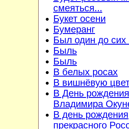
смеяться...
Букет осени
Бумеранг
Был один до сих 
Быль
Быль
В белых росах
В вишнёвую цветь
В День рождени
Владимира Окун
В день рождения
прекрасного Рос