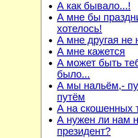
А как бывало...!
А мне бы праздн
хотелось!
А мне другая не
А мне кажется
А может быть теб
было...
А мы нальём,- пу
путём
А на скошенных 
А нужен ли нам 
президент?