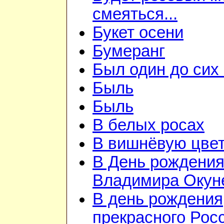
смеяться...
Букет осени
Бумеранг
Был один до сих 
Быль
Быль
В белых росах
В вишнёвую цветь
В День рождени
Владимира Окун
В день рождения
прекрасного Рос