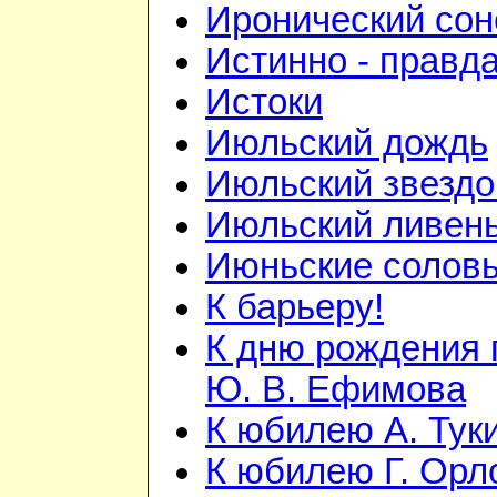
Иронический сон
Истинно - правд
Истоки
Июльский дождь
Июльский звезд
Июльский ливен
Июньские солов
К барьеру!
К дню рождения 
Ю. В. Ефимова
К юбилею А. Тук
К юбилею Г. Орл