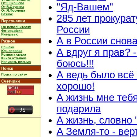
От Е.Гиршева
"Яд-Вашем"
От В.Окунева
От Я.Фролова
Разное
285 лет прокурат
Персоналии
России
Об исполнителях
Фотографии
Интервью
А в России снов
Разное
Ссылки
А вдруг я прав? -
Юр. справка
Комната смеха
Книга отзывов
боюсь!!!
Написать письмо
Поиск
А ведь было всё 
Поиск по сайту
Счётчики
хорошо!
А жизнь мне теб
подарила
А жизнь, словно 
А Земля-то - вер