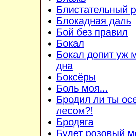
Блистательный 
Блокадная даль
Бой без правил
Бокал
Бокал допит уж 
дна
Боксёры
Боль моя...
Бродил ли ты ос
лесом?!
Бродяга
Будет розовый м