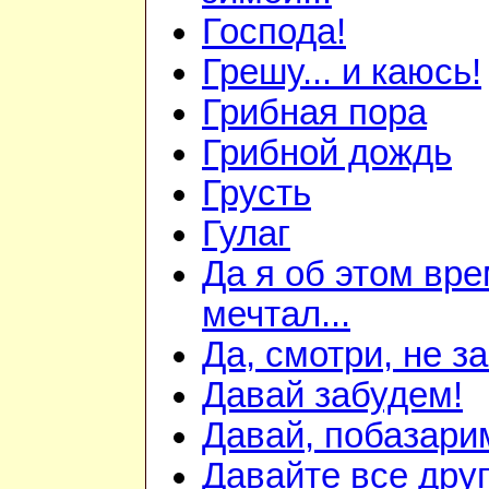
Господа!
Грешу... и каюсь!
Грибная пора
Грибной дождь
Грусть
Гулаг
Да я об этом вр
мечтал...
Да, смотри, не з
Давай забудем!
Давай, побазари
Давайте все друг