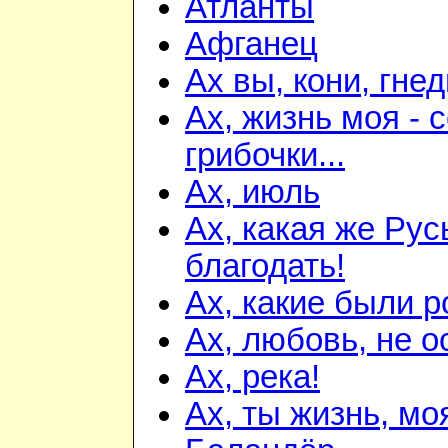
Атланты
Афганец
Ах вы, кони, гне
Ах, жизнь моя - 
грибочки...
Ах, июль
Ах, какая же Русь
благодать!
Ах, какие были р
Ах, любовь, не ос
Ах, река!
Ах, ты жизнь, мо