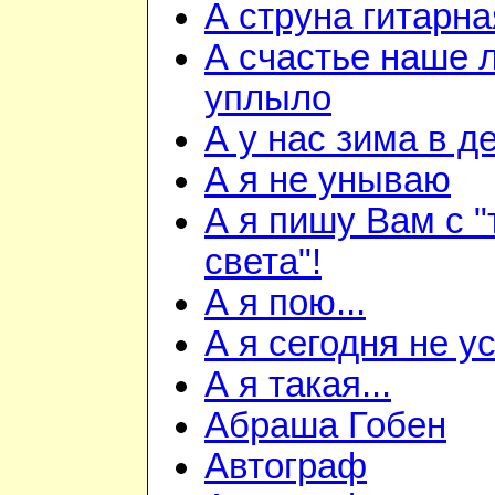
А струна гитарна
А счастье наше 
уплыло
А у нас зима в д
А я не унываю
А я пишу Вам с "
света"!
А я пою...
А я сегодня не ус
А я такая...
Абраша Гобен
Автограф