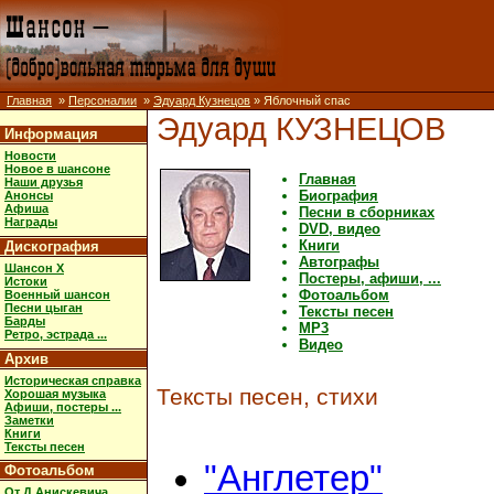
Главная
»
Персоналии
»
Эдуард Кузнецов
» Яблочный спас
Эдуард КУЗНЕЦОВ
Информация
Новости
Новое в шансоне
Главная
Наши друзья
Биография
Анонсы
Афиша
Песни в сборниках
Награды
DVD, видео
Книги
Дискография
Автографы
Шансон X
Постеры, афиши, ...
Истоки
Фотоальбом
Военный шансон
Песни цыган
Тексты песен
Барды
MP3
Ретро, эстрада ...
Видео
Архив
Историческая справка
Тексты песен, стихи
Хорошая музыка
Афиши, постеры ...
Заметки
Книги
Тексты песен
"Англетер"
Фотоальбом
От Д.Анискевича