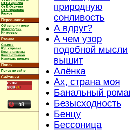
От Е.Гиршева
природную
От В.Окунева
От Я.Фролова
Разное
сонливость
Персоналии
А вдруг?
Об исполнителях
Фотографии
Интервью
А чем узор
Разное
Ссылки
подобной мысли
Юр. справка
Комната смеха
Книга отзывов
вышит
Написать письмо
Поиск
Алёнка
Поиск по сайту
Счётчики
Ах, страна моя
Банальный рома
Безысходность
Бенцу
Бессоница