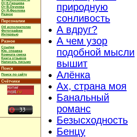
От Е.Гиршева
природную
От В.Окунева
От Я.Фролова
Разное
сонливость
Персоналии
А вдруг?
Об исполнителях
Фотографии
Интервью
А чем узор
Разное
Ссылки
подобной мысли
Юр. справка
Комната смеха
Книга отзывов
вышит
Написать письмо
Поиск
Алёнка
Поиск по сайту
Счётчики
Ах, страна моя
Банальный
романс
Безысходность
Бенцу