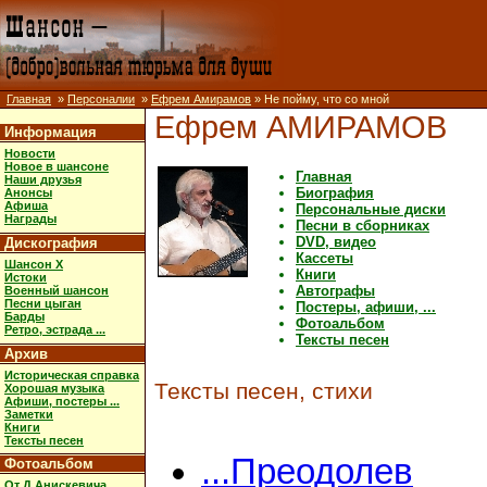
Главная
»
Персоналии
»
Ефрем Амирамов
» Не пойму, что со мной
Ефрем АМИРАМОВ
Информация
Новости
Новое в шансоне
Главная
Наши друзья
Биография
Анонсы
Афиша
Персональные диски
Награды
Песни в сборниках
DVD, видео
Дискография
Кассеты
Шансон X
Книги
Истоки
Автографы
Военный шансон
Песни цыган
Постеры, афиши, ...
Барды
Фотоальбом
Ретро, эстрада ...
Тексты песен
Архив
Историческая справка
Тексты песен, стихи
Хорошая музыка
Афиши, постеры ...
Заметки
Книги
Тексты песен
...Преодолев
Фотоальбом
От Д.Анискевича