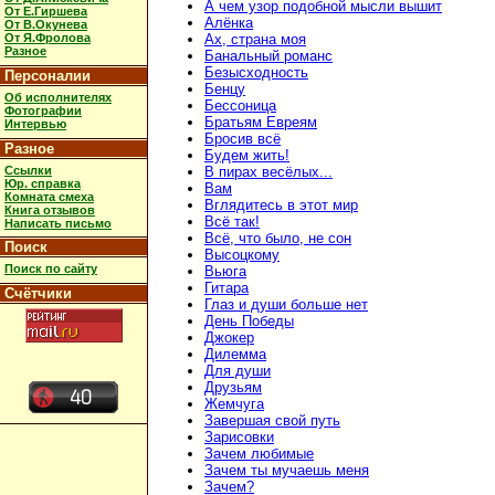
А чем узор подобной мысли вышит
От Е.Гиршева
Алёнка
От В.Окунева
От Я.Фролова
Ах, страна моя
Разное
Банальный романс
Безысходность
Персоналии
Бенцу
Об исполнителях
Бессоница
Фотографии
Братьям Евреям
Интервью
Бросив всё
Разное
Будем жить!
Ссылки
В пирах весёлых...
Юр. справка
Вам
Комната смеха
Вглядитесь в этот мир
Книга отзывов
Всё так!
Написать письмо
Всё, что было, не сон
Поиск
Высоцкому
Поиск по сайту
Вьюга
Гитара
Счётчики
Глаз и души больше нет
День Победы
Джокер
Дилемма
Для души
Друзьям
Жемчуга
Завершая свой путь
Зарисовки
Зачем любимые
Зачем ты мучаешь меня
Зачем?