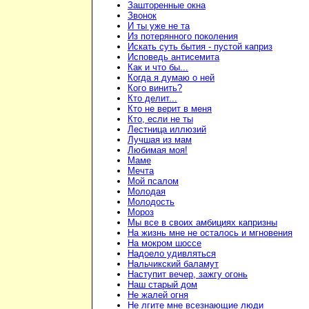
Зашторенные окна
Звонок
И ты уже не та
Из потерянного поколения
Искать суть бытия - пустой каприз
Исповедь антисемита
Как и что бы...
Когда я думаю о ней
Кого винить?
Кто делит...
Кто не верит в меня
Кто, если не ты
Лестница иллюзий
Лучшая из мам
Любимая моя!
Маме
Мечта
Мой псалом
Молодая
Молодость
Мороз
Мы все в своих амбициях капризны
На жизнь мне не осталось и мгновения
На мокром шоссе
Надоело удивляться
Нальчикский баламут
Наступит вечер, зажгу огонь
Наш старый дом
Не жалей огня
Не лгите мне всезнающие люди