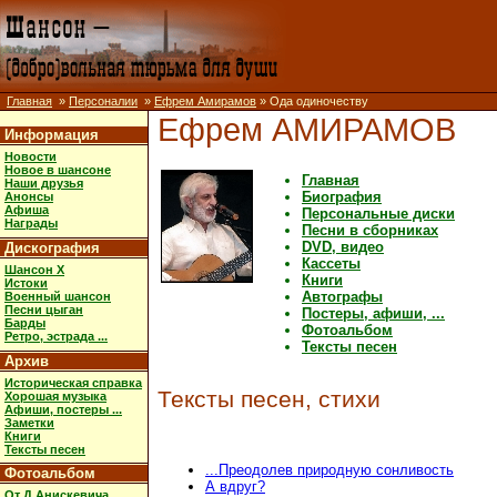
Главная
»
Персоналии
»
Ефрем Амирамов
» Ода одиночеству
Ефрем АМИРАМОВ
Информация
Новости
Новое в шансоне
Главная
Наши друзья
Биография
Анонсы
Афиша
Персональные диски
Награды
Песни в сборниках
DVD, видео
Дискография
Кассеты
Шансон X
Книги
Истоки
Автографы
Военный шансон
Песни цыган
Постеры, афиши, ...
Барды
Фотоальбом
Ретро, эстрада ...
Тексты песен
Архив
Историческая справка
Тексты песен, стихи
Хорошая музыка
Афиши, постеры ...
Заметки
Книги
Тексты песен
...Преодолев природную сонливость
Фотоальбом
А вдруг?
От Д.Анискевича