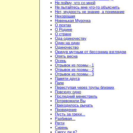
Не пойму, что со мной
Не пытайтесь мне что-то объяснить
Нет, мудрость не знание, а понимание
Нехорошая
Новенькая Мурочка
О поэтах
О Родине
О страхе
Ода одиночеству
Один на один
Одиночество
Окинув мутным от бессонниц взглядом
Опять весна
Осень
Отрывок из поэмы - 1
Отрывок из поэмы - 2
Отрывок из поэмы - 3
Памяти друга
Папе
Переступая через трупы близких
Повсюду одно
Последний менестрель
Потревожили Вы
Приходилось рычать
Провидение
Пусть за грехи...
Разбивая...
Регги
Сирень
Смогу ли я?