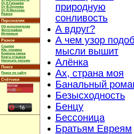
От Е.Гиршева
природную
От В.Окунева
От Я.Фролова
Разное
сонливость
Персоналии
А вдруг?
Об исполнителях
Фотографии
Интервью
А чем узор подо
Разное
Ссылки
мысли вышит
Юр. справка
Комната смеха
Книга отзывов
Алёнка
Написать письмо
Поиск
Ах, страна моя
Поиск по сайту
Счётчики
Банальный рома
Безысходность
Бенцу
Бессоница
Братьям Евреям