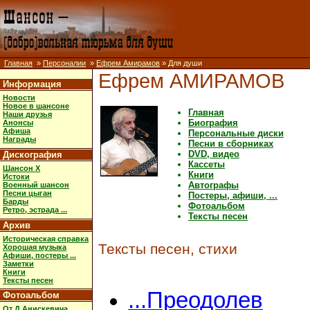
Главная
»
Персоналии
»
Ефрем Амирамов
» Для души
Ефрем АМИРАМОВ
Информация
Новости
Новое в шансоне
Главная
Наши друзья
Биография
Анонсы
Афиша
Персональные диски
Награды
Песни в сборниках
DVD, видео
Дискография
Кассеты
Шансон X
Книги
Истоки
Автографы
Военный шансон
Песни цыган
Постеры, афиши, ...
Барды
Фотоальбом
Ретро, эстрада ...
Тексты песен
Архив
Историческая справка
Тексты песен, стихи
Хорошая музыка
Афиши, постеры ...
Заметки
Книги
Тексты песен
...Преодолев
Фотоальбом
От Д.Анискевича