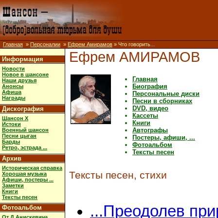
Главная
»
Персоналии
»
Ефрем Амирамов
» Что говорить...
Ефрем АМИРАМОВ
Информация
Новости
Новое в шансоне
Главная
Наши друзья
Биография
Анонсы
Афиша
Персональные диски
Награды
Песни в сборниках
DVD, видео
Дискография
Кассеты
Шансон X
Книги
Истоки
Автографы
Военный шансон
Песни цыган
Постеры, афиши, ...
Барды
Фотоальбом
Ретро, эстрада ...
Тексты песен
Архив
Историческая справка
Тексты песен, стихи
Хорошая музыка
Афиши, постеры ...
Заметки
Книги
Тексты песен
...Преодолев пр
Фотоальбом
От Д.Анискевича