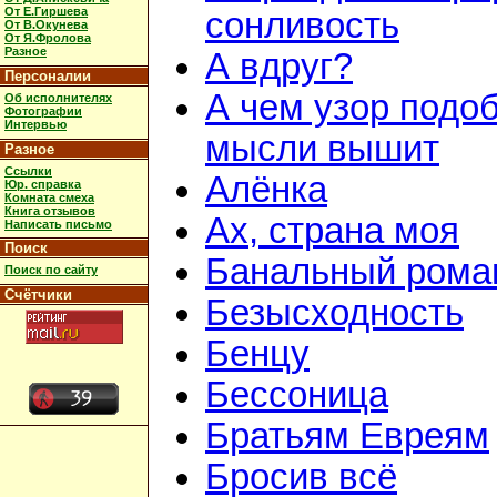
От Е.Гиршева
сонливость
От В.Окунева
От Я.Фролова
Разное
А вдруг?
Персоналии
А чем узор подо
Об исполнителях
Фотографии
Интервью
мысли вышит
Разное
Ссылки
Алёнка
Юр. справка
Комната смеха
Книга отзывов
Ах, страна моя
Написать письмо
Поиск
Банальный рома
Поиск по сайту
Счётчики
Безысходность
Бенцу
Бессоница
Братьям Евреям
Бросив всё