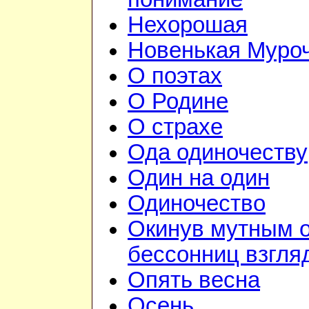
Нехорошая
Новенькая Муро
О поэтах
О Родине
О страхе
Ода одиночеству
Один на один
Одиночество
Окинув мутным 
бессонниц взгля
Опять весна
Осень