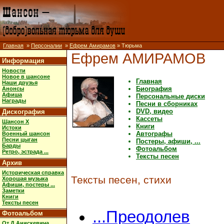
Главная
»
Персоналии
»
Ефрем Амирамов
» Тюрьма
Ефрем АМИРАМОВ
Информация
Новости
Новое в шансоне
Главная
Наши друзья
Биография
Анонсы
Афиша
Персональные диски
Награды
Песни в сборниках
DVD, видео
Дискография
Кассеты
Шансон X
Книги
Истоки
Автографы
Военный шансон
Песни цыган
Постеры, афиши, ...
Барды
Фотоальбом
Ретро, эстрада ...
Тексты песен
Архив
Историческая справка
Тексты песен, стихи
Хорошая музыка
Афиши, постеры ...
Заметки
Книги
Тексты песен
...Преодолев
Фотоальбом
От Д.Анискевича