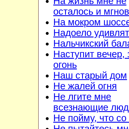
На жизнь мне не
осталось и мгно
На мокром шосс
Надоело удивля
Нальчикский бал
Наступит вечер, 
огонь
Наш старый дом
Не жалей огня
Не лгите мне
всезнающие люд
Не пойму, что со
Не пытайтесь мн