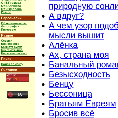
От Е.Гиршева
природную сонл
От В.Окунева
От Я.Фролова
Разное
А вдруг?
Персоналии
А чем узор подо
Об исполнителях
Фотографии
Интервью
мысли вышит
Разное
Ссылки
Алёнка
Юр. справка
Комната смеха
Книга отзывов
Ах, страна моя
Написать письмо
Поиск
Банальный рома
Поиск по сайту
Счётчики
Безысходность
Бенцу
Бессоница
Братьям Евреям
Бросив всё