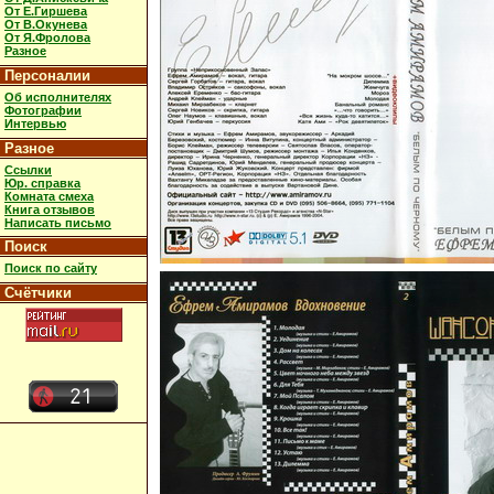
От Е.Гиршева
От В.Окунева
От Я.Фролова
Разное
Персоналии
Об исполнителях
Фотографии
Интервью
Разное
Ссылки
Юр. справка
Комната смеха
Книга отзывов
Написать письмо
Поиск
Поиск по сайту
Счётчики