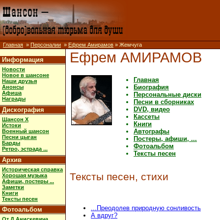
Главная
»
Персоналии
»
Ефрем Амирамов
» Жемчуга
Ефрем АМИРАМОВ
Информация
Новости
Новое в шансоне
Главная
Наши друзья
Биография
Анонсы
Афиша
Персональные диски
Награды
Песни в сборниках
DVD, видео
Дискография
Кассеты
Шансон X
Книги
Истоки
Автографы
Военный шансон
Песни цыган
Постеры, афиши, ...
Барды
Фотоальбом
Ретро, эстрада ...
Тексты песен
Архив
Историческая справка
Тексты песен, стихи
Хорошая музыка
Афиши, постеры ...
Заметки
Книги
Тексты песен
...Преодолев природную сонливость
Фотоальбом
А вдруг?
От Д.Анискевича