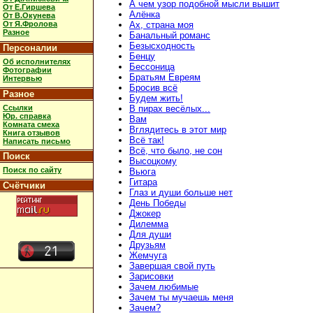
А чем узор подобной мысли вышит
От Е.Гиршева
Алёнка
От В.Окунева
От Я.Фролова
Ах, страна моя
Разное
Банальный романс
Безысходность
Персоналии
Бенцу
Об исполнителях
Бессоница
Фотографии
Братьям Евреям
Интервью
Бросив всё
Разное
Будем жить!
Ссылки
В пирах весёлых...
Юр. справка
Вам
Комната смеха
Вглядитесь в этот мир
Книга отзывов
Всё так!
Написать письмо
Всё, что было, не сон
Поиск
Высоцкому
Поиск по сайту
Вьюга
Гитара
Счётчики
Глаз и души больше нет
День Победы
Джокер
Дилемма
Для души
Друзьям
Жемчуга
Завершая свой путь
Зарисовки
Зачем любимые
Зачем ты мучаешь меня
Зачем?