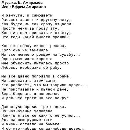
Музыка: Е. Амирамов
Исп.: Ефрем Амирамов
И жемчуга, и самоцветы

Рассвет хранят к другому лету,

Как будто мы так сразу отцвели.

Прости меня за прозу эту.

Кого же нам призвать к ответу,

Что годы нашей юности прошли?

Кого за щёчку жизнь трепала,

Кого она не замечала,

Мы все немного ропщем на судьбу...

Одна смазливая короста

Мне объяснить пыталась просто

Любовь, изобразив её рабу.

Мы все давно погрязли в сраме,

Но виноваты в этом сами,

Кто разберёт, что мы творили вдруг...

Не приставайте к пьяной даме,

Ведь бедолага в пополаме,

И для неё трагично всё вокруг.

Давно уже прожил треть века,

Но назначенье человека

Понять я всё же как-то не успел...

Эх, нагоню дурные тяги

И жизнь оставлю на бумаге.
