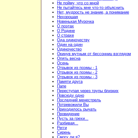
Не пойму, что со мной
Не пытайтесь мне что-то объяснить
Нет, мудрость не знание, а понимание
Нехорошая
Новенькая Мурочка
О поэтах
О Родине
О страхе
Ода одиночеству
Один на один
Одиночество
Окинув мутным от бессонниц взглядом
Опять весна
Осень
Отрывок из поэмы - 1
Отрывок из поэмы - 2
Отрывок из поэмы - 3
Памяти друга
Папе
Переступая через трупы близких
Повсюду одно
Последний менестрель
Потревожили Вы
Приходилось рычать
Провидение
Пусть за грехи...
Разбивая...
Регги
Сирень
Смогу ли я?