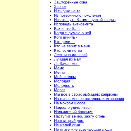
Зашторенные окна
Звонок
И ты уже не та
Из потерянного поколения
Искать суть бытия - пустой каприз
Исповедь антисемита
Как и что бы...
Когда я думаю о ней
Кого винить?
Кто делит...
Кто не верит в меня
Кто, если не ты
Лестница иллюзий
Лучшая из мам
Любимая моя!
Маме
Мечта
Мой псалом
Молодая
Молодость
Мороз
Мы все в своих амбициях капризны
На жизнь мне не осталось и мгновения
На мокром шоссе
Надоело удивляться
Нальчикский баламут
Наступит вечер, зажгу огонь
Наш старый дом
Не жалей огня
Не лгите мне всезнающие люди