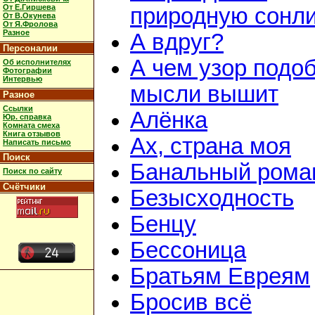
От Е.Гиршева
природную сонл
От В.Окунева
От Я.Фролова
Разное
А вдруг?
Персоналии
А чем узор подо
Об исполнителях
Фотографии
Интервью
мысли вышит
Разное
Ссылки
Алёнка
Юр. справка
Комната смеха
Книга отзывов
Ах, страна моя
Написать письмо
Поиск
Банальный рома
Поиск по сайту
Счётчики
Безысходность
Бенцу
Бессоница
Братьям Евреям
Бросив всё