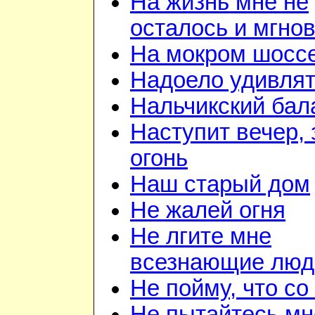
На жизнь мне не
осталось и мгно
На мокром шосс
Надоело удивля
Нальчикский бал
Наступит вечер, 
огонь
Наш старый дом
Не жалей огня
Не лгите мне
всезнающие люд
Не пойму, что со
Не пытайтесь мн