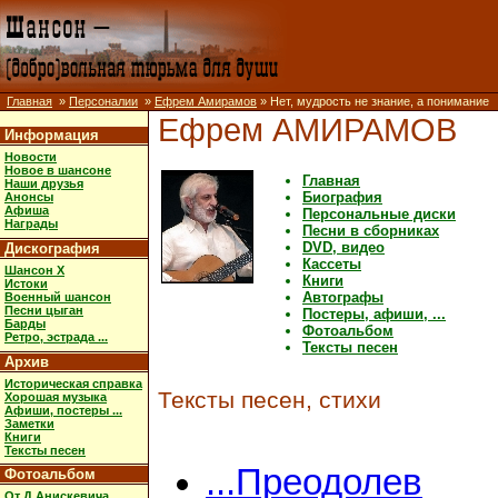
Главная
»
Персоналии
»
Ефрем Амирамов
» Нет, мудрость не знание, а понимание
Ефрем АМИРАМОВ
Информация
Новости
Новое в шансоне
Главная
Наши друзья
Биография
Анонсы
Афиша
Персональные диски
Награды
Песни в сборниках
DVD, видео
Дискография
Кассеты
Шансон X
Книги
Истоки
Автографы
Военный шансон
Песни цыган
Постеры, афиши, ...
Барды
Фотоальбом
Ретро, эстрада ...
Тексты песен
Архив
Историческая справка
Тексты песен, стихи
Хорошая музыка
Афиши, постеры ...
Заметки
Книги
Тексты песен
...Преодолев
Фотоальбом
От Д.Анискевича