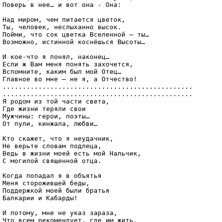
Поверь в нее… и вот она - Она:

Над миром, чем питается цветок,

Ты, человек, неслыханно высок.

Пойми, что сок цветка Вселенной – ты…

Возможно, истинной коснёшься Высоты…

И кое-что я понял, наконец…

Если ж Вам меня понять захочется,

Вспомните, каким был мой Отец…

Главное во мне – не я, а Отчество!

................................................

................................................

Я родом из той части света,

Где жизни теряли свои 

Мужчины: герои, поэты…

От пули, кинжала, любви…

Кто скажет, что я неудачник,

Не верьте словам подлеца,

Ведь в жизни моей есть мой Нальчик,

С могилой священной отца.

Когда попадал я в объятья

Меня сторожившей беды,

Поддержкой моей были братья

Балкарии и Кабарды!

И потому, мне не указ зараза,

Что всем рекомендует, где им жить,
