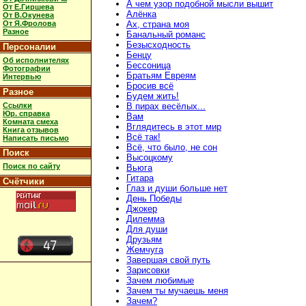
А чем узор подобной мысли вышит
От Е.Гиршева
Алёнка
От В.Окунева
От Я.Фролова
Ах, страна моя
Разное
Банальный романс
Безысходность
Персоналии
Бенцу
Об исполнителях
Бессоница
Фотографии
Братьям Евреям
Интервью
Бросив всё
Разное
Будем жить!
Ссылки
В пирах весёлых...
Юр. справка
Вам
Комната смеха
Вглядитесь в этот мир
Книга отзывов
Всё так!
Написать письмо
Всё, что было, не сон
Поиск
Высоцкому
Поиск по сайту
Вьюга
Гитара
Счётчики
Глаз и души больше нет
День Победы
Джокер
Дилемма
Для души
Друзьям
Жемчуга
Завершая свой путь
Зарисовки
Зачем любимые
Зачем ты мучаешь меня
Зачем?