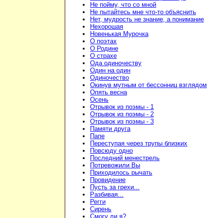
Не пойму, что со мной
Не пытайтесь мне что-то объяснить
Нет, мудрость не знание, а понимание
Нехорошая
Новенькая Мурочка
О поэтах
О Родине
О страхе
Ода одиночеству
Один на один
Одиночество
Окинув мутным от бессонниц взглядом
Опять весна
Осень
Отрывок из поэмы - 1
Отрывок из поэмы - 2
Отрывок из поэмы - 3
Памяти друга
Папе
Переступая через трупы близких
Повсюду одно
Последний менестрель
Потревожили Вы
Приходилось рычать
Провидение
Пусть за грехи...
Разбивая...
Регги
Сирень
Смогу ли я?