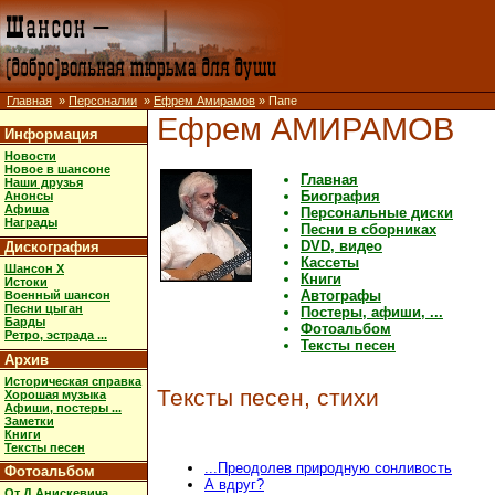
Главная
»
Персоналии
»
Ефрем Амирамов
» Папе
Ефрем АМИРАМОВ
Информация
Новости
Новое в шансоне
Главная
Наши друзья
Биография
Анонсы
Афиша
Персональные диски
Награды
Песни в сборниках
DVD, видео
Дискография
Кассеты
Шансон X
Книги
Истоки
Автографы
Военный шансон
Песни цыган
Постеры, афиши, ...
Барды
Фотоальбом
Ретро, эстрада ...
Тексты песен
Архив
Историческая справка
Тексты песен, стихи
Хорошая музыка
Афиши, постеры ...
Заметки
Книги
Тексты песен
...Преодолев природную сонливость
Фотоальбом
А вдруг?
От Д.Анискевича