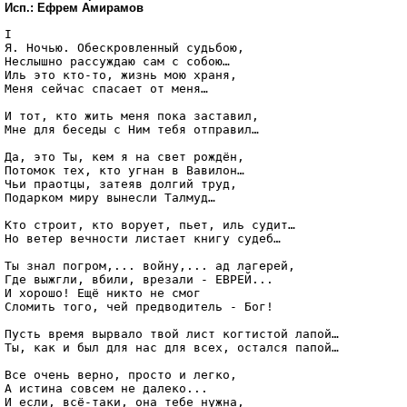
Исп.: Ефрем Амирамов
I

Я. Ночью. Обескровленный судьбою,

Неслышно рассуждаю сам с собою…

Иль это кто-то, жизнь мою храня,

Меня сейчас спасает от меня…

И тот, кто жить меня пока заставил,

Мне для беседы с Ним тебя отправил…

Да, это Ты, кем я на свет рождён,

Потомок тех, кто угнан в Вавилон…

Чьи праотцы, затеяв долгий труд,

Подарком миру вынесли Талмуд…

Кто строит, кто ворует, пьет, иль судит…

Но ветер вечности листает книгу судеб…

Ты знал погром,... войну,... ад лагерей,

Где выжгли, вбили, врезали - ЕВРЕЙ...

И хорошо! Ещё никто не смог

Сломить того, чей предводитель - Бог!

Пусть время вырвало твой лист когтистой лапой…

Ты, как и был для нас для всех, остался папой…

Все очень верно, просто и легко,

А истина совсем не далеко...

И если, всё-таки, она тебе нужна, 
