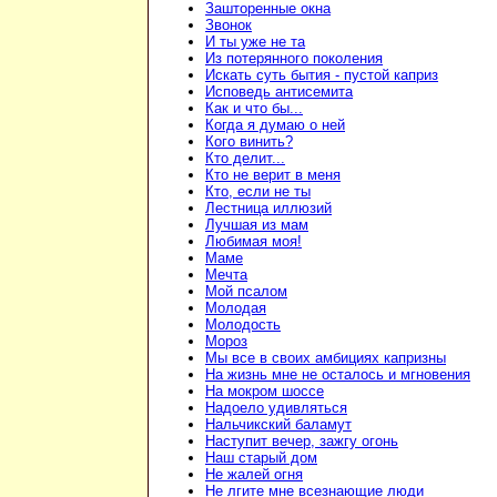
Зашторенные окна
Звонок
И ты уже не та
Из потерянного поколения
Искать суть бытия - пустой каприз
Исповедь антисемита
Как и что бы...
Когда я думаю о ней
Кого винить?
Кто делит...
Кто не верит в меня
Кто, если не ты
Лестница иллюзий
Лучшая из мам
Любимая моя!
Маме
Мечта
Мой псалом
Молодая
Молодость
Мороз
Мы все в своих амбициях капризны
На жизнь мне не осталось и мгновения
На мокром шоссе
Надоело удивляться
Нальчикский баламут
Наступит вечер, зажгу огонь
Наш старый дом
Не жалей огня
Не лгите мне всезнающие люди