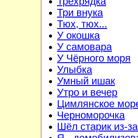
Трёхрядка
Три внука
Тюх, тюх...
У окошка
У самовара
У Чёрного моря
Улыбка
Умный ишак
Утро и вечер
Цимлянское мор
Черноморочка
Шёл старик из-з