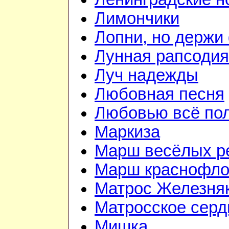
Лимончики
Лопни, но держи
Лунная рапсодия
Луч надежды
Любовная песня
Любовью всё по
Маркиза
Марш весёлых р
Марш краснофло
Матрос Железня
Матросское серд
Мишка