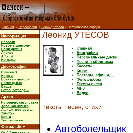
Главная
»
Персоналии
»
Леонид Утёсов
» Партизанская борода
Леонид УТЁСОВ
Информация
Новости
Новое в шансоне
Главная
Наши друзья
Биография
Анонсы
Афиша
Персональные диски
Награды
Песни в сборниках
Кассеты
Дискография
Книги
Шансон X
Постеры, афиши, ...
Истоки
Фотоальбом
Военный шансон
Песни цыган
Тексты песен
Барды
MP3
Ретро, эстрада ...
Видео
Архив
Историческая справка
Тексты песен, стихи
Хорошая музыка
Афиши, постеры ...
Заметки
Книги
Тексты песен
Автоболельщик
Фотоальбом
От Д.Анискевича