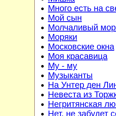
Много есть на св
Мой сын
Молчаливый мор
Моряки
Московские окна
Моя красавица
Му - му
Музыканты
На Унтер ден Ли
Невеста из Торж
Негритянская л
Нет, не забудет 