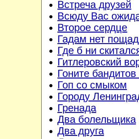
Встреча друзей
Всюду Вас ожид
Второе сердце
Гадам нет поща
Где б ни скиталс
Гитлеровский во
Гоните бандитов
Гоп со смыком
Городу Ленингра
Гренада
Два болельщика
Два друга