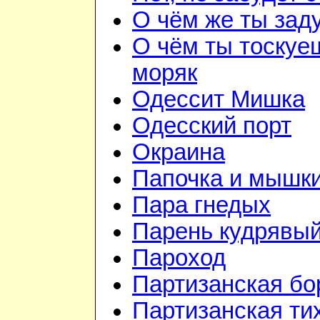
О чём же ты зад
О чём ты тоскуе
моряк
Одессит Мишка
Одесский порт
Окраина
Папочка и мышк
Пара гнедых
Парень кудрявы
Пароход
Партизанская бо
Партизанская ти