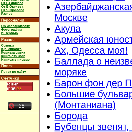
От Е.Гиршева
Азербайджанская
От В.Окунева
От Я.Фролова
Разное
Москве
Персоналии
Акула
Об исполнителях
Фотографии
Интервью
Армейская юнос
Разное
Ссылки
Ах, Одесса моя!
Юр. справка
Комната смеха
Книга отзывов
Баллада о неизв
Написать письмо
Поиск
моряке
Поиск по сайту
Счётчики
Барон фон дер 
Большие бульва
(Монтаниана)
Борода
Бубенцы звенят,