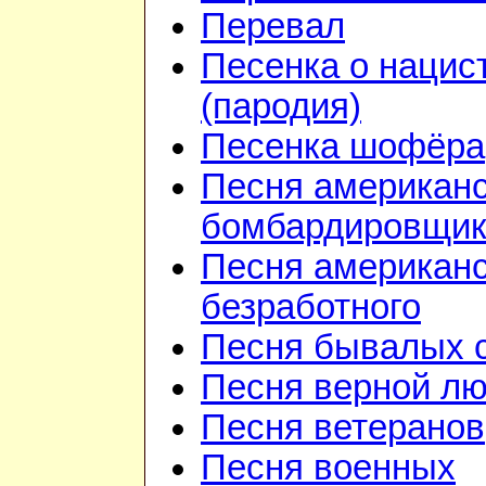
Перевал
Песенка о нацис
(пародия)
Песенка шофёра
Песня американ
бомбардировщик
Песня американс
безработного
Песня бывалых 
Песня верной л
Песня ветеранов
Песня военных