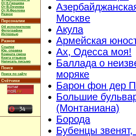
От Е.Гиршева
Азербайджанская
От В.Окунева
От Я.Фролова
Разное
Москве
Персоналии
Акула
Об исполнителях
Фотографии
Интервью
Армейская юнос
Разное
Ссылки
Ах, Одесса моя!
Юр. справка
Комната смеха
Книга отзывов
Баллада о неизв
Написать письмо
Поиск
моряке
Поиск по сайту
Счётчики
Барон фон дер 
Большие бульва
(Монтаниана)
Борода
Бубенцы звенят,