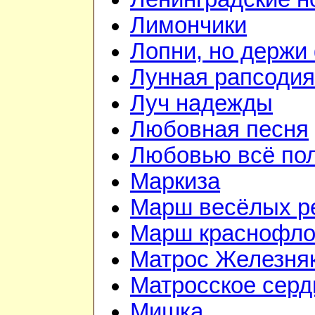
Лимончики
Лопни, но держи
Лунная рапсодия
Луч надежды
Любовная песня
Любовью всё по
Маркиза
Марш весёлых р
Марш краснофло
Матрос Железня
Матросское серд
Мишка