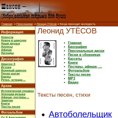
Главная
»
Персоналии
»
Леонид Утёсов
» Когда проходит молодость
Леонид УТЁСОВ
Информация
Новости
Новое в шансоне
Главная
Наши друзья
Биография
Анонсы
Афиша
Персональные диски
Награды
Песни в сборниках
Кассеты
Дискография
Книги
Шансон X
Постеры, афиши, ...
Истоки
Фотоальбом
Военный шансон
Песни цыган
Тексты песен
Барды
MP3
Ретро, эстрада ...
Видео
Архив
Историческая справка
Тексты песен, стихи
Хорошая музыка
Афиши, постеры ...
Заметки
Книги
Тексты песен
Автоболельщик
Фотоальбом
От Д.Анискевича