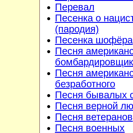
Перевал
Песенка о нацис
(пародия)
Песенка шофёра
Песня американ
бомбардировщик
Песня американс
безработного
Песня бывалых 
Песня верной л
Песня ветеранов
Песня военных