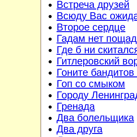
Встреча друзей
Всюду Вас ожид
Второе сердце
Гадам нет поща
Где б ни скиталс
Гитлеровский во
Гоните бандитов
Гоп со смыком
Городу Ленингра
Гренада
Два болельщика
Два друга