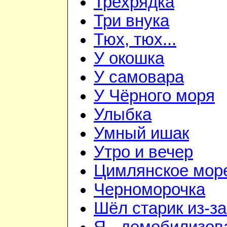
Трёхрядка
Три внука
Тюх, тюх...
У окошка
У самовара
У Чёрного моря
Улыбка
Умный ишак
Утро и вечер
Цимлянское мор
Черноморочка
Шёл старик из-з