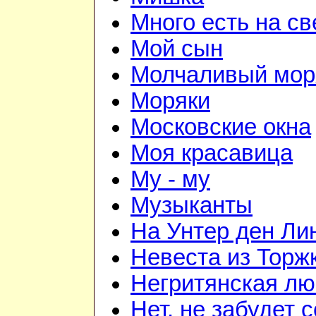
Много есть на св
Мой сын
Молчаливый мор
Моряки
Московские окна
Моя красавица
Му - му
Музыканты
На Унтер ден Ли
Невеста из Торж
Негритянская л
Нет, не забудет 