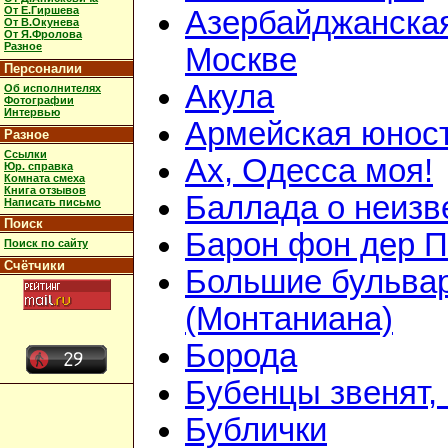
От Е.Гиршева
Азербайджанская
От В.Окунева
От Я.Фролова
Разное
Москве
Персоналии
Акула
Об исполнителях
Фотографии
Интервью
Армейская юнос
Разное
Ссылки
Ах, Одесса моя!
Юр. справка
Комната смеха
Книга отзывов
Баллада о неизв
Написать письмо
Поиск
Барон фон дер 
Поиск по сайту
Счётчики
Большие бульва
(Монтаниана)
Борода
Бубенцы звенят,
Бублички