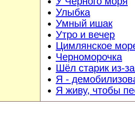
У Чёрного моря
Улыбка
Умный ишак
Утро и вечер
Цимлянское мор
Черноморочка
Шёл старик из-з
Я - демобилизо
Я живу, чтобы п