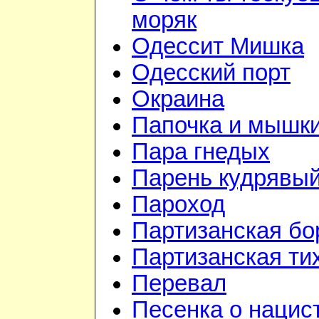
моряк
Одессит Мишка
Одесский порт
Окраина
Папочка и мышк
Пара гнедых
Парень кудрявы
Пароход
Партизанская бо
Партизанская ти
Перевал
Песенка о нацис