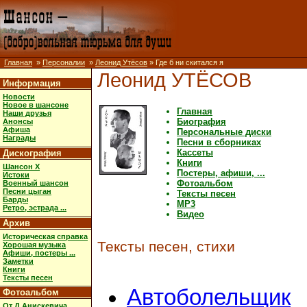
Главная
»
Персоналии
»
Леонид Утёсов
» Где б ни скитался я
Леонид УТЁСОВ
Информация
Новости
Новое в шансоне
Главная
Наши друзья
Биография
Анонсы
Афиша
Персональные диски
Награды
Песни в сборниках
Кассеты
Дискография
Книги
Шансон X
Постеры, афиши, ...
Истоки
Фотоальбом
Военный шансон
Песни цыган
Тексты песен
Барды
MP3
Ретро, эстрада ...
Видео
Архив
Историческая справка
Тексты песен, стихи
Хорошая музыка
Афиши, постеры ...
Заметки
Книги
Тексты песен
Автоболельщик
Фотоальбом
От Д.Анискевича