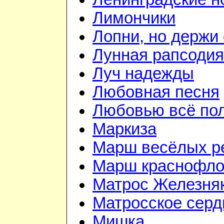
Лимончики
Лопни, но держи
Лунная рапсодия
Луч надежды
Любовная песня
Любовью всё по
Маркиза
Марш весёлых р
Марш краснофло
Матрос Железня
Матросское серд
Мишка