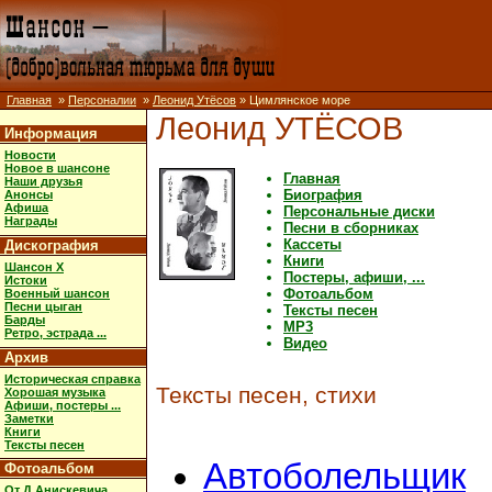
Главная
»
Персоналии
»
Леонид Утёсов
» Цимлянское море
Леонид УТЁСОВ
Информация
Новости
Новое в шансоне
Главная
Наши друзья
Биография
Анонсы
Афиша
Персональные диски
Награды
Песни в сборниках
Кассеты
Дискография
Книги
Шансон X
Постеры, афиши, ...
Истоки
Фотоальбом
Военный шансон
Песни цыган
Тексты песен
Барды
MP3
Ретро, эстрада ...
Видео
Архив
Историческая справка
Тексты песен, стихи
Хорошая музыка
Афиши, постеры ...
Заметки
Книги
Тексты песен
Автоболельщик
Фотоальбом
От Д.Анискевича