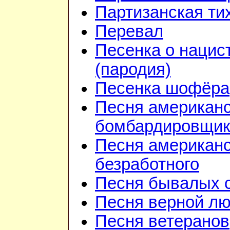
Партизанская ти
Перевал
Песенка о нацис
(пародия)
Песенка шофёра
Песня американ
бомбардировщик
Песня американс
безработного
Песня бывалых 
Песня верной л
Песня ветеранов