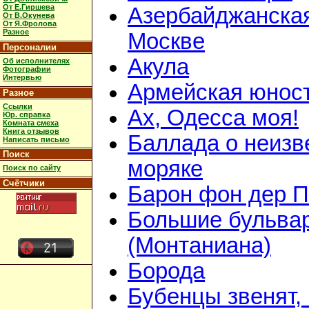
От Е.Гиршева
Азербайджанская
От В.Окунева
От Я.Фролова
Разное
Москве
Персоналии
Акула
Об исполнителях
Фотографии
Интервью
Армейская юнос
Разное
Ссылки
Ах, Одесса моя!
Юр. справка
Комната смеха
Книга отзывов
Баллада о неизв
Написать письмо
Поиск
моряке
Поиск по сайту
Счётчики
Барон фон дер 
Большие бульва
(Монтаниана)
Борода
Бубенцы звенят,