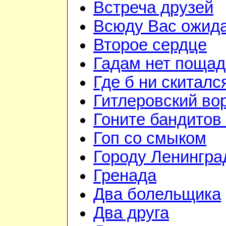
Встреча друзей
Всюду Вас ожид
Второе сердце
Гадам нет поща
Где б ни скиталс
Гитлеровский во
Гоните бандитов
Гоп со смыком
Городу Ленингра
Гренада
Два болельщика
Два друга