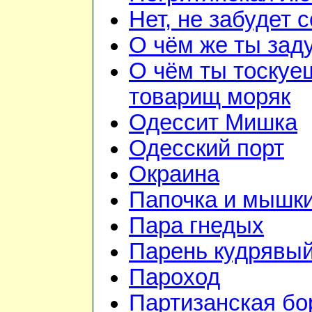
Нет, не забудет 
О чём же ты зад
О чём ты тоскуе
товарищ моряк
Одессит Мишка
Одесский порт
Окраина
Папочка и мышк
Пара гнедых
Парень кудрявы
Пароход
Партизанская бо