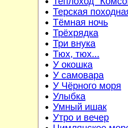
Теплоход "Комсо
Терская походна
Тёмная ночь
Трёхрядка
Три внука
Тюх, тюх...
У окошка
У самовара
У Чёрного моря
Улыбка
Умный ишак
Утро и вечер