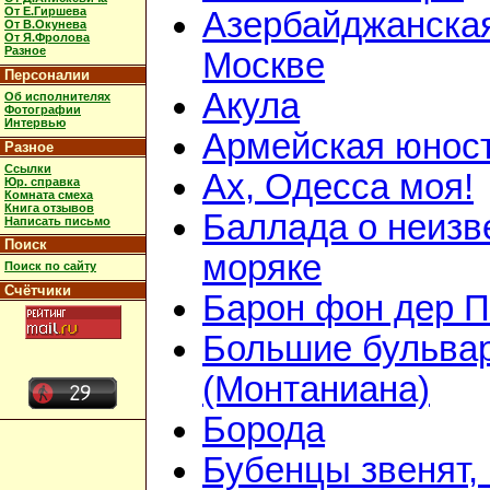
От Е.Гиршева
Азербайджанская
От В.Окунева
От Я.Фролова
Разное
Москве
Персоналии
Акула
Об исполнителях
Фотографии
Интервью
Армейская юнос
Разное
Ссылки
Ах, Одесса моя!
Юр. справка
Комната смеха
Книга отзывов
Баллада о неизв
Написать письмо
Поиск
моряке
Поиск по сайту
Счётчики
Барон фон дер 
Большие бульва
(Монтаниана)
Борода
Бубенцы звенят,