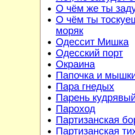
О чём же ты зад
О чём ты тоскуе
моряк
Одессит Мишка
Одесский порт
Окраина
Папочка и мышк
Пара гнедых
Парень кудрявы
Пароход
Партизанская бо
Партизанская ти