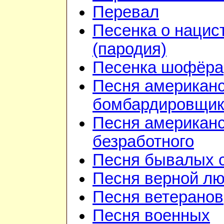
Перевал
Песенка о нацис
(пародия)
Песенка шофёра
Песня американ
бомбардировщик
Песня американс
безработного
Песня бывалых 
Песня верной л
Песня ветеранов
Песня военных