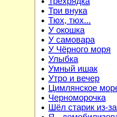
Трёхрядка
Три внука
Тюх, тюх...
У окошка
У самовара
У Чёрного моря
Улыбка
Умный ишак
Утро и вечер
Цимлянское мор
Черноморочка
Шёл старик из-з