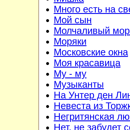
Много есть на св
Мой сын
Молчаливый мор
Моряки
Московские окна
Моя красавица
Му - му
Музыканты
На Унтер ден Ли
Невеста из Торж
Негритянская л
Нет, не забудет 