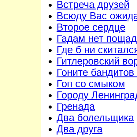
Встреча друзей
Всюду Вас ожид
Второе сердце
Гадам нет поща
Где б ни скиталс
Гитлеровский во
Гоните бандитов
Гоп со смыком
Городу Ленингра
Гренада
Два болельщика
Два друга