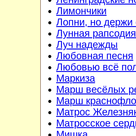
Лимончики
Лопни, но держи
Лунная рапсодия
Луч надежды
Любовная песня
Любовью всё по
Маркиза
Марш весёлых р
Марш краснофло
Матрос Железня
Матросское серд
Мишка