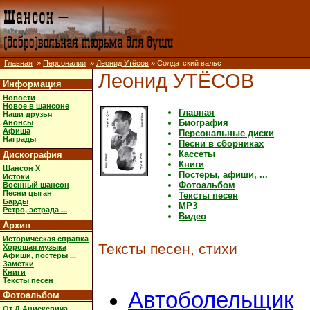
Главная
»
Персоналии
»
Леонид Утёсов
» Солдатский вальс
Леонид УТЁСОВ
Информация
Новости
Новое в шансоне
Главная
Наши друзья
Биография
Анонсы
Афиша
Персональные диски
Награды
Песни в сборниках
Кассеты
Дискография
Книги
Шансон X
Постеры, афиши, ...
Истоки
Фотоальбом
Военный шансон
Песни цыган
Тексты песен
Барды
MP3
Ретро, эстрада ...
Видео
Архив
Историческая справка
Тексты песен, стихи
Хорошая музыка
Афиши, постеры ...
Заметки
Книги
Тексты песен
Автоболельщик
Фотоальбом
От Д.Анискевича