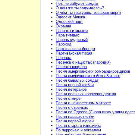
Нет, не забудет солдат
О чём же ты задумалась?
О чём ты тоскуешь, товарищ моряк
Одессит Мишка
Одесский порт
Окраина
Папочка и мышки
Пара гнедых
Парень кудрявый
Пароход
Партизанская борода
Партизанская тихая
Перевал
Песенка о нацистах (пародия)
Песенка шофёра
Песня американских бомбардировщиков
Песня американского безработного
Песня бывалых солдат
Песня верной любви
Песня ветеранов
Песня военных корреспондентов
Песня о мире
Песня о неизвестном матросе
Песня о стрелках
Песня об Одессе (Снова вижу улицы одесск
Песня парашютистки
Песня первой любви
Песня старого извозчика
По перронам и вокзалам
Под звёздами балканскими