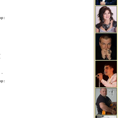


р:

 

 

-



р:
