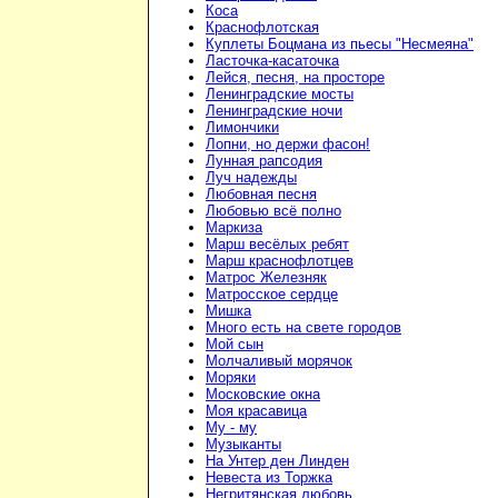
Коса
Краснофлотская
Куплеты Боцмана из пьесы "Несмеяна"
Ласточка-касаточка
Лейся, песня, на просторе
Ленинградские мосты
Ленинградские ночи
Лимончики
Лопни, но держи фасон!
Лунная рапсодия
Луч надежды
Любовная песня
Любовью всё полно
Маркиза
Марш весёлых ребят
Марш краснофлотцев
Матрос Железняк
Матросское сердце
Мишка
Много есть на свете городов
Мой сын
Молчаливый морячок
Моряки
Московские окна
Моя красавица
Му - му
Музыканты
На Унтер ден Линден
Невеста из Торжка
Негритянская любовь