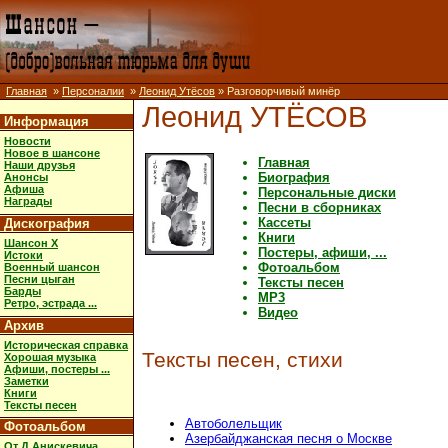
Главная
»
Персоналии
»
Леонид Утёсов
» Разговорчивый минёр
Леонид УТЁСОВ
Информация
Новости
Новое в шансоне
Главная
Наши друзья
Биография
Анонсы
Афиша
Персональные диски
Награды
Песни в сборниках
Кассеты
Дискография
Книги
Шансон X
Постеры, афиши, ...
Истоки
Фотоальбом
Военный шансон
Песни цыган
Тексты песен
Барды
MP3
Ретро, эстрада ...
Видео
Архив
Историческая справка
Тексты песен, стихи
Хорошая музыка
Афиши, постеры ...
Заметки
Книги
Тексты песен
Автоболельщик
Фотоальбом
Азербайджанская песня о Москве
От Д.Анискевича