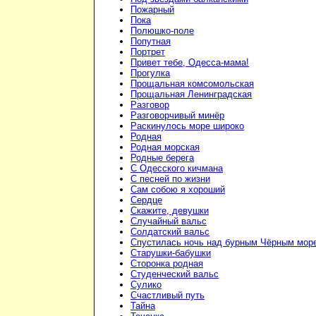
Пожарный
Пока
Полюшко-поле
Попутная
Портрет
Привет тебе, Одесса-мама!
Прогулка
Прощальная комсомольская
Прощальная Ленинградская
Разговор
Разговорчивый минёр
Раскинулось море широко
Родная
Родная морская
Родные берега
С Одесского кичмана
С песней по жизни
Сам собою я хороший
Сердце
Скажите, девушки
Случайный вальс
Солдатский вальс
Спустилась ночь над бурным Чёрным мор
Старушки-бабушки
Сторонка родная
Студенческий вальс
Сулико
Счастливый путь
Тайна