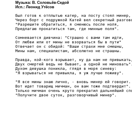
Музыка: В. Соловьёв-Седой
Исп.: Леонид Утёсов
Был готов к отплытью катер, на посту стоял минер, 
Через борт с подружкой Катей вел секретный разгово
"Разрешите обратиться, я сменюсь после ноля, 

Предлагаю прокатиться там, где минные поля". 

Сомневается дивчина: "Страшно с вами там идти, 

От любви или от мины не взорваться бы в пути" 

Отвечает он с обидой: "Ваши страхи мне смешны, 

Мины нам, специалистам, абсолютно не страшны. 

Правда, кой-кого взрывает, ну да нам не привыкать,
Двух смертей ведь не бывает, а одной не миновать".
Духом девушка поникла, глядя в моря синеву: 

"Я взрываться не привыкла, я уж лучше поживу". 

"Я все мины знаю лично, - вновь минер ей говорит. 
Вот идет товарищ мичман, он вам тоже подтвердит". 
Только мичман очень круто прекратил дальнейший спо
"Получите двое суток, разговорчивый минер". 