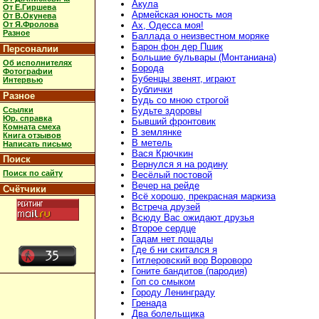
Акула
От Е.Гиршева
Армейская юность моя
От В.Окунева
От Я.Фролова
Ах, Одесса моя!
Разное
Баллада о неизвестном моряке
Барон фон дер Пшик
Персоналии
Большие бульвары (Монтаниана)
Об исполнителях
Борода
Фотографии
Бубенцы звенят, играют
Интервью
Бублички
Разное
Будь со мною строгой
Ссылки
Будьте здоровы
Юр. справка
Бывший фронтовик
Комната смеха
В землянке
Книга отзывов
В метель
Написать письмо
Вася Крючкин
Поиск
Вернулся я на родину
Поиск по сайту
Весёлый постовой
Вечер на рейде
Счётчики
Всё хорошо, прекрасная маркиза
Встреча друзей
Всюду Вас ожидают друзья
Второе сердце
Гадам нет пощады
Где б ни скитался я
Гитлеровский вор Вороворо
Гоните бандитов (пародия)
Гоп со смыком
Городу Ленинграду
Гренада
Два болельщика