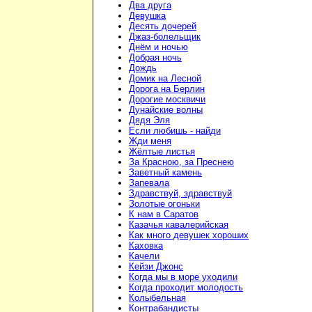
Два друга
Девушка
Десять дочерей
Джаз-болельщик
Днём и ночью
Добрая ночь
Дождь
Домик на Лесной
Дорога на Берлин
Дорогие москвичи
Дунайские волны
Дядя Эля
Если любишь - найди
Жди меня
Жёлтые листья
За Красною, за Преснею
Заветный камень
Запевала
Здравствуй, здравствуй
Золотые огоньки
К нам в Саратов
Казачья кавалерийская
Как много девушек хороших
Каховка
Качели
Кейзи Джонс
Когда мы в море уходили
Когда проходит молодость
Колыбельная
Контрабандисты