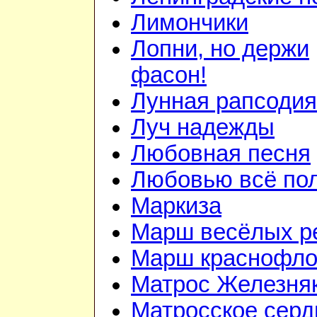
Лимончики
Лопни, но держи
фасон!
Лунная рапсодия
Луч надежды
Любовная песня
Любовью всё по
Маркиза
Марш весёлых р
Марш краснофло
Матрос Железня
Матросское серд