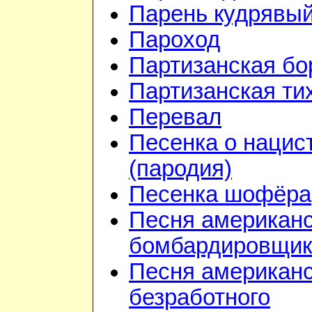
Парень кудрявы
Пароход
Партизанская бо
Партизанская ти
Перевал
Песенка о нацис
(пародия)
Песенка шофёра
Песня американ
бомбардировщик
Песня американс
безработного