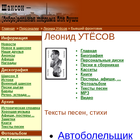
Главная
»
Персоналии
»
Леонид Утёсов
» Бывший фронтовик
Леонид УТЁСОВ
Информация
Новости
Новое в шансоне
Главная
Наши друзья
Биография
Анонсы
Афиша
Персональные диски
Награды
Песни в сборниках
Кассеты
Дискография
Книги
Шансон X
Постеры, афиши, ...
Истоки
Фотоальбом
Военный шансон
Песни цыган
Тексты песен
Барды
MP3
Ретро, эстрада ...
Видео
Архив
Историческая справка
Тексты песен, стихи
Хорошая музыка
Афиши, постеры ...
Заметки
Книги
Тексты песен
Автоболельщик
Фотоальбом
От Д.Анискевича