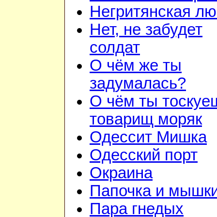
Негритянская л
Нет, не забудет
солдат
О чём же ты
задумалась?
О чём ты тоскуе
товарищ моряк
Одессит Мишка
Одесский порт
Окраина
Папочка и мышк
Пара гнедых