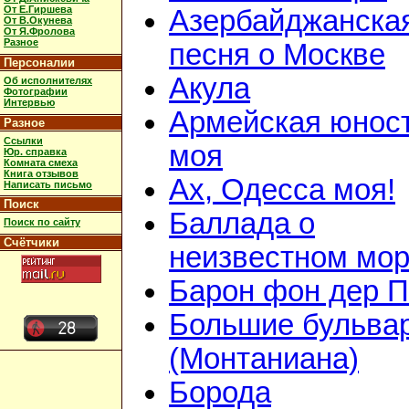
От Е.Гиршева
Азербайджанска
От В.Окунева
От Я.Фролова
Разное
песня о Москве
Персоналии
Акула
Об исполнителях
Фотографии
Интервью
Армейская юнос
Разное
Ссылки
моя
Юр. справка
Комната смеха
Книга отзывов
Ах, Одесса моя!
Написать письмо
Поиск
Баллада о
Поиск по сайту
Счётчики
неизвестном мор
Барон фон дер 
Большие бульва
(Монтаниана)
Борода