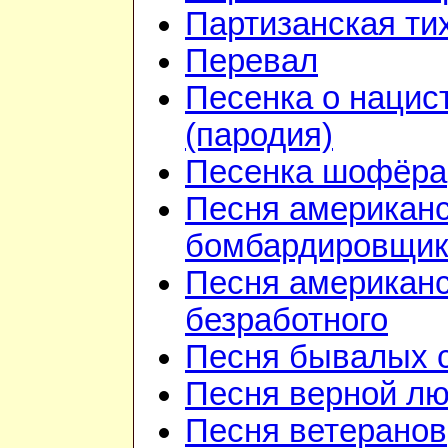
Партизанская ти
Перевал
Песенка о нацис
(пародия)
Песенка шофёра
Песня американ
бомбардировщик
Песня американс
безработного
Песня бывалых 
Песня верной л
Песня ветеранов