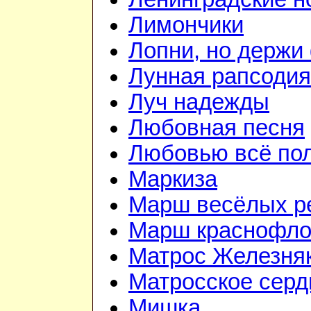
Лимончики
Лопни, но держи
Лунная рапсодия
Луч надежды
Любовная песня
Любовью всё по
Маркиза
Марш весёлых р
Марш краснофло
Матрос Железня
Матросское серд
Мишка