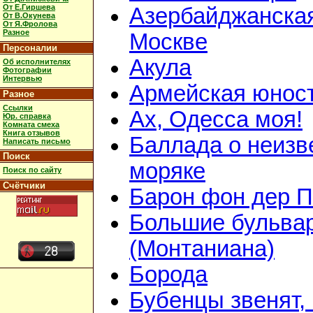
От Е.Гиршева
Азербайджанская
От В.Окунева
От Я.Фролова
Разное
Москве
Персоналии
Акула
Об исполнителях
Фотографии
Интервью
Армейская юнос
Разное
Ссылки
Ах, Одесса моя!
Юр. справка
Комната смеха
Книга отзывов
Баллада о неизв
Написать письмо
Поиск
моряке
Поиск по сайту
Счётчики
Барон фон дер 
Большие бульва
(Монтаниана)
Борода
Бубенцы звенят,