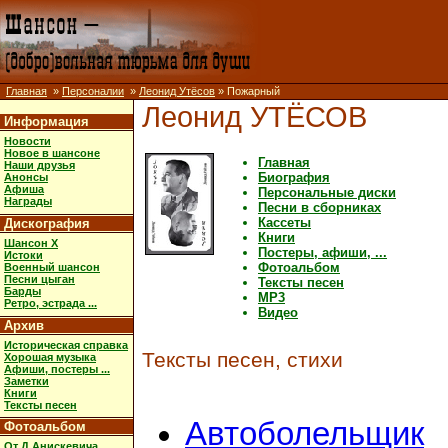
Главная
»
Персоналии
»
Леонид Утёсов
» Пожарный
Леонид УТЁСОВ
Информация
Новости
Новое в шансоне
Главная
Наши друзья
Биография
Анонсы
Афиша
Персональные диски
Награды
Песни в сборниках
Кассеты
Дискография
Книги
Шансон X
Постеры, афиши, ...
Истоки
Фотоальбом
Военный шансон
Песни цыган
Тексты песен
Барды
MP3
Ретро, эстрада ...
Видео
Архив
Историческая справка
Тексты песен, стихи
Хорошая музыка
Афиши, постеры ...
Заметки
Книги
Тексты песен
Автоболельщик
Фотоальбом
От Д.Анискевича