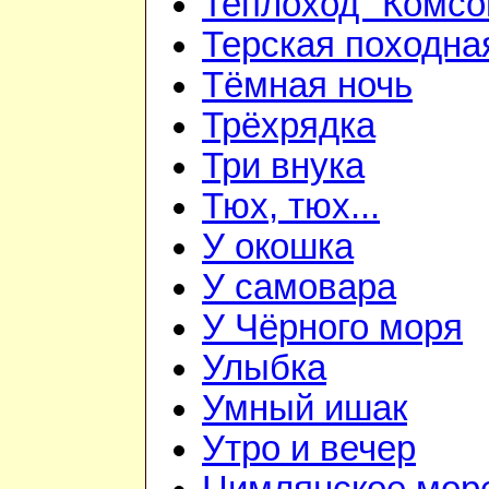
Теплоход "Комсо
Терская походна
Тёмная ночь
Трёхрядка
Три внука
Тюх, тюх...
У окошка
У самовара
У Чёрного моря
Улыбка
Умный ишак
Утро и вечер