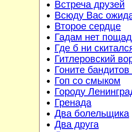
Встреча друзей
Всюду Вас ожид
Второе сердце
Гадам нет поща
Где б ни скиталс
Гитлеровский во
Гоните бандитов
Гоп со смыком
Городу Ленингра
Гренада
Два болельщика
Два друга