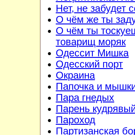
Нет, не забудет 
О чём же ты зад
О чём ты тоскуе
товарищ моряк
Одессит Мишка
Одесский порт
Окраина
Папочка и мышк
Пара гнедых
Парень кудрявы
Пароход
Партизанская бо