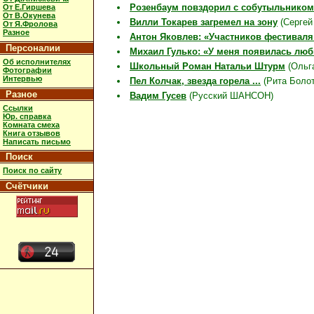
Розенбаум повздорил с собутыльнико
От Е.Гиршева
От В.Окунева
Вилли Токарев загремел на зону
(Сергей
От Я.Фролова
Разное
Антон Яковлев: «Участников фестивал
Персоналии
Михаил Гулько: «У меня появилась лю
Об исполнителях
Школьный Роман Натальи Штурм
(Ольга
Фотографии
Интервью
Пел Колчак, звезда горела ...
(Рита Болот
Разное
Вадим Гусев
(Русский ШАНСОН)
Ссылки
Юр. справка
Комната смеха
Книга отзывов
Написать письмо
Поиск
Поиск по сайту
Счётчики