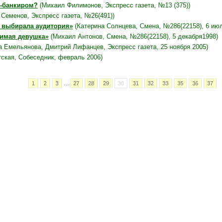
м-банкиром?
(Михаил Филимонов, Экспресс газета, №13 (375))
 Семенов, Экспресс газета, №26(491))
я выбирала аудитория»
(Катерина Солнцева, Смена, №286(22158), 6 июл
бимая девушка»
(Михаил Антонов, Смена, №286(22158), 5 декабря1998)
 Емельянова, Дмитрий Лифанцев, Экспресс газета, 25 ноября 2005)
ская, Собеседник, февраль 2006)
...
1
2
3
27
28
29
30
31
32
33
35
36
37