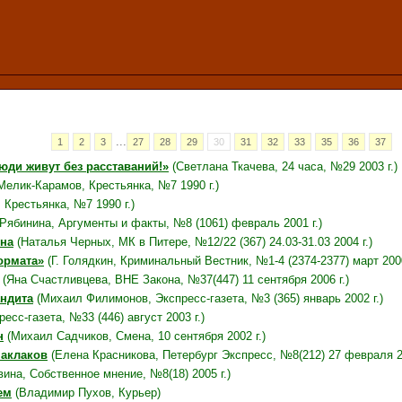
...
1
2
3
27
28
29
30
31
32
33
35
36
37
юди живут без расставаний!»
(Светлана Ткачева, 24 часа, №29 2003 г.)
Мелик-Карамов, Крестьянка, №7 1990 г.)
 Крестьянка, №7 1990 г.)
Рябинина, Аргументы и факты, №8 (1061) февраль 2001 г.)
ена
(Наталья Черных, МК в Питере, №12/22 (367) 24.03-31.03 2004 г.)
ормата»
(Г. Голядкин, Криминальный Вестник, №1-4 (2374-2377) март 2000
(Яна Счастливцева, ВНЕ Закона, №37(447) 11 сентября 2006 г.)
андита
(Михаил Филимонов, Экспресс-газета, №3 (365) январь 2002 г.)
сс-газета, №33 (446) август 2003 г.)
н
(Михаил Садчиков, Смена, 10 сентября 2002 г.)
Маклаков
(Елена Красникова, Петербург Экспресс, №8(212) 27 февраля 20
ина, Собственное мнение, №8(18) 2005 г.)
ем
(Владимир Пухов, Курьер)