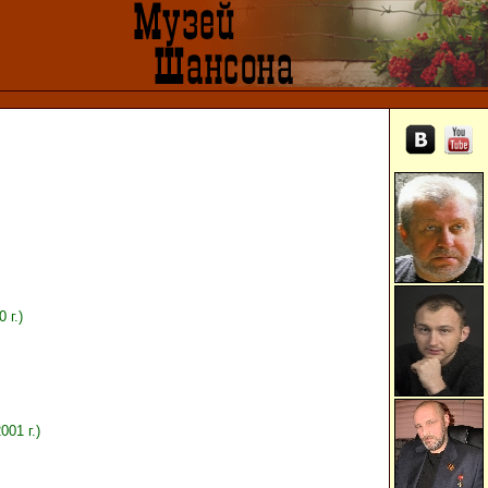
 г.)
01 г.)