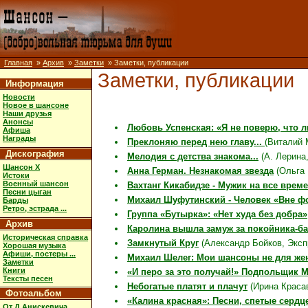
Главная
»
Архив
»
Заметки
» Заметки, публикации
Заметки, публикации
Информация
Новости
Новое в шансоне
Наши друзья
Анонсы
Любовь Успенская: «Я не поверю, что л
Афиша
Награды
Преклоняю перед нею главу...
(Виталий 
Дискография
Мелодия с детства знакома...
(А. Лерина,
Шансон X
Анна Герман. Незнакомая звезда
(Ольга 
Истоки
Военный шансон
Вахтанг Кикабидзе - Мужик на все врем
Песни цыган
Михаил Шуфутинский - Человек «Вне ф
Барды
Ретро, эстрада ...
Группа «Бутырка»: «Нет худа без добра»
Архив
Каролина вышла замуж за покойника-б
Историческая справка
Замкнутый Круг
(Александр Бойков, Экспре
Хорошая музыка
Афиши, постеры ...
Михаил Шелег: Мои шансоны не для же
Заметки
Книги
«И перо за это получай!» Подпольщик 
Тексты песен
Небогатые платят и плачут
(Ирина Красав
Фотоальбом
«Калина красная»: Песни, спетые сердц
От Д.Анискевича