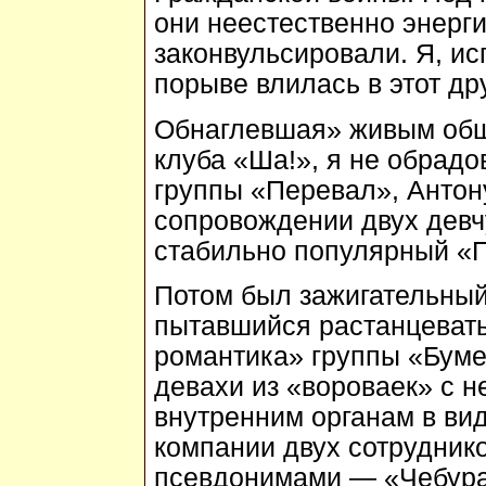
они неестественно энерги
законвульсировали. Я, ис
порыве влилась в этот др
Обнаглевшая» живым общ
клуба «Ша!», я не обрад
группы «Перевал», Антону
сопровождении двух дев
стабильно популярный «П
Потом был зажигательный
пытавшийся растанцевать
романтика» группы «Буме
девахи из «вороваек» с
внутренним органам в вид
компании двух сотрудник
псевдонимами — «Чебура