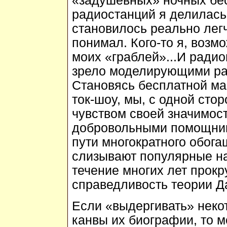
«задушевных» ночных бес
радиостанций я делилась
становилось реально легч
понимал. Кого-то я, возм
моих «граблей»...И радио
зрело моделирующими раз
Становясь бесплатной ма
ток-шоу, мы, с одной ст
чувством своей значимост
добровольными помощника
пути многократного обога
слизывают популярные на
течение многих лет прокр
справедливость теории Д
Если «выдергивать» неко
канвы их биографии, то 