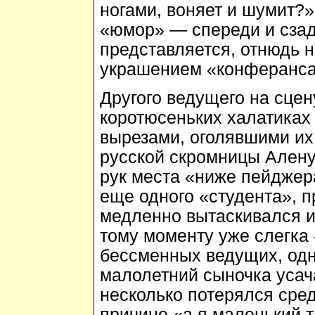
ногами, воняет и шумит?»
«юмор» — спереди и сзад
представляется, отнюдь 
украшением «конферанса»
Другого ведущего на сцен
коротюсеньких халатиках
вырезами, оголявшими их
русской скромницы Алену
рук места «ниже пейджер
еще одного «студента», 
медленно вытаскивался из
тому моменту уже слегка
бессменных ведущих, одн
малолетний сыночка усача
несколько потерялся сре
причине «а я маленький т