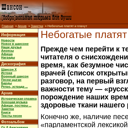
Главная
»
Архив
»
Заметки
» Небогатые платят и плачут
Небогатые платят
Информация
Новости
Новое в шансоне
Прежде чем перейти к т
Наши друзья
Анонсы
Афиша
читателя о снисхождени
Награды
время, как безумное чис
Дискография
Шансон X
врачей (список открыты
Истоки
Военный шансон
разговор, на первый вз
Песни цыган
Барды
Ретро, эстрада ...
важности тему — «русск
Архив
порождение наших време
Историческая справка
Хорошая музыка
здоровые ткани нашего
Афиши, постеры ...
Заметки
Книги
Конечно же, наличие пес
Тексты песен
Фотоальбом
«парламентской лексикой
От Д.Анискевича