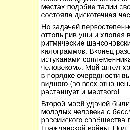
местах подобие талии сво
состояла дискотечная час
Но задачей первостепенн
оттопырив уши и хлопая 
ритмические шансоновск
килограммов. Вконец раз
истуканами соплеменника
человеком». Мой ангел-х
в порядке очередности в
видного (во всех отношени
растанцует и мертвого!
Второй моей удачей были
молодых человека с бесс
российского сообщества п
Гражданской войны. Под 