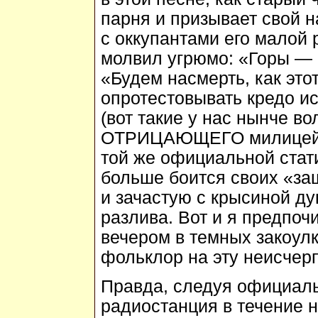
парня и призывает свой н
с оккупантами его малой 
молвил угрюмо: «Горы — 
«Будем насмерть, как этот
опротестовывать кредо и
(вот такие у нас нынче в
ОТРИЦАЮЩЕГО милицейск
той же официальной стат
больше боится своих «за
и зачастую с крысиной ду
разлива. Вот и я предпоч
вечером в темных закоул
фольклор на эту неисчер
Правда, следуя официаль
радиостанция в течение н