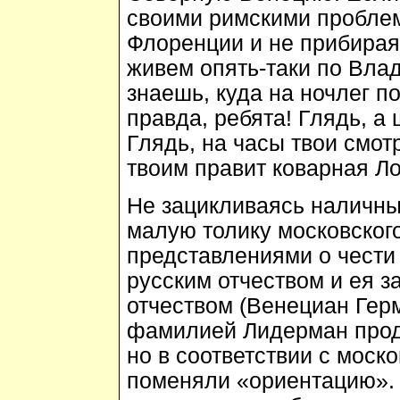
своими римскими проблем
Флоренции и не прибирая
живем опять-таки по Вла
знаешь, куда на ночлег п
правда, ребята! Глядь, а
Глядь, на часы твои смот
твоим правит коварная Ло
Не зацикливаясь наличных
малую толику московског
представлениями о чести
русским отчеством и ея 
отчеством (Венециан Герм
фамилией Лидерман продо
но в соответствии с мос
поменяли «ориентацию». В