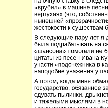
на очную ставку в следст
«врубил» в машине песни
вертухаях (что, собственн
нынешней «прозрачности
жестокости к существам 
В следующие пару лет я 
была подрабатывать на с
«шансона» помогали не бо
цитаты из песен Ивана Ку
участи «подснежника в ка
наподобие уважения у па
А потом, когда меня обма
государство, обязанное 
сдувать пылинки, дрыхне
и тяжелыми мыслями в но