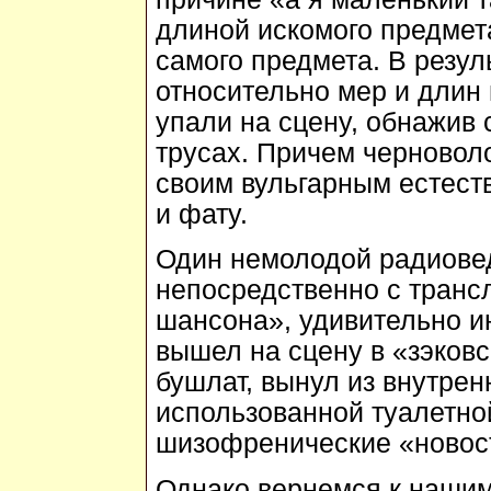
длиной искомого предмета
самого предмета. В резул
относительно мер и длин
упали на сцену, обнажив
трусах. Причем черновол
своим вульгарным естес
и фату.
Один немолодой радиове
непосредственно с трансл
шансона», удивительно ин
вышел на сцену в «зэковс
бушлат, вынул из внутрен
использованной туалетно
шизофренические «новос
Однако вернемся к нашим