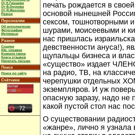
печать рождается в своей
От Е.Гиршева
От В.Окунева
От Я.Фролова
основой нынешней Росси
Разное
сексом, тошнотворными 
Персоналии
Об исполнителях
шурами, моисеевыми и кир
Фотографии
Интервью
нас пришлась израильска
Разное
девственности ануса!), я
Ссылки
Юр. справка
щупальцы бизнеса и влас
Комната смеха
Книга отзывов
Написать письмо
«существо» издает ЧЛЕНО
Поиск
на радио, ТВ, на классич
Поиск по сайту
черепушки отдельных Х
Счётчики
экземпляров. И уж поверь
опасную заразу, надо не 
какой пустой стол нас пос
О существовании радиос
«жанре», лично я узнала в