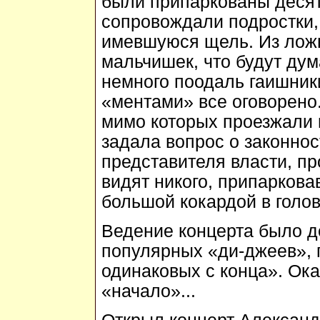
были припаркованы десят
сопровождали подростки,
имевшуюся щель. Из ложн
мальчишек, что будут дум
немного поодаль гаишники
«ментами» все оговорено.
мимо которых проезжали 
задала вопрос о законнос
представителя власти, пр
видят никого, припарковав
большой кокардой в голове
Ведение концерта было д
популярных «ди-джеев», 
одинаковых с конца». Ока
«начало»...