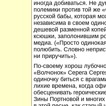
иногда добиваться. Не ду
полемики против той же 
русской бабы, которая мо
независима в своем одино
дешевой разменной копе
ксюшки, заполонившим рос
медиа. («Просто одинока
полюбить. Словно неприст
ни приручить»).
По-своему хорош лубочно
«Волчонок» Серега Серге
одиночку биться с врагами
лихие времена, когда оф
обесценивать героически
Зины Портновой и многих 
в этой песне, как старый