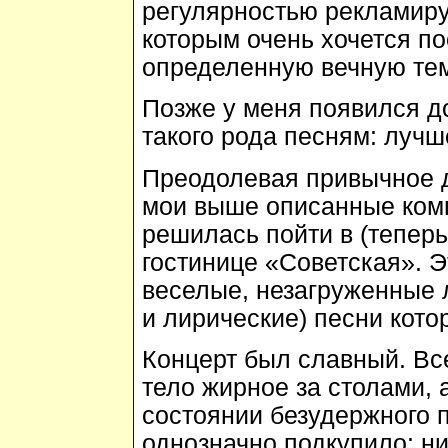
регулярностью рекламир
которым очень хочется п
определенную вечную тем
Позже у меня появился д
такого рода песням: лучш
Преодолевая привычное д
мои выше описанные комп
решилась пойти в (тепер
гостинице «Советская». Э
веселые, незагруженные
и лирические) песни кото
Концерт был славный. Все
тело жирное за столами, 
состоянии безудержного п
однозначно подкупило: ни