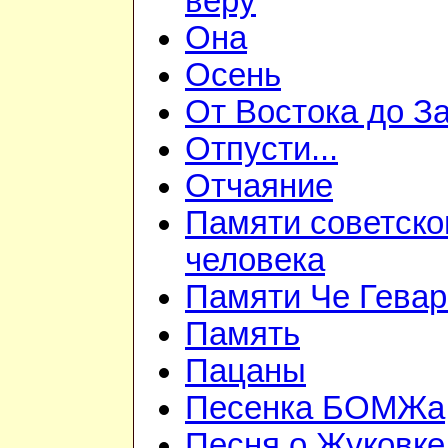
веру
Она
Осень
От Востока до З
Отпусти...
Отчаяние
Памяти советско
человека
Памяти Че Гева
Память
Пацаны
Песенка БОМЖа
Песня о Жуковке