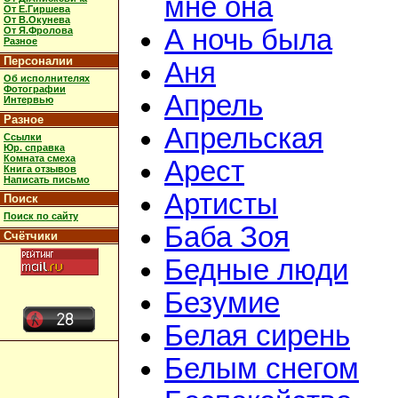
мне она
От Е.Гиршева
От В.Окунева
А ночь была
От Я.Фролова
Разное
Персоналии
Аня
Об исполнителях
Фотографии
Апрель
Интервью
Разное
Апрельская
Ссылки
Юр. справка
Комната смеха
Арест
Книга отзывов
Написать письмо
Артисты
Поиск
Поиск по сайту
Баба Зоя
Счётчики
Бедные люди
Безумие
Белая сирень
Белым снегом