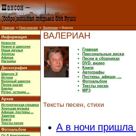
Главная
»
Персоналии
»
Валериан
» Ворона
ВАЛЕРИАН
Информация
Новости
Новое в шансоне
Главная
Наши друзья
Персональные диски
Анонсы
Афиша
Песни в сборниках
Награды
DVD, видео
Книги
Дискография
Автографы
Шансон X
Постеры, афиши, ...
Истоки
Фотоальбом
Военный шансон
Песни цыган
Тексты песен
Барды
MP3
Ретро, эстрада ...
Архив
Тексты песен, стихи
Историческая справка
Хорошая музыка
Афиши, постеры ...
Заметки
Книги
Тексты песен
А в ночи пришла 
Фотоальбом
От Д.Анискевича