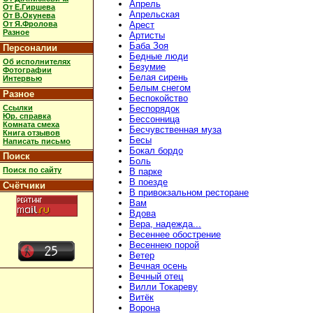
Апрель
От Е.Гиршева
Апрельская
От В.Окунева
От Я.Фролова
Арест
Разное
Артисты
Баба Зоя
Персоналии
Бедные люди
Об исполнителях
Безумие
Фотографии
Белая сирень
Интервью
Белым снегом
Разное
Беспокойство
Ссылки
Беспорядок
Юр. справка
Бессонница
Комната смеха
Бесчувственная муза
Книга отзывов
Бесы
Написать письмо
Бокал бордо
Поиск
Боль
Поиск по сайту
В парке
В поезде
Счётчики
В привокзальном ресторане
Вам
Вдова
Вера, надежда...
Весеннее обострение
Весеннею порой
Ветер
Вечная осень
Вечный отец
Вилли Токареву
Витёк
Ворона