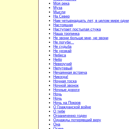
Моя река
Муза
Мысли
На Север
Нам четырнадцать лет, в целом мире одни
Настоящая
Наступает постылая стужа
Наша тропинка
Не звони больше мне, не звони
Не погуби...
Не судьба
Не уезжай
Небеса
Небо
Невезучий
Непутевый
Нечаянная встреча
Никогда!
Ночная тоска
Ночной звонок
Ночные дороги
Ночь
Ночь
Ночь на Покров
О Гражданской войне
О тебе
Ограниченно годен
Однажды потерявший веру
Она
Осень