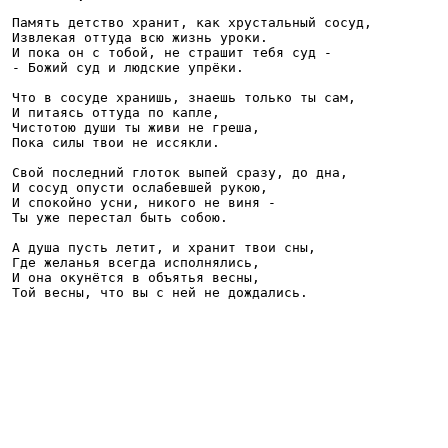
Память детство хранит, как хрустальный сосуд, 

Извлекая оттуда всю жизнь уроки.

И пока он с тобой, не страшит тебя суд - 

- Божий суд и людские упрёки.

Что в сосуде хранишь, знаешь только ты сам,

И питаясь оттуда по капле,

Чистотою души ты живи не греша,

Пока силы твои не иссякли.

Свой последний глоток выпей сразу, до дна,

И сосуд опусти ослабевшей рукою,

И спокойно усни, никого не виня - 

Ты уже перестал быть собою.

А душа пусть летит, и хранит твои сны,

Где желанья всегда исполнялись,

И она окунётся в объятья весны,
