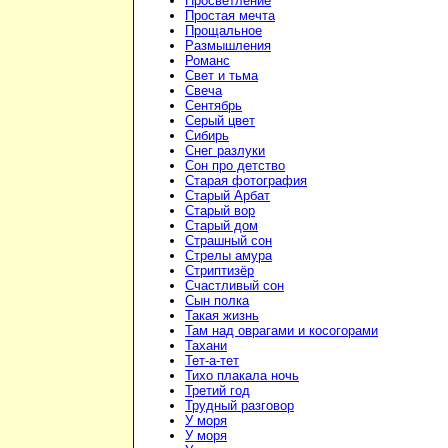
Просветление
Простая мечта
Прощальное
Размышления
Романс
Свет и тьма
Свеча
Сентябрь
Серый цвет
Сибирь
Снег разлуки
Сон про детство
Старая фотография
Старый Арбат
Старый вор
Старый дом
Страшный сон
Стрелы амура
Стриптизёр
Счастливый сон
Сын полка
Такая жизнь
Там над оврагами и косогорами
Тахани
Тет-а-тет
Тихо плакала ночь
Третий год
Трудный разговор
У моря
У моря