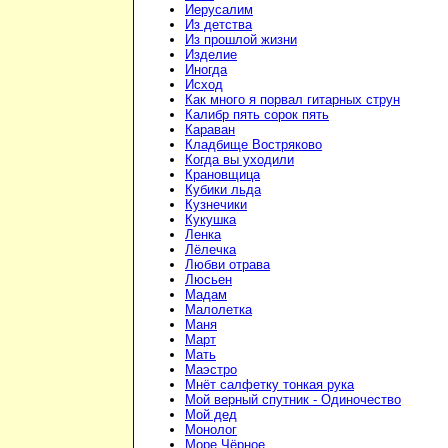
Иерусалим
Из детства
Из прошлой жизни
Изделие
Иногда
Исход
Как много я порвал гитарных струн
Калибр пять сорок пять
Караван
Кладбище Востряково
Когда вы уходили
Крановщица
Кубики льда
Кузнечики
Кукушка
Ленка
Лёлечка
Любви отрава
Люсьен
Мадам
Малолетка
Маня
Март
Мать
Маэстро
Мнёт салфетку тонкая рука
Мой верный спутник - Одиночество
Мой дед
Монолог
Море Чёрное