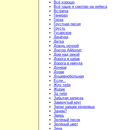
Всё хорошо
Всё чаще я смотрю на небеса
Встреча
Генерал
Гроза
Грустная песня
Грусть
Гусарское
Денёчки
Детка
Дождь ночной
Доктор Айболит
Дом над рекой
Дорога в кабак
Дорога в никуда
Дочери
Дурак
Душевнобольная
Если...
Жду тебя
Жорик
За тебя
Забытая записка
Замкнутый круг
Запах шишек кедровых
Зачем?
Зверь
Зелёный песок
Зелёный цвет
Зина