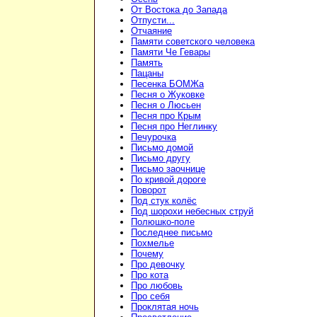
От Востока до Запада
Отпусти...
Отчаяние
Памяти советского человека
Памяти Че Гевары
Память
Пацаны
Песенка БОМЖа
Песня о Жуковке
Песня о Люсьен
Песня про Крым
Песня про Неглинку
Печурочка
Письмо домой
Письмо другу
Письмо заочнице
По кривой дороге
Поворот
Под стук колёс
Под шорохи небесных струй
Полюшко-поле
Последнее письмо
Похмелье
Почему
Про девочку
Про кота
Про любовь
Про себя
Проклятая ночь