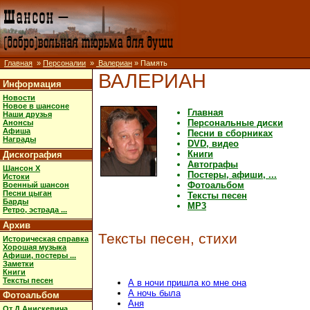
Главная
»
Персоналии
»
Валериан
» Память
ВАЛЕРИАН
Информация
Новости
Новое в шансоне
Главная
Наши друзья
Персональные диски
Анонсы
Афиша
Песни в сборниках
Награды
DVD, видео
Книги
Дискография
Автографы
Шансон X
Постеры, афиши, ...
Истоки
Фотоальбом
Военный шансон
Песни цыган
Тексты песен
Барды
MP3
Ретро, эстрада ...
Архив
Тексты песен, стихи
Историческая справка
Хорошая музыка
Афиши, постеры ...
Заметки
Книги
Тексты песен
А в ночи пришла ко мне она
А ночь была
Фотоальбом
Аня
От Д.Анискевича